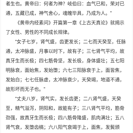
者生也。黄帝曰：何者为神？岐伯曰：血气已和，荣对已
通，五藏已成，神气舍心，魂魄毕具，乃成为人。”
《黄帝内经素问》开篇第一章《上古天真论》就揭示
了女性、男性的不同成长规律。
“女子七岁，肾气盛，齿更发长；二七而天癸至，任脉
通，太冲脉盛，月事以时下，故有子；三七肾气平均，故
真牙生而长极；四七筋骨坚，发长极，身体盛壮；五七阳
明脉衰，面始焦，发始堕；六七三阳脉衰于上，面皆焦，
发始白；七七任脉虚，太冲脉衰少，天癸竭，地道不通，
故形坏而无子也。”
“丈夫八岁，肾气实，发长齿更；二八肾气盛，天癸
至，精气溢泻，阴阳和，故能有子；三八肾气平均，筋骨
劲强，故真牙生而长极；四八筋骨隆盛，肌肉满壮；五八
肾气衰，发堕齿槁；六八阳气衰竭于上，面焦，发鬓颁