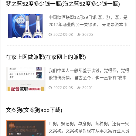
梦之蓝52度多少钱一瓶(海之蓝52度多少钱一瓶)
中国糖酒联盟12月29日讯 涨，涨，涨，是
2017年酒业的另一关键词。 无论是资本市
场还是现货市场，无论是从高端到次高端品
2022-09-08
30705
牌，还是从名酒名企到区域龙头...
在家上网做兼职(在家网上的兼职)
我们中国人一般都羞于谈钱，觉得俗，觉得
谈钱伤感情。自古至今，也一直都有“农本
商末”“学而优则仕”的思想传统。已经开始做
2022-09-08
29201
自媒体创业的朋友也会发现，咦，...
文案狗(文案狗app下载)
IT狗，娱记狗，单身狗，各种狗，还有一只
文案狗。文案狗是对现在从事文案行业人员