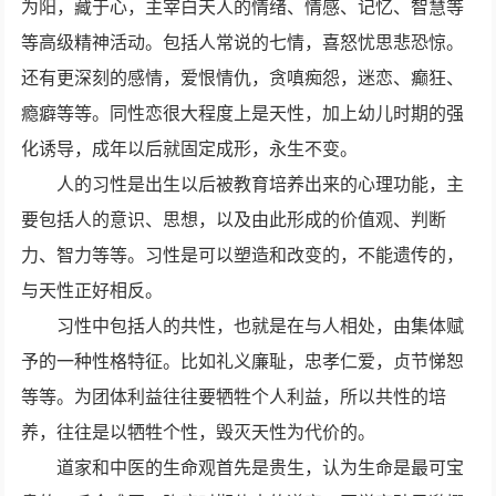
为阳，藏于心，主宰白天人的情绪、情感、记忆、智慧等
等高级精神活动。包括人常说的七情，喜怒忧思悲恐惊。
还有更深刻的感情，爱恨情仇，贪嗔痴怨，迷恋、癫狂、
瘾癖等等。同性恋很大程度上是天性，加上幼儿时期的强
化诱导，成年以后就固定成形，永生不变。
人的习性是出生以后被教育培养出来的心理功能，主
要包括人的意识、思想，以及由此形成的价值观、判断
力、智力等等。习性是可以塑造和改变的，不能遗传的，
与天性正好相反。
习性中包括人的共性，也就是在与人相处，由集体赋
予的一种性格特征。比如礼义廉耻，忠孝仁爱，贞节悌恕
等等。为团体利益往往要牺牲个人利益，所以共性的培
养，往往是以牺牲个性，毁灭天性为代价的。
道家和中医的生命观首先是贵生，认为生命是最可宝