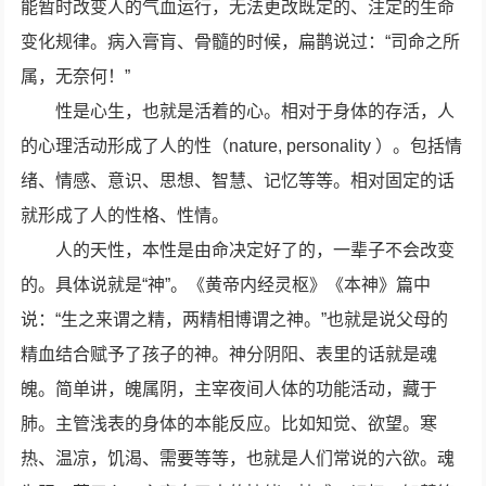
能暂时改变人的气血运行，无法更改既定的、注定的生命
变化规律。病入膏肓、骨髓的时候，扁鹊说过：“司命之所
属，无奈何！”
性是心生，也就是活着的心。相对于身体的存活，人
的心理活动形成了人的性（nature, personality ）。包括情
绪、情感、意识、思想、智慧、记忆等等。相对固定的话
就形成了人的性格、性情。
人的天性，本性是由命决定好了的，一辈子不会改变
的。具体说就是“神”。《黄帝内经灵枢》《本神》篇中
说：“生之来谓之精，两精相博谓之神。”也就是说父母的
精血结合赋予了孩子的神。神分阴阳、表里的话就是魂
魄。简单讲，魄属阴，主宰夜间人体的功能活动，藏于
肺。主管浅表的身体的本能反应。比如知觉、欲望。寒
热、温凉，饥渴、需要等等，也就是人们常说的六欲。魂