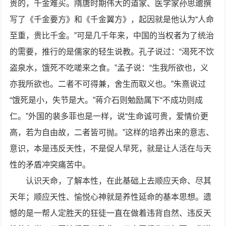
贵的，千金难买。隋唐时期伟大的道家、医学家孙思邈撰
写了《千金要方》和《千金翼方》，起因就是他认为“人命
至重，贵比千金。”可是几千年来，中国的当权者为了统治
的需要，推行的是儒家的轻生说教。孔子说过：“渴死不饮
盗泉水，饿死不吃嗟来之食。”孟子说：“生我所欲也，义
亦我所欲也。二者不可得兼，舍生而取义也。”朱熹说过
“饿死是小，失节是大。”蒋介石则勉励属下“不成功则成
仁。”外国的裴多菲也是一样，说“生命诚可贵，爱情价更
高，若为自由故，二者皆可抛。”这样的培养出来的意志、
意识，本是违反天性，不是促人早死，就是让人活在与天
性的矛盾冲突痛苦中。
认识天命，了解本性，在此基础上去顺应天命、尽其
天年；顺应天性、愉悦心神就是养性延命的基本思想。遗
憾的是一帮人定胜天的狂徒一直在做着违背自然、违反天