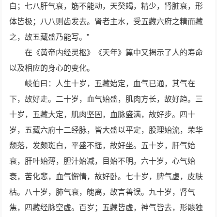
白；七八肝气衰，筋不能动，天癸竭，精少，肾脏衰，形
体皆极；八八则齿发去。肾者主水，受五藏六府之精而藏
之，故五藏盛乃能写。”
在《黄帝内经灵枢》《天年》篇中又揭示了人的寿命
以及相应的身心的变化。
岐伯曰：人生十岁，五藏始定，血气已通，其气在
下，故好走。二十岁，血气始盛，肌肉方长，故好趋。三
十岁，五藏大定，肌肉坚固，血脉盛满，故好步。四十
岁，五藏六府十二经脉，皆大盛以平定，股理始流，荣华
颓落，发颇斑白，平盛不摇，故好坐。五十岁，肝气始
衰，肝叶始薄，胆汁始减，目始不明。六十岁，心气始
衰，苦化悲，血气懈情，故好卧。七十岁，脾气虚，皮肤
枯。八十岁，肺气衰，魄离，故言善误。九十岁，肾气
焦，四藏经脉空虚。百岁；五藏皆虚，神气皆去，形骸独