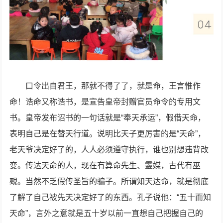
口令出自君王，那就不得了了，就是命，王言惟作
命！诰命又称诰书，是宣告皇帝封赠官员命令的专用文
书。皇帝发布诏书的一句话就是“奉天承运”，假借天命，
表明自己是在替天行道。说明比天子更厉害的是“天命”，
老天爷决定好了的，人人必须遵守执行，谁也别想违背改
变。传达天命的人，现在有算命先生、靈媒，古代有巫
覡。当然不乏假传圣旨的骗子。所谓知天达命，就是彻底
了解了自己被先天决定好了的东西。孔子说他：“五十而知
天命”，言外之意就是五十岁以前一直想自己把握自己的