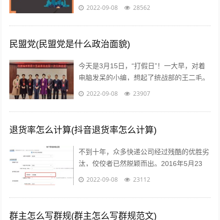
的统称，白天看案例写文案，晚上看稿子改
2022-09-08
28562
文案，每天都在重复着一件事情就是写...
民盟党(民盟党是什么政治面貌)
今天是3月15日，“打假日”！一大早，对着
电脑发呆的小编，想起了统战部的王二毛。
有一天，王二毛吃完饭遛弯遇见隔壁王阿
2022-09-08
23907
姨，王阿姨说：“哟这不是二毛嘛，毕...
退货率怎么计算(抖音退货率怎么计算)
不到十年，众多快递公司经过残酷的优胜劣
汰，佼佼者已然脱颖而出。2016年5月23
日，鼎泰新材（002352.SZ)披露了“重大资
2022-09-08
23112
产重组预案”，宣布将按...
群主怎么写群规(群主怎么写群规范文)