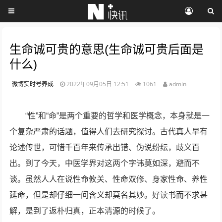
生命诚可贵的意思(生命诚可贵后面是
什么)
微博实时号养成
2022年09月05日 12:51
1061
admin
“性”和“命”是两个重要的哲学和医学概念，本身就是一
个复杂严肃的话题，值得人们去研究探讨。古代真人早有
论述传世，可惜千百年来传承出错、伪说纷纭，歧义百
出。到了今天，中医学界对这两个字讳莫如深，避而不
谈。虽然人人在说性命攸关、性命双修、身家性命、养性
延命，但是却仔细一问含义却莫名其妙。好读书而不求甚
解，是到了返朴归真，正本清源的时候了。