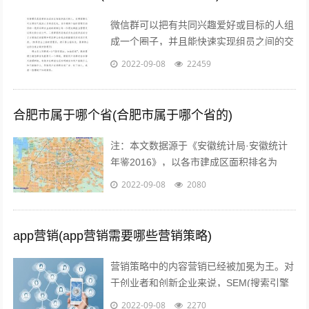
微信群可以把有共同兴趣爱好或目标的人组
成一个圈子，并且能快速实现组员之间的交
流、互动，在共同分享的前提下很容易形成
2022-09-08
22459
合作。而对于银行人来说，针对年轻客群...
合肥市属于哪个省(合肥市属于哪个省的)
注：本文数据源于《安徽统计局·安徽统计
年鉴2016》，以各市建成区面积排名为
准。图片源于视觉中国、zol，感谢视觉中
2022-09-08
2080
国所有原创摄影！（学术交流，非商业...
app营销(app营销需要哪些营销策略)
营销策略中的内容营销已经被加冕为王。对
于创业者和创新企业来说，SEM(搜索引擎
营销)、粉丝经济、公关等等手段尚不可形
2022-09-08
2270