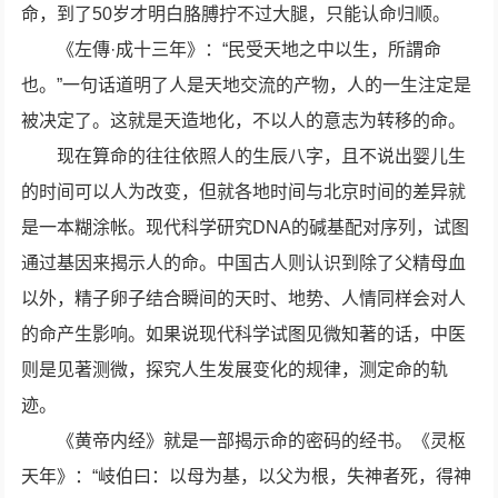
命，到了50岁才明白胳膊拧不过大腿，只能认命归顺。
《左傳·成十三年》：“民受天地之中以生，所謂命
也。”一句话道明了人是天地交流的产物，人的一生注定是
被决定了。这就是天造地化，不以人的意志为转移的命。
现在算命的往往依照人的生辰八字，且不说出婴儿生
的时间可以人为改变，但就各地时间与北京时间的差异就
是一本糊涂帐。现代科学研究DNA的碱基配对序列，试图
通过基因来揭示人的命。中国古人则认识到除了父精母血
以外，精子卵子结合瞬间的天时、地势、人情同样会对人
的命产生影响。如果说现代科学试图见微知著的话，中医
则是见著测微，探究人生发展变化的规律，测定命的轨
迹。
《黄帝内经》就是一部揭示命的密码的经书。《灵枢
天年》：“岐伯曰：以母为基，以父为根，失神者死，得神