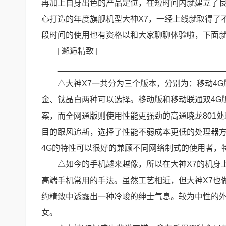
再加上自身出色的产品定位，在短时间内就建立了良
心打造的年度旗舰机型大神X7，一经上线就取得了
段时间的使用也有资格以和大家聊聊体验啦，下面
| 邂逅精致 |
_____________________________________
△大神X7一共分为三个版本，分别为：移动4G版 
金、钛晶白两种可以选择。移动版和移动联通双4G版在
案，而全网通版则使用性能更强劲的高通晓龙801处
目的跟风追新，选择了性能不弱成本更低的处理器
4G的特性可以很好的兼顾不同网络制式的使用者，
△如今的手机越来越像，所以在大神X7的机身
高端手机常用的手法。虽然工艺相近，但大神X7也
约精致中透露出一种冷峻的绅士气息。较为中性的
女。