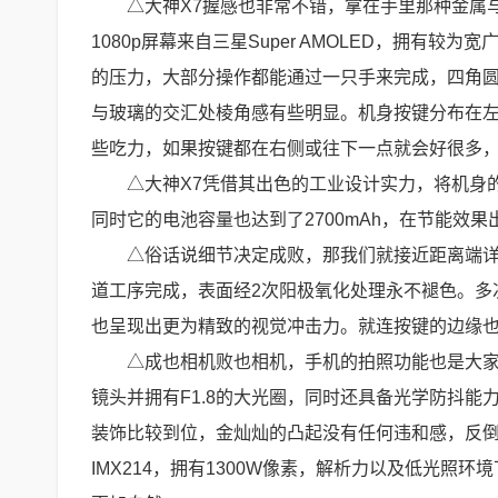
△大神X7握感也非常不错，拿在手里那种金属
1080p屏幕来自三星Super AMOLED，拥
的压力，大部分操作都能通过一只手来完成，四角
与玻璃的交汇处棱角感有些明显。机身按键分布在左
些吃力，如果按键都在右侧或往下一点就会好很多
△大神X7凭借其出色的工业设计实力，将机身的
同时它的电池容量也达到了2700mAh，在节能效果出
△俗话说细节决定成败，那我们就接近距离端详一
道工序完成，表面经2次阳极氧化处理永不褪色。多
也呈现出更为精致的视觉冲击力。就连按键的边缘
△成也相机败也相机，手机的拍照功能也是大家
镜头并拥有F1.8的大光圈，同时还具备光学防抖能
装饰比较到位，金灿灿的凸起没有任何违和感，反倒成
IMX214，拥有1300W像素，解析力以及低光