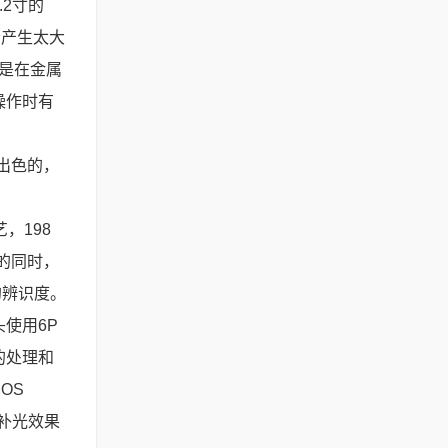
2寸的
会产生太大
是在金属
操作时有
出色的，
，198
的同时，
的辨识度。
使用6P
的处理和
OS
调补光效果