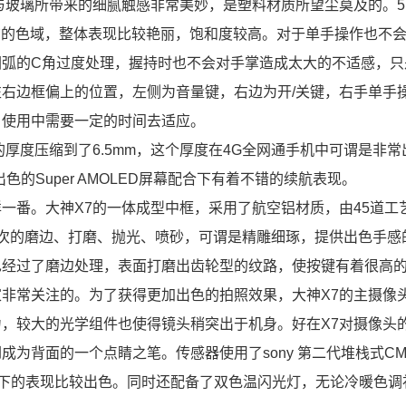
与玻璃所带来的细腻触感非常美妙，是塑料材质所望尘莫及的。5.
有较为宽广的色域，整体表现比较艳丽，饱和度较高。对于单手操作也不
圆弧的C角过度处理，握持时也不会对手掌造成太大的不适感，只
右边框偏上的位置，左侧为音量键，右边为开/关键，右手单手
，使用中需要一定的时间去适应。
厚度压缩到了6.5mm，这个厚度在4G全网通手机中可谓是非常
色的Super AMOLED屏幕配合下有着不错的续航表现。
番。大神X7的一体成型中框，采用了航空铝材质，由45道工艺
次的磨边、打磨、抛光、喷砂，可谓是精雕细琢，提供出色手感
也经过了磨边处理，表面打磨出齿轮型的纹路，使按键有着很高
非常关注的。为了获得更加出色的拍照效果，大神X7的主摄像头
力，较大的光学组件也使得镜头稍突出于机身。好在X7对摄像头
为背面的一个点睛之笔。传感器使用了sony 第二代堆栈式CM
照环境下的表现比较出色。同时还配备了双色温闪光灯，无论冷暖色