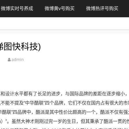
微博实时号养成
微博黄v号购买
微博热评号购买
梯图快科技)
admin
艺和设计水平都有了长足的进步，与国际品牌的差距在逐步缩小
不能不提及“中华酷联”四个品牌，它们不仅在国内占有很大的市
华酷联”四品牌中，酷派是其中性价比颇高的一个，酷派不仅有强
en）”。虽然大神才刚刚过完一岁的生日，但其秉承了酷派一贯的