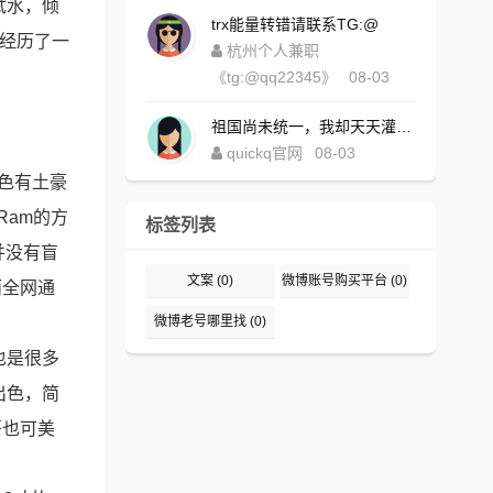
试水，倾
trx能量转错请联系TG:@
，经历了一
杭州个人兼职
《tg:@qq22345》
08-03
祖国尚未统一，我却天天灌水，好内疚！https://www.quickqxi.com/
quickq官网
08-03
颜色有土豪
Ram的方
标签列表
并没有盲
文案
(0)
微博账号购买平台
(0)
而全网通
微博老号哪里找
(0)
也是很多
出色，简
哥也可美