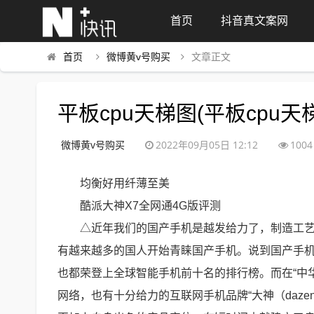
首页
抖音真文案网
首页
微博黄v号购买
文章正文
平板cpu天梯图(平板cpu天
微博黄v号购买
2022年09月05日 12:12
1004
均衡好用纤薄至美
酷派大神X7全网通4G版评测
△近年我们的国产手机是越发给力了，制造工
有越来越多的国人开始青睐国产手机。说到国产手机
也都荣登上全球智能手机前十名的排行榜。而在“中
网络，也有十分给力的互联网手机品牌“大神（daz