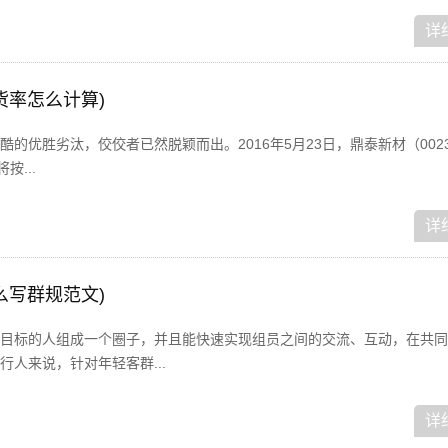
详
货率怎么计算)
优胜劣汰，佼佼者已然脱颖而出。2016年5月23日，鼎泰新材（002352
按...
详
么写群规范文)
目标的人组成一个圈子，并且能快速实现组员之间的交流、互动，在共同
人来说，针对年轻客群...
详