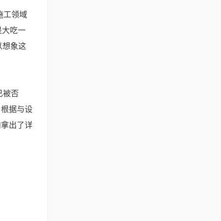
施工领域
是大吃一
以想象这
已被否
。根据与设
内拿出了详