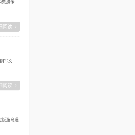
的思想传
细阅读
例写文
细阅读
完饭遛弯遇