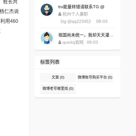
，桩长共
trx能量转错请联系TG:@
长杨仁杰说
杭州个人兼职
利用460
《tg:@qq22345》
08-03
过
祖国尚未统一，我却天天灌水，好内疚！https://www.quickqxi.com/
quickq官网
08-03
标签列表
文案
(0)
微博账号购买平台
(0)
微博老号哪里找
(0)