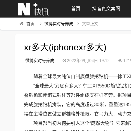
首页
抖音真文案网
首页
微博实时号养成
文章正文
xr多大(iphonexr多大)
微博实时号养成
2022年09月04日 19:12
121
随着全球最大吨位自制底盘旋挖钻机——徐工X
“全球最大”到底有多大？徐工XR550D旋挖
叠钻桅和伸缩式钻杆等部件组成支在桩基旁。据项目现
完成旋挖钻机拼装，它的高度超过30米，重量达185
摆在主塔位置傲立群雄格外抢眼。它马力大，动力充
项目部当初为何要引入这个“庞然大物”？它来