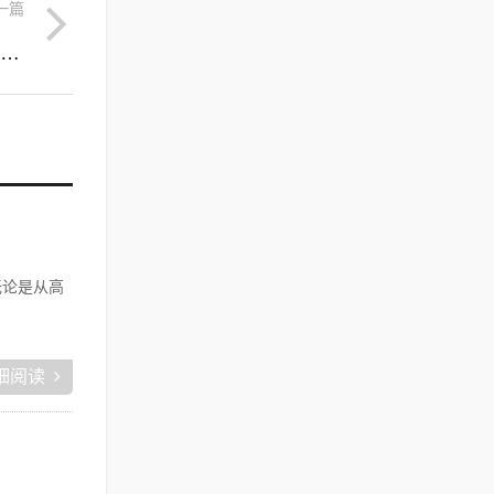
一篇
一天喝水多少毫升合适(女性一天喝水多少毫升合适)
无论是从高
细阅读