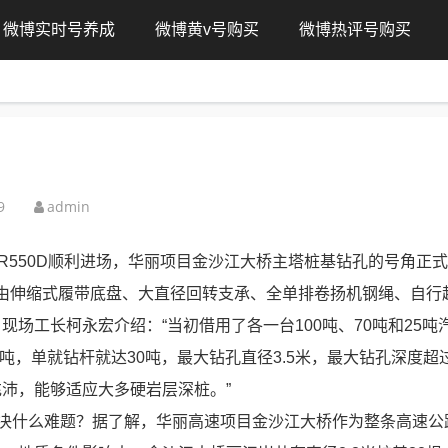
微博实时号养成
微博黄v号购买
微博热评号购买
9
admin
R550D顺利进场，华丽项目金沙江大桥主塔桩基钻孔的号角正
钻机由伸缩式履带底盘、大直径回转支承、全单排卷扬机钢绳、自行
场工长柯永宏介绍：“当初借用了各一台100吨、70吨和25吨
吨，单就钻杆就达30吨，最大钻孔直径3.5米，最大钻孔深度超过
沛，能够适应大多硬岩层深桩。”
解决什么难题？据了解，华丽高速项目金沙江大桥作为整条高速公