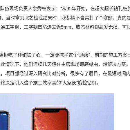
协作队伍现场负责人余秀权表示：“从95年开始，在超大超长钻孔桩
层，当时拿到取芯检验结果时，我都情不自禁打了个寒颤，真的
通工字钢，工字钢凹陷进去近5mm，取芯材料却毫发无损，可
王连彬吃了秤砣铁了心，一定要抹平这个“顽疾”，前期的施工方案
在此情况下，他们连续几天蹲在主塔现场琢磨缘由，想解决方案
求，项目部经过深入研究比对分析，很快有了眉目，在最短时间
终决定引入这个施工效率高的“大家伙”旋挖钻机。