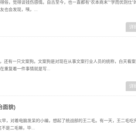
得俗，觉得谈钱伤感情。自古至今，也一直都有“农本商末”“学而优则仕”
也会发现，咦，...
详
狗，还有一只文案狗。文案狗是对现在从事文案行业人员的统称，白天看案
重复着一件事情就是写...
详
治面貌)
！一大早，对着电脑发呆的小编，想起了统战部的王二毛。有一天，王二毛吃
不是二毛嘛，毕...