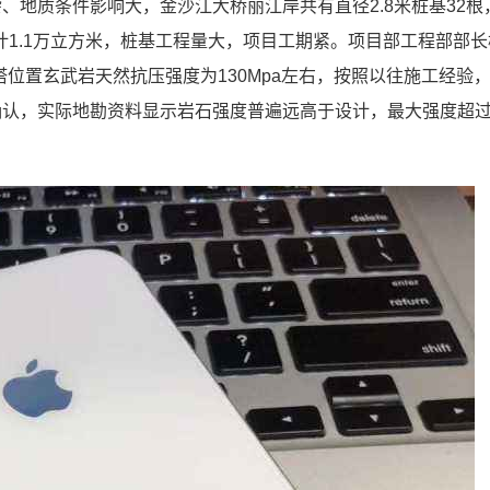
、地质条件影响大，金沙江大桥丽江岸共有直径2.8米桩基32根
合计1.1万立方米，桩基工程量大，项目工期紧。项目部工程部部
位置玄武岩天然抗压强度为130Mpa左右，按照以往施工经验，
确认，实际地勘资料显示岩石强度普遍远高于设计，最大强度超