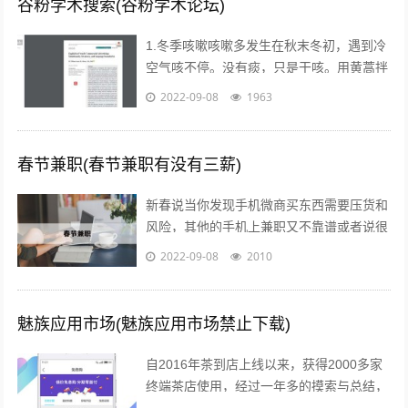
谷粉学术搜索(谷粉学术论坛)
1.冬季咳嗽咳嗽多发生在秋末冬初，遇到冷
空气咳不停。没有痰，只是干咳。用黄蒿拌
上鸡蛋，搅匀。用香油来煎鸡蛋。然后趁热
2022-09-08
1963
吃掉，睡觉，发汗。第二天就好了。注...
春节兼职(春节兼职有没有三薪)
新春说当你发现手机微商买东西需要压货和
风险，其他的手机上兼职又不靠谱或者说很
不靠谱的时候，来吧，终于等到啦！新春切
2022-09-08
2010
入正题@你新春微享汇项目介绍：简单一...
魅族应用市场(魅族应用市场禁止下载)
自2016年茶到店上线以来，获得2000多家
终端茶店使用，经过一年多的摸索与总结，
茶到店APP Beta2.0版本于2017年4月26日