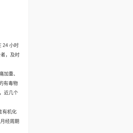
24 小时
费者，及时
理痛加重、
多的有毒物
中，近几个
性有机化
有月经周期