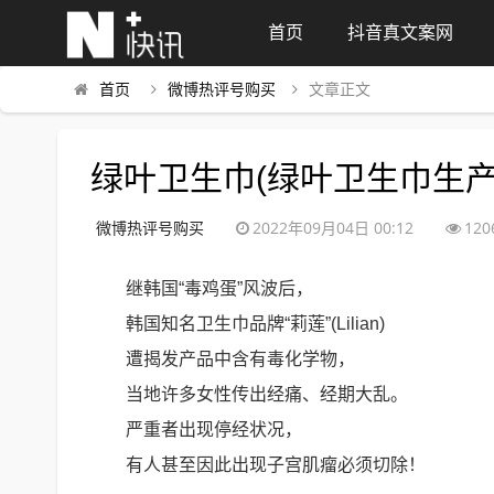
首页
抖音真文案网
首页
微博热评号购买
文章正文
绿叶卫生巾(绿叶卫生巾生产
微博热评号购买
2022年09月04日 00:12
120
继韩国“毒鸡蛋”风波后，
韩国知名卫生巾品牌“莉莲”(Lilian)
遭揭发产品中含有毒化学物，
当地许多女性传出经痛、经期大乱。
严重者出现停经状况，
有人甚至因此出现子宫肌瘤必须切除！