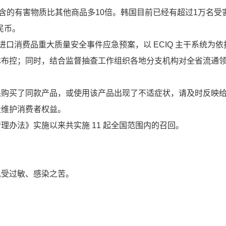
遭揭发所含的有害物质比其他商品多10倍。韩国目前已经有超过1万名
民币。
进口消费品重大质量安全事件应急预案，以 ECIQ 主干系统为
体布控；同时，结合监督抽查工作组织各地分支机构对全省流通
果购买了同款产品，或使用该产品出现了不适症状，请及时反映
段维护消费者权益。
办法》实施以来共实施 11 起全国范围内的召回。
免受过敏、感染之苦。