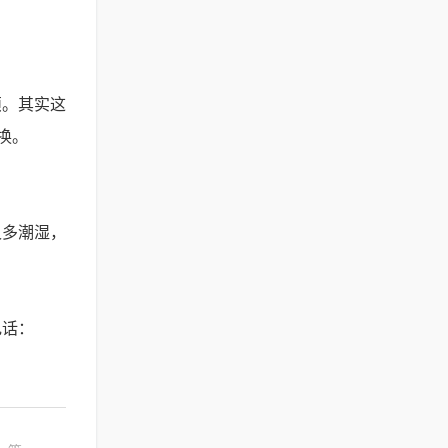
烦。其实这
换。
又多潮湿，
电话：