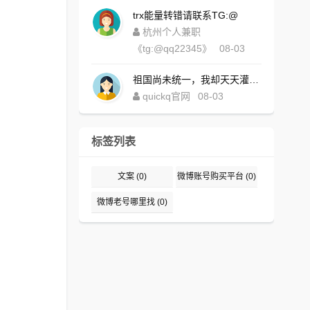
trx能量转错请联系TG:@
杭州个人兼职
《tg:@qq22345》
08-03
祖国尚未统一，我却天天灌水，好内疚！https://www.quickqxi.com/
quickq官网
08-03
标签列表
文案
(0)
微博账号购买平台
(0)
微博老号哪里找
(0)