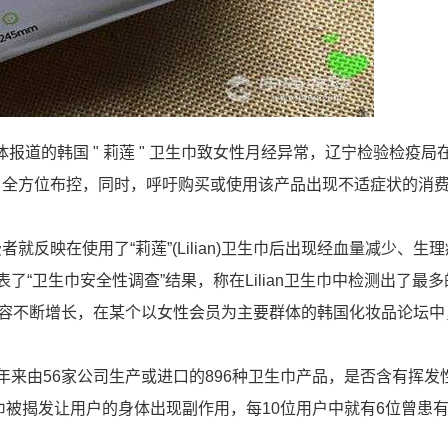
体报道的韩国 " 莉莲 " 卫生巾致女性月经异常，辽宁检验检疫局在 
，全方位布控，同时，呼吁购买或使用该产品出现不适症状的消
反映在使用了“莉莲”(Lilian)卫生巾后出现经血量减少、生
“卫生巾安全性调查”结果，称在Lilian卫生巾中检测出了最
作用的内容不断增长，在某个以女性会员为主要群体的韩国化妆品论坛
年来由56家公司生产或进口的896种卫生巾产品，是否含有挥发
)卫生巾被揭发让用户的身体出现副作用，每10位用户中就有6位曾患