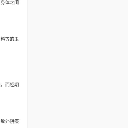
与身体之间
脚料等的卫
肤，而经期
导致外阴瘙