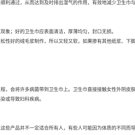
子顺利通过，从而达到及时排出湿气的作用，有效地减少卫生巾
气现象；好的卫生巾应表面清洁，厚薄均匀，封口无损。
蓬松性好的绒毛浆制作，所以又轻又软，如果掺有其他纸浆、下
过程，会将许多病菌带到卫生巾上。卫生巾直接接触女性外阴皮
感染或导致妇科疾病。
但这些产品并不一定适合所有人，有些人可能因为体质的不同而