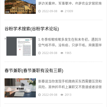
是边关重地，军事要冲，也是农业定居民族
与游牧民族互相争夺的要地。历代统治者为
2022-09-08
21009
了经略这块地区，曾付出了很多代价，耗...
谷粉学术搜索(谷粉学术论坛)
1.冬季咳嗽咳嗽多发生在秋末冬初，遇到冷
空气咳不停。没有痰，只是干咳。用黄蒿拌
上鸡蛋，搅匀。用香油来煎鸡蛋。然后趁热
2022-09-08
1965
吃掉，睡觉，发汗。第二天就好了。注...
春节兼职(春节兼职有没有三薪)
新春说当你发现手机微商买东西需要压货和
风险，其他的手机上兼职又不靠谱或者说很
不靠谱的时候，来吧，终于等到啦！新春切
2022-09-08
2013
入正题@你新春微享汇项目介绍：简单一...