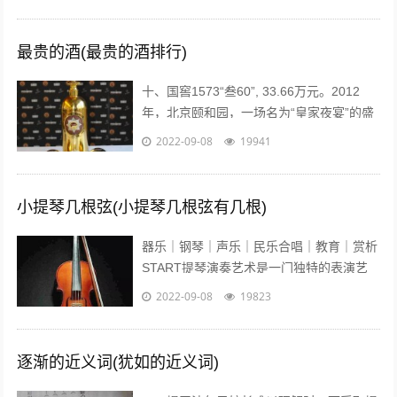
主管教练肖战在微博贴出弟子进行康复训...
最贵的酒(最贵的酒排行)
十、国窖1573“叁60”, 33.66万元。2012
年，北京颐和园，一场名为“皇家夜宴”的盛
宴举行。中国高端奢侈白酒品牌——国窖
2022-09-08
19941
1573在这发布了最...
小提琴几根弦(小提琴几根弦有几根)
器乐｜钢琴｜声乐｜民乐合唱｜教育｜赏析
START提琴演奏艺术是一门独特的表演艺
术，它的音色轻盈悦耳、沁人心脾、它宛如
2022-09-08
19823
优美的歌声在你耳边盈绕。众所周知...
逐渐的近义词(犹如的近义词)