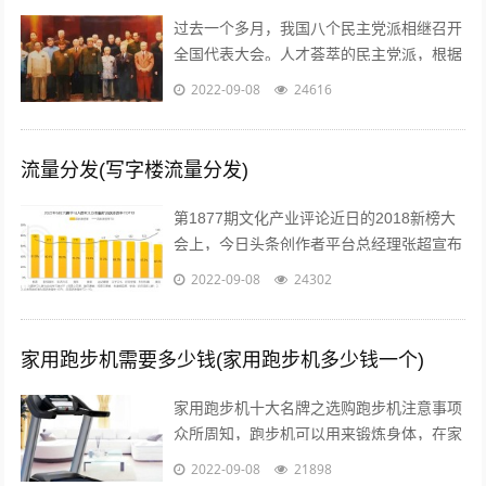
过去一个多月，我国八个民主党派相继召开
全国代表大会。人才荟萃的民主党派，根据
历史传统各有特色、成员界别也各具特点。
2022-09-08
24616
究竟差别在哪儿？...
流量分发(写字楼流量分发)
第1877期文化产业评论近日的2018新榜大
会上，今日头条创作者平台总经理张超宣布
头条号平台将全面升级。升级后，平台将支
2022-09-08
24302
持图文、短视频、短内容、问答、...
家用跑步机需要多少钱(家用跑步机多少钱一个)
家用跑步机十大名牌之选购跑步机注意事项
众所周知，跑步机可以用来锻炼身体，在家
配置跑步机的明星也不少。近日，张继科的
2022-09-08
21898