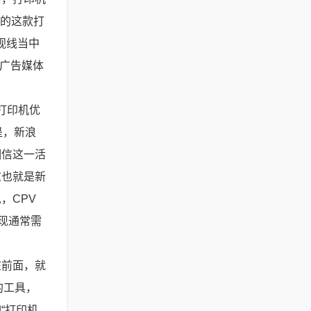
P的这款打
视线当中
些广告媒体
打印机优
是，新浪
相信这一活
这也就是新
，CPV
现通常需
在前面，就
的工具，
“打印机