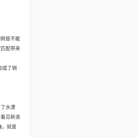
们倒是不能
度匹配带来
完成了销
打了水漂
没看见新浪
确，就是