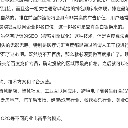
页链接，而且这一相关性通常以链接的排名顺序来体现，排在最
很自然的，排在前面的链接将会具有非常高的广告价值，用户通
国最赚钱互联网企业排名首位，这一排名可是靠真金白银换来的。
虽然有所谓的SEO（搜索引擎优化）这种技术，但是百度算法
消失的无影无踪。特别是医疗词汇百度都是通过所谓人工干预进
就死了这心吧。既然绕不开百度，那么就必须要做百度推广了。
词提交给百度竞价专员，确定投放的区域跟最高价格，之后就可以
咨询、技术方案和平台运营。
、智慧商店、智慧社区、工业互联网应用、跨境电子商务生鲜食品
泛房地产、汽车后市场、健康/珠宝行业、餐饮娱乐行业、美业O
C、O2O等不同商业电商平台模式。