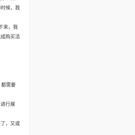
的时候，我
下来，我
完成购买活
）
，都需要
告进行展
费了，又或