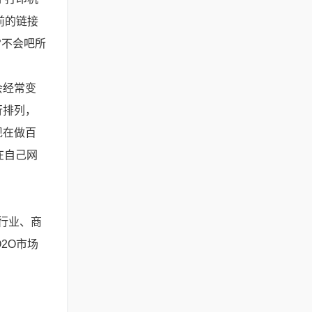
前的链接
常不会吧所
会经常变
行排列，
现在做百
在自己网
行业、商
2O市场