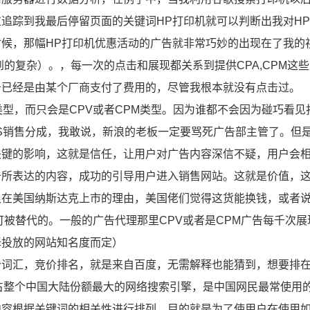
追踪到我最后停留页面的关键词HP打印机就可以判断出我对H
候，那幅HP打印机优惠活动的广告就非常巧妙的出现在了我的
的复杂）。，每一次的点击和展现都关系到提供CPA,CPM这
告已经是由某个厂商支付了费用的，尽管我根本就没有点击过。
类型，而只会是CPV或者CPM类型。因为谁都不会因为碰巧看见
S销售分成，我敢说，新浪的老板一定要骂死广告部主管了。但
关键的影响，这就是信任，让用户对广告内容深信不疑，用户会
告所表达的内容，成功的引导用户进入销售网站。这就是价值，
在美国纳斯达克上市的理由，美国佬们觉得这货能换钱，或者说
可被替代的。一般的广告代理那里CPV或者是CPM广告每千次展
择投放的网站知名度而定）
个词汇，竞价排名，就是来自百度，无需解释也能猜到，想要排
为占整个中国大陆份额最大的网络搜索引擎，是中国网民最常使用
容根据关键词的相关性进行排列，目的就是为了使用户在使用如