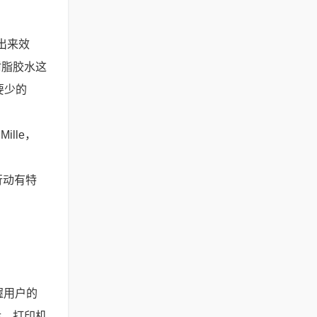
出来效
树脂胶水这
要少的
lle，
行动有特
握用户的
后，打印机