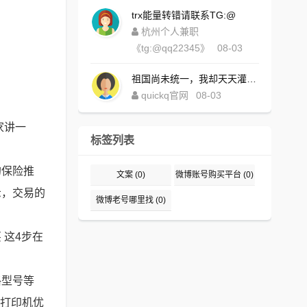
trx能量转错请联系TG:@
杭州个人兼职
《tg:@qq22345》
08-03
祖国尚未统一，我却天天灌水，好内疚！https://www.quickqxi.com/
quickq官网
08-03
家讲一
标签列表
的保险推
文案
(0)
微博账号购买平台
(0)
示，交易的
微博老号哪里找
(0)
买 这4步在
格型号等
P打印机优