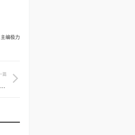
。主编极力
一篇
买男装最好的购物网站(哪个网站买男装比较好看)