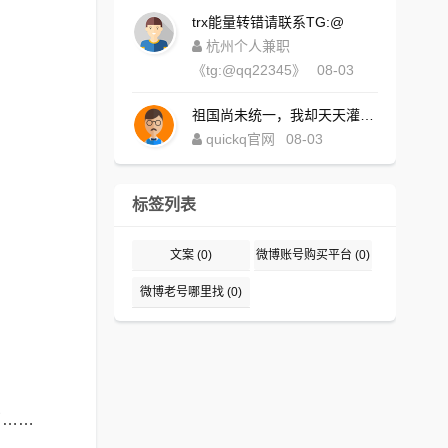
trx能量转错请联系TG:@
杭州个人兼职
《tg:@qq22345》
08-03
祖国尚未统一，我却天天灌水，好内疚！https://www.quickqxi.com/
quickq官网
08-03
标签列表
文案
(0)
微博账号购买平台
(0)
微博老号哪里找
(0)
了……