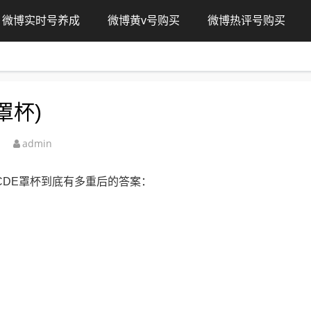
微博实时号养成
微博黄v号购买
微博热评号购买
罩杯)
admin
CDE罩杯到底有多重后的答案：