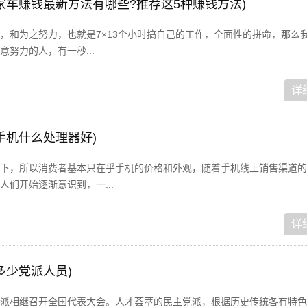
家车赚钱最新方法有哪些?推荐这5种赚钱方法)
，和为之努力，也就是7×13个小时搞自己的工作，全面性的拼命，那么
努力的人，有一秒...
详
手机什么处理器好)
下，所以消费者基本只在乎手机的价格和外观，随着手机线上销售渠道的
们开始逐渐意识到，一...
详
多少党派人员)
派相继召开全国代表大会。人才荟萃的民主党派，根据历史传统各有特色