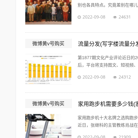
别也各具特点。究竟差别在哪儿？
2022-09-08
24631
微博黄v号购买
流量分发(写字楼流量分发
第1877期文化产业评论近日
后，平台将支持图文、短视频、短
2022-09-08
24312
微博黄v号购买
家用跑步机需要多少钱(
家用跑步机十大名牌之选购跑步
近日，张继科的主管教练肖战在微
2022-09-08
21909