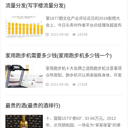
流量分发(写字楼流量分发)
第1877期文化产业评论近日的2018新榜大
会上，今日头条创作者平台总经理张超宣布
头条号平台将全面升级。升级后，平台将支
2022-09-08
24338
持图文、短视频、短内容、问答、...
家用跑步机需要多少钱(家用跑步机多少钱一个)
家用跑步机十大名牌之选购跑步机注意事项
众所周知，跑步机可以用来锻炼身体，在家
配置跑步机的明星也不少。近日，张继科的
2022-09-08
21928
主管教练肖战在微博贴出弟子进行康复训...
最贵的酒(最贵的酒排行)
十、国窖1573“叁60”, 33.66万元。2012
年，北京颐和园，一场名为“皇家夜宴”的盛