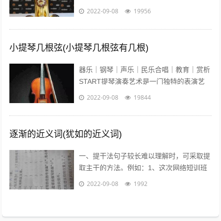
宴举行。中国高端奢侈白酒品牌——国窖
2022-09-08
19956
1573在这发布了最...
小提琴几根弦(小提琴几根弦有几根)
器乐｜钢琴｜声乐｜民乐合唱｜教育｜赏析
START提琴演奏艺术是一门独特的表演艺
术，它的音色轻盈悦耳、沁人心脾、它宛如
2022-09-08
19844
优美的歌声在你耳边盈绕。众所周知...
逐渐的近义词(犹如的近义词)
一、提干法句子较长难以理解时，可采取提
取主干的方法。例如：1、这次网络短训班
的学员，除北大本校人员外，还有来自清华
2022-09-08
1992
大学等15所高校的教师、学生和科技工...