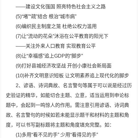
——建设文化强国 照亮特色社会主义之路
(5)“堵”“疏”结合 根治“城市病”
(6)编织民主制度之笼 杜绝公权力滥用
(7)让“流动的花朵”沐浴在公平教育的阳光下
——关注外来人口教育 实现教育公平
(8)让“幸福感”追上GDP的“脚步”
(9)打好县城经济攻坚战 开创小康社会新局面
(10)补齐文明意识短板 让文明素养追上现代化的脚步
2、谚语、诗词典故、名言警句等属于可以说是经过历
史验证的精华，如能切合主题、立意，适当运用到申论标
题中，会起到一鸣惊人的作用。需注意引用谚语、诗词典
故、名言警句的时候如若未能显示题干和材料的主题和角
度，可以书写副标题将主题和角度填充完整。如：
(1)多用“看不见的手” 少用“看得见的手”