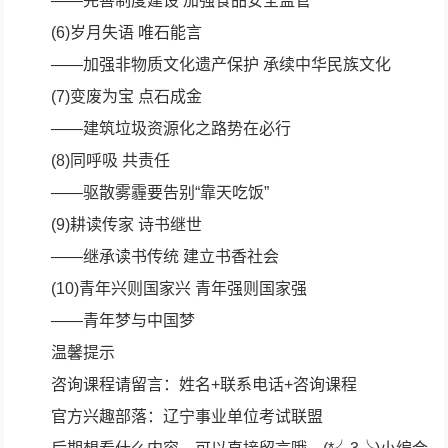
——完善制度建设 加强食品安全监管
(6)岁月失语 唯石能言
——加强非物质文化遗产保护 承续中华民族文化
(7)变废为宝 点石成金
——建筑垃圾资源化之路势在必行
(8)同呼吸 共责任
——驱散雾霾要告别“靠天吃饭”
(9)耕读传家 诗书继世
——继承读书传统 建立书香社会
(10)青年兴则国家兴 青年强则国家强
——青年梦与中国梦
温馨提示
咨询课程请留言：姓名+联系电话+咨询课程
官方兴趣部落：辽宁事业单位考试联盟