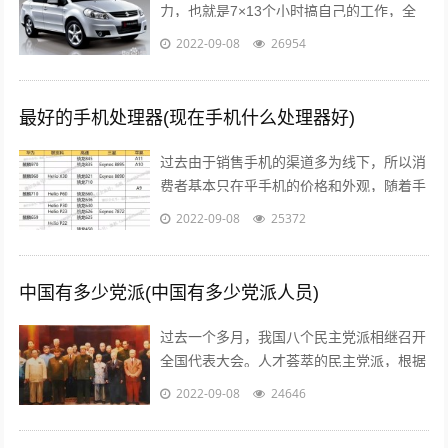
力，也就是7×13个小时搞自己的工作，全
面性的拼命，那么我们自然就可以赚到钱
2022-09-08
26954
了，不要与那些不愿意努力的人，有一秒...
最好的手机处理器(现在手机什么处理器好)
过去由于销售手机的渠道多为线下，所以消
费者基本只在乎手机的价格和外观，随着手
机线上销售渠道的拓宽，以及小米曾打出性
2022-09-08
25372
价比的口号后，人们开始逐渐意识到，一...
中国有多少党派(中国有多少党派人员)
过去一个多月，我国八个民主党派相继召开
全国代表大会。人才荟萃的民主党派，根据
历史传统各有特色、成员界别也各具特点。
2022-09-08
24646
究竟差别在哪儿？...