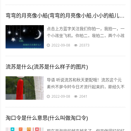
经...
弯弯的月亮像小船(弯弯的月亮像小船,小小的船儿两头尖)
点击上方蓝字关注我们你拍一，我拍一，一
个小孩坐飞机。你拍二，我拍二，两个小孩
丢手绢。你拍三，我拍三，三个小孩来搬
2022-09-08
20373
砖。你拍四，我拍四，四个小孩写大字。
你...
流苏是什么(流苏是什么样子的图片)
导语 听说流苏和秋天更配哦！流苏这个元
素也不是今时今日才流行起来的，能经久不
衰是因为它真的美呆了~踏进9月，秋高气
2022-09-08
2041
爽，随风摇曳的流苏真心是风情万种！宝...
淘口令是什么意思(什么叫做淘口令)
现在开淘宝的越来越多了。但是做得好的好