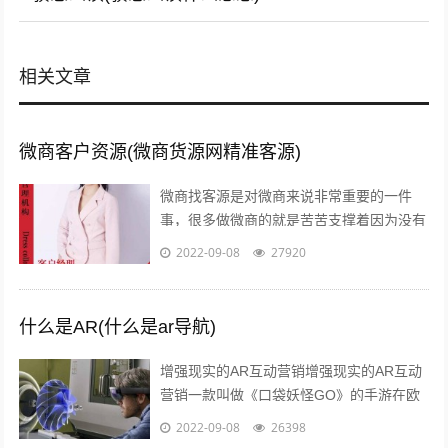
相关文章
微商客户资源(微商货源网精准客源)
微商找客源是对微商来说非常重要的一件
事，很多做微商的就是苦苦支撑着因为没有
客源，微商如何找客源一直是一个不衰的话
2022-09-08
27920
题，下面我们就来讨论下这个话题。一：
定...
什么是AR(什么是ar导航)
增强现实的AR互动营销增强现实的AR互动
营销一款叫做《口袋妖怪GO》的手游在欧
美火了，在还未上线的中国，
2022-09-08
26398
#PokemanGo#这一话题的微博阅读量已