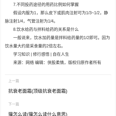
7.不同投药途径的用药比例如何掌握
假设内服为1，那么皮下或肌肉注射可为1/3~1/2，静
脉注射1/4，气管注射为1/4。
8.饮水给药与拌料给药的关系是什么
一般说来，饮水加药量是拌料给药量的1/2即可。因为
饮水量大约是采食量的2倍左右。
学习知识 | 修行感悟 | 自在人生
来源：网络 编辑：侠股柔情，版权归原作者所有
上一篇
抗衰老面霜(顶级抗衰老面霜)
下一篇
骥怎么读(骥怎么读什么意思)