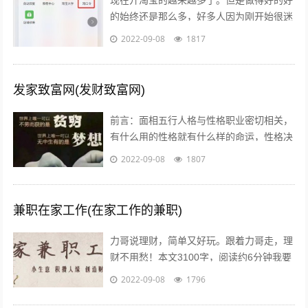
的始终还是那么多，好多人因为刚开始很迷
茫，不知道怎么做，或者做到一半发现没有
2022-09-08
1817
效果，无奈之下只好放弃了，我作为一个...
发家致富网(发财致富网)
前言：面相五行人格与性格职业密切相关，
有什么用的性格就有什么样的命运，性格决
定命运。有些人需要白手起家获得财富，有
2022-09-08
1807
些人则有可能会发横财，你会通过什么方...
兼职在家工作(在家工作的兼职)
力哥说理财，简单又好玩。跟着力哥走，理
财不用愁！本文3100字，阅读约6分钟我要
介绍的赚钱工作就是兼职写稿赚稿费。主业
2022-09-08
1796
靠写作发大财是件非常困难的事，只...