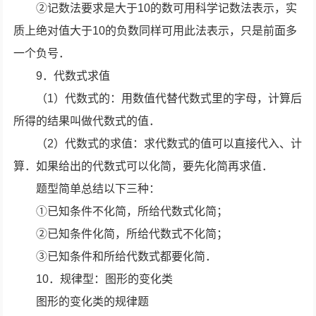
②记数法要求是大于10的数可用科学记数法表示，实
质上绝对值大于10的负数同样可用此法表示，只是前面多
一个负号．
9．代数式求值
（1）代数式的：用数值代替代数式里的字母，计算后
所得的结果叫做代数式的值．
（2）代数式的求值：求代数式的值可以直接代入、计
算．如果给出的代数式可以化简，要先化简再求值．
题型简单总结以下三种：
①已知条件不化简，所给代数式化简；
②已知条件化简，所给代数式不化简；
③已知条件和所给代数式都要化简．
10．规律型：图形的变化类
图形的变化类的规律题