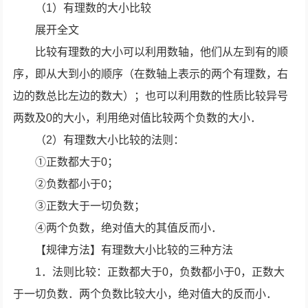
（1）有理数的大小比较
展开全文
比较有理数的大小可以利用数轴，他们从左到有的顺
序，即从大到小的顺序（在数轴上表示的两个有理数，右
边的数总比左边的数大）；也可以利用数的性质比较异号
两数及0的大小，利用绝对值比较两个负数的大小．
（2）有理数大小比较的法则：
①正数都大于0；
②负数都小于0；
③正数大于一切负数；
④两个负数，绝对值大的其值反而小．
【规律方法】有理数大小比较的三种方法
1．法则比较：正数都大于0，负数都小于0，正数大
于一切负数．两个负数比较大小，绝对值大的反而小．