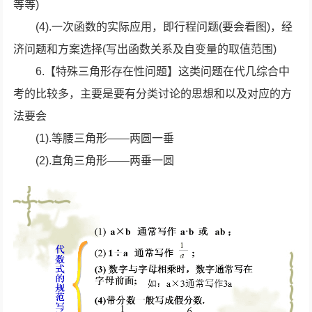
等等)
(4).一次函数的实际应用，即行程问题(要会看图)，经
济问题和方案选择(写出函数关系及自变量的取值范围)
6.【特殊三角形存在性问题】这类问题在代几综合中
考的比较多，主要是要有分类讨论的思想和以及对应的方
法要会
(1).等腰三角形——两圆一垂
(2).直角三角形——两垂一圆