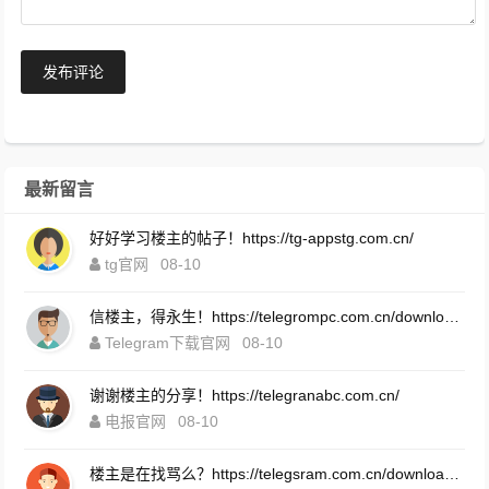
发布评论
最新留言
好好学习楼主的帖子！https://tg-appstg.com.cn/
tg官网
08-10
信楼主，得永生！https://telegrompc.com.cn/download.html
Telegram下载官网
08-10
谢谢楼主的分享！https://telegranabc.com.cn/
电报官网
08-10
楼主是在找骂么？https://telegsram.com.cn/download.html