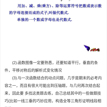
(2).函数图像一定要熟悉，还要知道平行，垂直的条
件，平移对称后的解析式变化情况
(3).与一次函数结合的动点问题，几乎是期末的必考内
容之一，而且有很大可能出到压轴题，与几何再次结合起
来，因此要 多找这类题去练，自己总结其中的一些做题技
巧(比如一线三垂的巧妙应用，构造全等三角形证明线段相