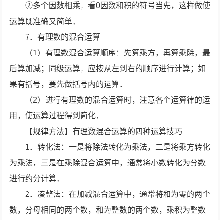
②多个因数相乘，看0因数和积的符号当先，这样做使
运算既准确又简单．
7．有理数的混合运算
（1）有理数混合运算顺序：先算乘方，再算乘除，最
后算加减；同级运算，应按从左到右的顺序进行计算；如
果有括号，要先做括号内的运算．
（2）进行有理数的混合运算时，注意各个运算律的运
用，使运算过程得到简化．
【规律方法】有理数混合运算的四种运算技巧
1．转化法：一是将除法转化为乘法，二是将乘方转化
为乘法，三是在乘除混合运算中，通常将小数转化为分数
进行约分计算．
2．凑整法：在加减混合运算中，通常将和为零的两个
数，分母相同的两个数，和为整数的两个数，乘积为整数