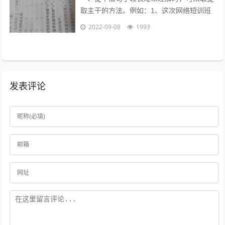
取主干的方法。例如：1、这次网络短训班
的学员，除北大本校人员外，还有来自清华
2022-09-08
1993
大学等15所高校的教师、学生和科技工...
发表评论