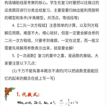
构造辅助线是考察的核心。学生在复习时要把以往做过的
这类题目进行分类总结复习，主要是要归纳出能利用旋转
的模型和条件(半角模型，共顶点，等线段等)
4.【二元一次方程组】注意简单的计算，以及列方程
解应用题，难度不大，细心就好，但是一定要会解含参的
二元一次方程组，只要考到难题，一定在这里，而一般又
需要先将解用参数表示出来，就是要会解!
5.【一次函数】复习的重中之重，是函数的基础，大
家要注意以下几点：
(1).千万不能有基本概念不清的(可以把函数里面能回
忆的起来的概念在纸上写一写)