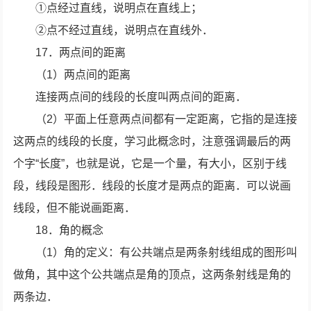
①点经过直线，说明点在直线上；
②点不经过直线，说明点在直线外．
17．两点间的距离
（1）两点间的距离
连接两点间的线段的长度叫两点间的距离．
（2）平面上任意两点间都有一定距离，它指的是连接
这两点的线段的长度，学习此概念时，注意强调最后的两
个字“长度”，也就是说，它是一个量，有大小，区别于线
段，线段是图形．线段的长度才是两点的距离．可以说画
线段，但不能说画距离．
18．角的概念
（1）角的定义：有公共端点是两条射线组成的图形叫
做角，其中这个公共端点是角的顶点，这两条射线是角的
两条边．