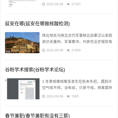
能力，训练自己的执行力，树立强大销售自
2022-09-08
21547
信心的方法等等。但是没有人会告诉我们...
延安在哪(延安在哪做核酸检测)
陕北地名与陕北古代军事陕北自秦汉以来就
是边关重地，军事要冲，也是农业定居民族
与游牧民族互相争夺的要地。历代统治者为
2022-09-08
21009
了经略这块地区，曾付出了很多代价，耗...
谷粉学术搜索(谷粉学术论坛)
1.冬季咳嗽咳嗽多发生在秋末冬初，遇到冷
空气咳不停。没有痰，只是干咳。用黄蒿拌
上鸡蛋，搅匀。用香油来煎鸡蛋。然后趁热
2022-09-08
1965
吃掉，睡觉，发汗。第二天就好了。注...
春节兼职(春节兼职有没有三薪)