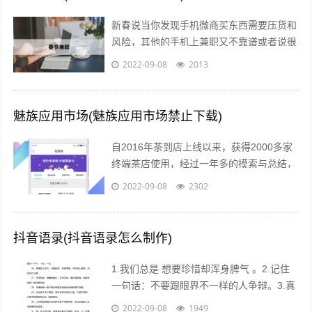
新春说当你发现手机微商买东西需要压货和
风险，其他的手机上兼职又不靠谱或者说很
不靠谱的时候，来吧，终于等到啦！新春切
2022-09-08
2013
入正题@你新春微享汇项目介绍：简单一...
魅族应用市场(魅族应用市场禁止下载)
自2016年茶到店上线以来，获得2000多家
终端茶店使用，经过一年多的摸索与总结，
茶到店APP Beta2.0版本于2017年4月26日
2022-09-08
2302
18点进行重要...
抖音语录(抖音语录怎么制作)
1.我们总是 想要珍惜却浑身脾气 。2.记住
一句话：不要跟眼界不一样的人争辩。3.真
的不用时刻替别人着想，不是每个人都能把
2022-09-08
1949