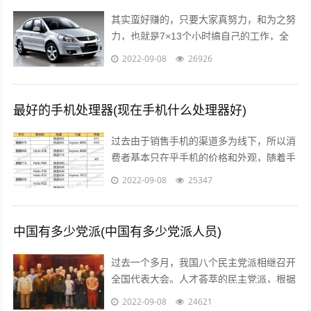
其实蛮好赚的，只要大家真努力，和为之努
力，也就是7×13个小时搞自己的工作，全
面性的拼命，那么我们自然就可以赚到钱
2022-09-08
26926
了，不要与那些不愿意努力的人，有一秒...
最好的手机处理器(现在手机什么处理器好)
过去由于销售手机的渠道多为线下，所以消
费者基本只在乎手机的价格和外观，随着手
机线上销售渠道的拓宽，以及小米曾打出性
2022-09-08
25347
价比的口号后，人们开始逐渐意识到，一...
中国有多少党派(中国有多少党派人员)
过去一个多月，我国八个民主党派相继召开
全国代表大会。人才荟萃的民主党派，根据
历史传统各有特色、成员界别也各具特点。
2022-09-08
24621