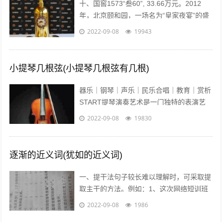
十、国窖1573“叁60”, 33.66万元。2012
年，北京颐和园，一场名为“皇家夜宴”的盛
宴举行。中国高端奢侈白酒品牌——国窖
2022-09-08
19943
1573在这发布了最...
小提琴几根弦(小提琴几根弦有几根)
器乐｜钢琴｜声乐｜民乐合唱｜教育｜赏析
START提琴演奏艺术是一门独特的表演艺
术，它的音色轻盈悦耳、沁人心脾、它宛如
2022-09-08
19830
优美的歌声在你耳边盈绕。众所周知...
逐渐的近义词(犹如的近义词)
一、提干法句子较长难以理解时，可采取提
取主干的方法。例如：1、这次网络短训班
的学员，除北大本校人员外，还有来自清华
2022-09-08
1986
大学等15所高校的教师、学生和科技工...