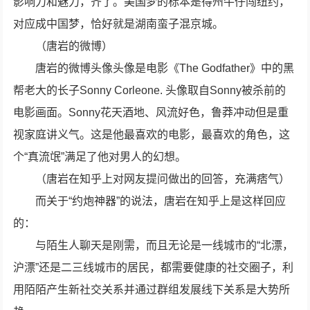
影响力和魅力，齐了。美国梦的标本是得州牛仔闯纽约，
对应成中国梦，恰好就是湖南蛮子混京城。
（唐岩的微博）
唐岩的微博头像头像是电影《The Godfather》中的黑
帮老大的长子Sonny Corleone. 头像取自Sonny被杀前的
电影画面。Sonny花天酒地、风流好色，鲁莽冲动但是重
视家庭讲义气。这是他最喜欢的电影，最喜欢的角色，这
个“真流氓”满足了他对男人的幻想。
（唐岩在知乎上对网友提问做出的回答，充满痞气）
而关于“约炮神器”的说法，唐岩在知乎上是这样回应
的：
与陌生人聊天是刚需，而且无论是一线城市的“北漂，
沪漂”还是二三线城市的居民，都需要健康的社交圈子，利
用陌陌产生新社交关系并通过群组发展线下关系是大势所