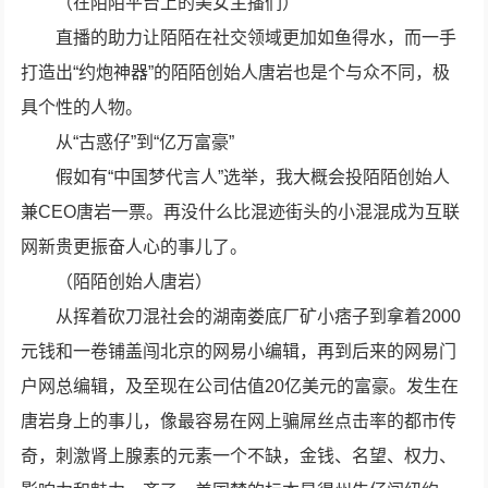
（在陌陌平台上的美女主播们）
直播的助力让陌陌在社交领域更加如鱼得水，而一手
打造出“约炮神器”的陌陌创始人唐岩也是个与众不同，极
具个性的人物。
从“古惑仔”到“亿万富豪”
假如有“中国梦代言人”选举，我大概会投陌陌创始人
兼CEO唐岩一票。再没什么比混迹街头的小混混成为互联
网新贵更振奋人心的事儿了。
（陌陌创始人唐岩）
从挥着砍刀混社会的湖南娄底厂矿小痞子到拿着2000
元钱和一卷铺盖闯北京的网易小编辑，再到后来的网易门
户网总编辑，及至现在公司估值20亿美元的富豪。发生在
唐岩身上的事儿，像最容易在网上骗屌丝点击率的都市传
奇，刺激肾上腺素的元素一个不缺，金钱、名望、权力、