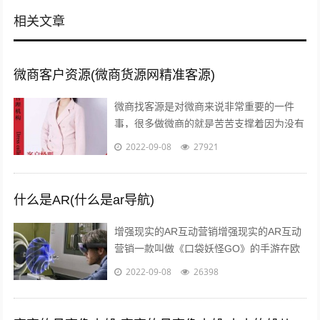
相关文章
微商客户资源(微商货源网精准客源)
微商找客源是对微商来说非常重要的一件
事，很多做微商的就是苦苦支撑着因为没有
客源，微商如何找客源一直是一个不衰的话
2022-09-08
27921
题，下面我们就来讨论下这个话题。一：
定...
什么是AR(什么是ar导航)
增强现实的AR互动营销增强现实的AR互动
营销一款叫做《口袋妖怪GO》的手游在欧
美火了，在还未上线的中国，
2022-09-08
26398
#PokemanGo#这一话题的微博阅读量已
经...