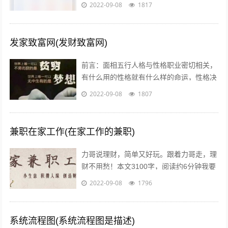
茫，不知道怎么做，或者做到一半发现没有
2022-09-08
1817
效果，无奈之下只好放弃了，我作为一个...
发家致富网(发财致富网)
前言：面相五行人格与性格职业密切相关，
有什么用的性格就有什么样的命运，性格决
定命运。有些人需要白手起家获得财富，有
2022-09-08
1807
些人则有可能会发横财，你会通过什么方...
兼职在家工作(在家工作的兼职)
力哥说理财，简单又好玩。跟着力哥走，理
财不用愁！本文3100字，阅读约6分钟我要
介绍的赚钱工作就是兼职写稿赚稿费。主业
2022-09-08
1796
靠写作发大财是件非常困难的事，只...
系统流程图(系统流程图是描述)