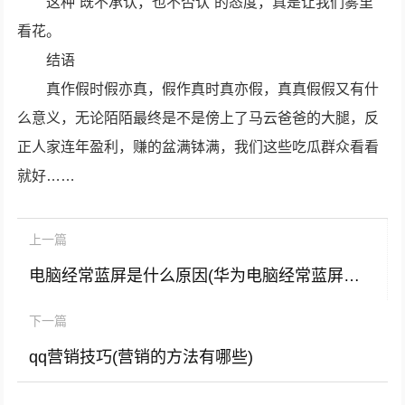
这种“既不承认，也不否认”的态度，真是让我们雾里
看花。
结语
真作假时假亦真，假作真时真亦假，真真假假又有什
么意义，无论陌陌最终是不是傍上了马云爸爸的大腿，反
正人家连年盈利，赚的盆满钵满，我们这些吃瓜群众看看
就好……
上一篇
电脑经常蓝屏是什么原因(华为电脑经常蓝屏是什么原因)
下一篇
qq营销技巧(营销的方法有哪些)