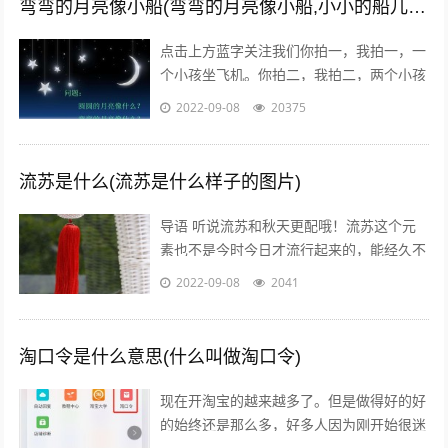
弯弯的月亮像小船(弯弯的月亮像小船,小小的船儿两头尖)
点击上方蓝字关注我们你拍一，我拍一，一
个小孩坐飞机。你拍二，我拍二，两个小孩
丢手绢。你拍三，我拍三，三个小孩来搬
2022-09-08
20375
砖。你拍四，我拍四，四个小孩写大字。
你...
流苏是什么(流苏是什么样子的图片)
导语 听说流苏和秋天更配哦！流苏这个元
素也不是今时今日才流行起来的，能经久不
衰是因为它真的美呆了~踏进9月，秋高气
2022-09-08
2041
爽，随风摇曳的流苏真心是风情万种！宝...
淘口令是什么意思(什么叫做淘口令)
现在开淘宝的越来越多了。但是做得好的好
的始终还是那么多，好多人因为刚开始很迷