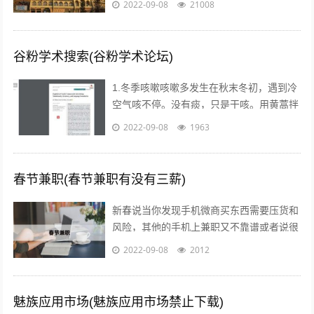
2022-09-08
21008
了经略这块地区，曾付出了很多代价，耗...
谷粉学术搜索(谷粉学术论坛)
1.冬季咳嗽咳嗽多发生在秋末冬初，遇到冷
空气咳不停。没有痰，只是干咳。用黄蒿拌
上鸡蛋，搅匀。用香油来煎鸡蛋。然后趁热
2022-09-08
1963
吃掉，睡觉，发汗。第二天就好了。注...
春节兼职(春节兼职有没有三薪)
新春说当你发现手机微商买东西需要压货和
风险，其他的手机上兼职又不靠谱或者说很
不靠谱的时候，来吧，终于等到啦！新春切
2022-09-08
2012
入正题@你新春微享汇项目介绍：简单一...
魅族应用市场(魅族应用市场禁止下载)