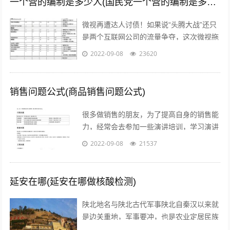
一个营的编制是多少人(国民党一个营的编制是多少人)
微视再遭达人讨债！如果说“头腾大战”还只
是两个互联网公司的流量争夺，这次微视拖
欠达人补贴额的行为，无疑是雪上加霜，让
2022-09-08
23620
腾讯进军短视频之路愈发艰难。关注公...
销售问题公式(商品销售问题公式)
很多做销售的朋友，为了提高自身的销售能
力，经常会去参加一些演讲培训，学习演讲
能力，训练自己的执行力，树立强大销售自
2022-09-08
21537
信心的方法等等。但是没有人会告诉我们...
延安在哪(延安在哪做核酸检测)
陕北地名与陕北古代军事陕北自秦汉以来就
是边关重地，军事要冲，也是农业定居民族
与游牧民族互相争夺的要地。历代统治者为