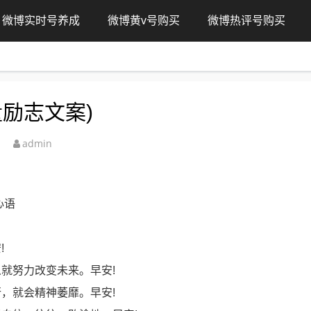
微博实时号养成
微博黄v号购买
微博热评号购买
励志文案)
admin
心语
!
就努力改变未来。早安!
，就会精神萎靡。早安!