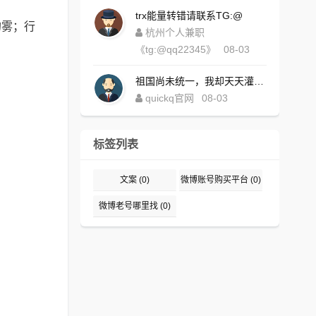
trx能量转错请联系TG:@
的雾；行
杭州个人兼职
《tg:@qq22345》
08-03
祖国尚未统一，我却天天灌水，好内疚！https://www.quickqxi.com/
quickq官网
08-03
标签列表
文案
(0)
微博账号购买平台
(0)
微博老号哪里找
(0)