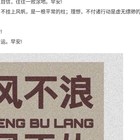
自信，往往一败涂地。早安!
，不挂上风帆，是一根平常的柱；理想，不付诸行动是虚无缥缈
!
运。早安!