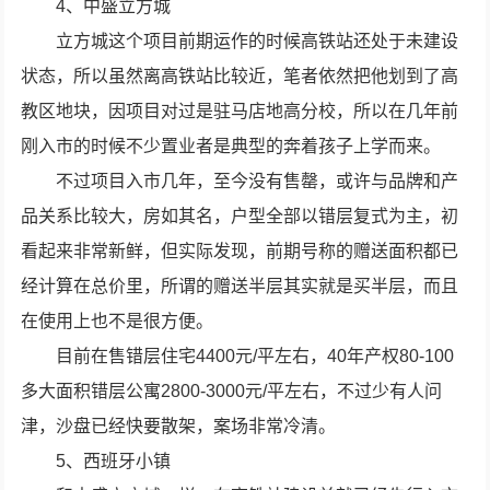
4、中盛立方城
立方城这个项目前期运作的时候高铁站还处于未建设
状态，所以虽然离高铁站比较近，笔者依然把他划到了高
教区地块，因项目对过是驻马店地高分校，所以在几年前
刚入市的时候不少置业者是典型的奔着孩子上学而来。
不过项目入市几年，至今没有售罄，或许与品牌和产
品关系比较大，房如其名，户型全部以错层复式为主，初
看起来非常新鲜，但实际发现，前期号称的赠送面积都已
经计算在总价里，所谓的赠送半层其实就是买半层，而且
在使用上也不是很方便。
目前在售错层住宅4400元/平左右，40年产权80-100
多大面积错层公寓2800-3000元/平左右，不过少有人问
津，沙盘已经快要散架，案场非常冷清。
5、西班牙小镇