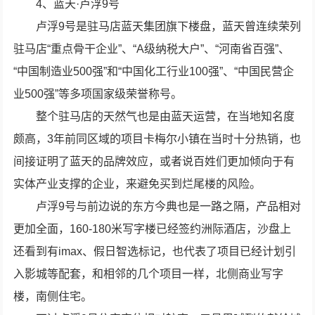
4、蓝天·卢浮9号
卢浮9号是驻马店蓝天集团旗下楼盘，蓝天曾连续荣列
驻马店“重点骨干企业”、“A级纳税大户”、“河南省百强”、
“中国制造业500强”和“中国化工行业100强”、“中国民营企
业500强”等多项国家级荣誉称号。
整个驻马店的天然气也是由蓝天运营，在当地知名度
颇高，3年前同区域的项目卡梅尔小镇在当时十分热销，也
间接证明了蓝天的品牌效应，或者说百姓们更加倾向于有
实体产业支撑的企业，来避免买到烂尾楼的风险。
卢浮9号与前边说的东方今典也是一路之隔，产品相对
更加全面，160-180米写字楼已经签约洲际酒店，沙盘上
还看到有imax、假日智选标记，也代表了项目已经计划引
入影城等配套，和相邻的几个项目一样，北侧商业写字
楼，南侧住宅。