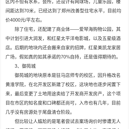
区内不但有水系，会所，还设计有网球场，儿童乐园，楼
间距达到70米，已经达到了郑州改善型住宅水平，目前均
价4000元/平左右。
除了住宅，还配建了商业体——爱琴海购物公园，其
中计划引进大润发，和红星太平洋电影城，以及五星级酒
店。后期的地块内还会搬来自家的招牌，红星美凯龙家居
广场，假如真的如其承诺的70%自持，还是值得期待的。
3、御苑城
御苑城的地块原本是驻马店师专的校区，因升格改名
黄淮学院，在北开发区新建了校区，这块地也逐步闲置下
来，最后变更了土地用途卖给了开发商开发房产，这个项
目在市区的知名度和口碑都还尚可，入市也有几年，目前
几乎没有房源处于尾盘清仓阶段。
但比较让人尴尬的是笔者尝试去案场询价时惨遭无人