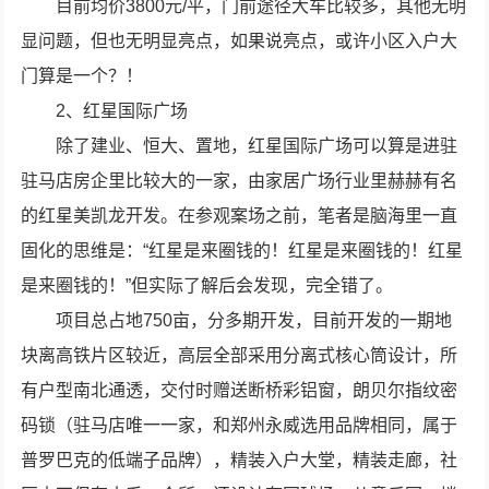
目前均价3800元/平，门前途径大车比较多，其他无明
显问题，但也无明显亮点，如果说亮点，或许小区入户大
门算是一个？！
2、红星国际广场
除了建业、恒大、置地，红星国际广场可以算是进驻
驻马店房企里比较大的一家，由家居广场行业里赫赫有名
的红星美凯龙开发。在参观案场之前，笔者是脑海里一直
固化的思维是：“红星是来圈钱的！红星是来圈钱的！红星
是来圈钱的！”但实际了解后会发现，完全错了。
项目总占地750亩，分多期开发，目前开发的一期地
块离高铁片区较近，高层全部采用分离式核心筒设计，所
有户型南北通透，交付时赠送断桥彩铝窗，朗贝尔指纹密
码锁（驻马店唯一一家，和郑州永威选用品牌相同，属于
普罗巴克的低端子品牌），精装入户大堂，精装走廊，社