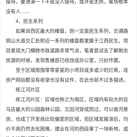
接待，要澄清一下不是没人接待，或许是太热，案场根本
没有人……
4、民生系列
如果说西区最大的楼盘，则一定是民生系列，交通路
铜山大道交汇处附近一系列的楼盘都隶属于江西民生，项
目景观大门横跨市政道路非常气派，笔者尝试去了解剩余
房源的时候，发现售楼部已经改成办公室，只好作罢。
至于区域周围零零星星的小项目或多或少的烂尾，连
房产网站都没有收录也没有证件，在此也就不过多描述。
练江河片区
练江河片区：区域也称之为南区，区域内有较大的驻
马店最大的公园森林公园，又因河穿成而过，可以做河景
房，也成了开发商比较偏爱的区域，但区域发展滞后，均
价不高仍然去化困难，建业在河的西段拿了一块新地，或