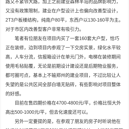
路又不紧邻大路，加上之前建业森林半岛的品牌影响力，
又没有政策限制，建业在户型设计上也偏向改善型设计，
2T3户板楼结构，纯南户80平，东西户以130-160平为主。
对于市区内改善型客户非常有吸引力。
笔者有位朋友在项目内买了一套160套大户型，恰巧
正在装修，边到项目内参观了一下交房实景，绿化水平较
高，人车分流，信报箱设计在单元门外，电梯在装修期间
使用毛毡贴覆，无论是前期设计建设还是后期物业服务，
都可圈可点，基本上不输郑州的建业项目，不过比较让人
失望的是公共区间全部白墙无贴砖，有些影响对项目整体
的好感。
目前在售四期价格在4700-4800元/平，价格比恒大外
高出500-1000元/平，但去化速度还可以。
另外一定要提的是，在参观了朋友的房子时听说他在