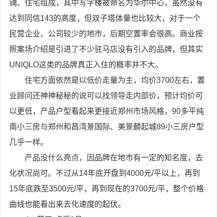
铺、住宅组成，其中写字楼被命名为华尔中心，虽然没有
达到同信143的高度，但双子塔体量也比较大，对于一个
民营企业、公司较少的地市，后期空置率会很高。商业按
照案场介绍是引进了不少驻马店没有引入的品牌，但其实
UNIQLO这类的品牌真正入住的概率并不大。
住宅方面依然是以低价走量为主，均价3700左右，置
业顾问还神神秘秘的说可以找领导走内部价，预计均价可
以更低，产品户型看起来更接近郑州市场风格，90多平纯
南小三房与郑州和昌湾景国际、美景麟起城89小三房户型
几乎一样。
产品没什么亮点，因品牌在地市有一定的知名度，去
化状况尚可。不过从14年底开盘到4000元/平以上，再到
15年底跌至3500元/平，再到现在的3700元/平，整个价格
曲线也能看出来去化速度的起伏。