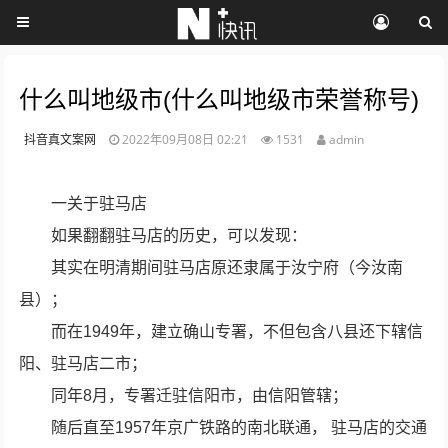
什么叫地级市(什么叫地级市荣誉称号)
抖音真文案网
2022年09月08日 02:21
1531
admin
一关于驻马店
如果翻翻驻马店的历史，可以发现：
其实在明清期间驻马店原还隶属于汝宁府（今汝南
县）；
而在1949年，建立确山专署，不但包含八县还下辖信
阳、驻马店二市；
同年8月，专署迁驻信阳市，由信阳管辖；
随后直至1957年京广铁路的南北联通， 驻马店的交通