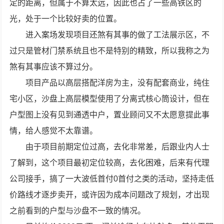
定的距离，但属于不算太远，因此也占了一些高铁区的
光，处于一个比较好卖的位置。
进入案场发现项目还煞有其事的做了工法展示区，不
过只是管材门禁系统且也不是特别的精致，所以我称之为
煞有其事应该不算过分。
项目产品以高层搭配洋房为主，没有配套商业，纯住
宅小区，沙盘上高层模型使用了分离式核心筒设计，但在
户型图上没有见到通透中户，置业顾问又不太愿意提此事
情，给人感觉不太靠谱。
由于项目前期定位过高，去化非常差，后跟业内人士
了解到，这个项目最初定位较高，去化困难，后来有代理
公司接手，搞了一大波低首付0首付之类的活动，坚持走低
价路线才逐步卖开，或许因为成本问题改了规划，才出现
之前看到的户型与沙盘不一致的情况。