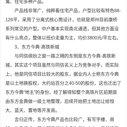
寓、住宅多种产品。
产品线非常广，纯粹看住宅产品，户型比较有特色88-
126平，采用了分离式核心筒设计，也就是郑州目前康桥
系列常见的户型。中户基本实现南北通透，但其他方面没
有什么亮点，整体以低价走量为主，均价3800元/平左右。
3、东方今典·高铁新城
与同信缤纷之窗一路之隔的东侧是东方今典·高铁新
城，其实这个项目虽然与同信名义上为竞争对手，而实际
上，他是同信项目比较大的股东，据业内人士称东方今典
是以土地换股权，大约站百分之40-50的股份，这也迁出了
东方今典“地主”的身份，经了解得知整个高铁片区前期是
由东方金典做一级土地整理，后续开始把土地出让给恒
大、蓝天、置地等开发商。
言归正传，东方今典产品也比较广，有写字楼、商