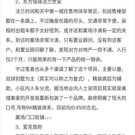
2、东方保驿法兰世家
法兰时间和天中第一城在售地块非常近，包括售楼部
都在一条路上，不过确是在路的尽头，交通非常不便，返
程时出租车都不太好揽到，或许这和案场冷清有一定的关
系，到访时案场非常冷清，只有置业顾问，没有到访客
户，和置业顾问聊了聊，发现对方对地产一窍不通，入行
仅2个月，只能简单的背一下产品的统一销讲。
不过笔者也从多个渠道了解了这个项目，主要以叠、
双拼别墅为主（其实可以称之为复式），精装高层为辅
助，小区内人车分流，据当地业内人士说项目其实就是美
域美家的开发商重新包装了一个品牌。装修照搬了恒大的
口号,号称9A精装体系，目前均价4500左右。
案场门口街铺↓↓↓
3、爱克首府