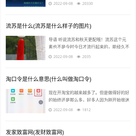
丢手绢。你拍三，我拍三，三个小孩来搬
2022-09-08
20330
砖。你拍四，我拍四，四个小孩写大字。
你...
流苏是什么(流苏是什么样子的图片)
导语 听说流苏和秋天更配哦！流苏这个元
素也不是今时今日才流行起来的，能经久不
衰是因为它真的美呆了~踏进9月，秋高气
2022-09-08
2035
爽，随风摇曳的流苏真心是风情万种！宝...
淘口令是什么意思(什么叫做淘口令)
现在开淘宝的越来越多了。但是做得好的好
的始终还是那么多，好多人因为刚开始很迷
茫，不知道怎么做，或者做到一半发现没有
2022-09-08
1812
效果，无奈之下只好放弃了，我作为一个...
发家致富网(发财致富网)