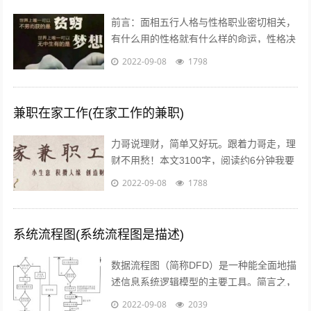
前言：面相五行人格与性格职业密切相关，
有什么用的性格就有什么样的命运，性格决
定命运。有些人需要白手起家获得财富，有
2022-09-08
1798
些人则有可能会发横财，你会通过什么方...
兼职在家工作(在家工作的兼职)
力哥说理财，简单又好玩。跟着力哥走，理
财不用愁！本文3100字，阅读约6分钟我要
介绍的赚钱工作就是兼职写稿赚稿费。主业
2022-09-08
1788
靠写作发大财是件非常困难的事，只...
系统流程图(系统流程图是描述)
数据流程图（简称DFD）是一种能全面地描
述信息系统逻辑模型的主要工具。简言之，
就是以图形的方式来描述数据在系统流程中
2022-09-08
2039