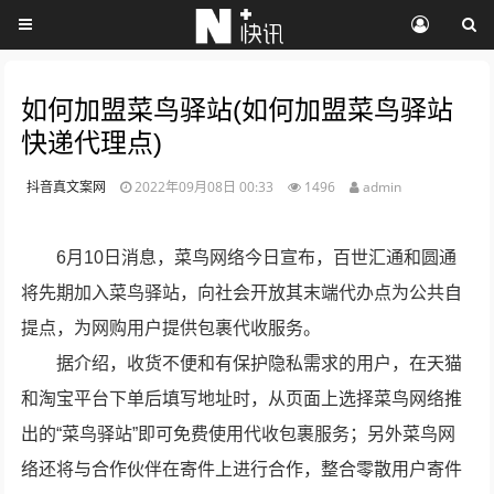
如何加盟菜鸟驿站(如何加盟菜鸟驿站
快递代理点)
抖音真文案网
2022年09月08日 00:33
1496
admin
6月10日消息，菜鸟网络今日宣布，百世汇通和圆通
将先期加入菜鸟驿站，向社会开放其末端代办点为公共自
提点，为网购用户提供包裹代收服务。
据介绍，收货不便和有保护隐私需求的用户，在天猫
和淘宝平台下单后填写地址时，从页面上选择菜鸟网络推
出的“菜鸟驿站”即可免费使用代收包裹服务；另外菜鸟网
络还将与合作伙伴在寄件上进行合作，整合零散用户寄件