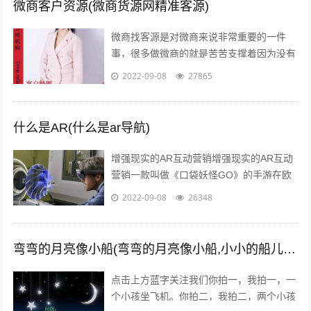
微商客户资源(微商货源网精准客源)
微商找客源是对微商来说非常重要的一件
事，很多做微商的就是苦苦支撑着因为没有
客源，微商如何找客源一直是一个不衰的话
2022-09-08
27865
题，下面我们就来讨论下这个话题。一：
定...
什么是AR(什么是ar导航)
增强现实的AR互动营销增强现实的AR互动
营销一款叫做《口袋妖怪GO》的手游在欧
美火了，在还未上线的中国，
2022-09-08
26348
#PokemanGo#这一话题的微博阅读量已
经...
弯弯的月亮像小船(弯弯的月亮像小船,小小的船儿两头尖)
点击上方蓝字关注我们你拍一，我拍一，一
个小孩坐飞机。你拍二，我拍二，两个小孩