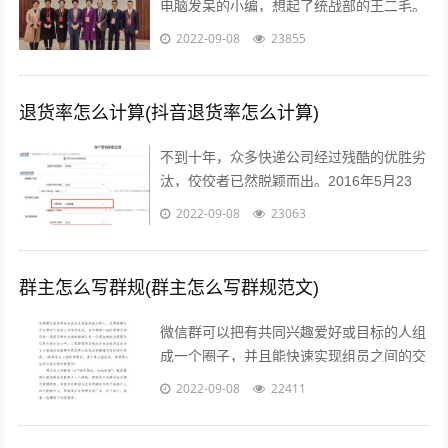
电脑发呆的小编，想起了统战部的王二毛。
有一天，王二毛吃完饭遛弯遇见隔壁王阿
2022-09-08
23855
姨，王阿姨说：“哟这不是二毛嘛，毕...
退货率怎么计算(抖音退货率怎么计算)
不到十年，众多快递公司经过残酷的优胜劣
汰，佼佼者已然脱颖而出。2016年5月23
日，鼎泰新材（002352.SZ)披露了“重大资
2022-09-08
23063
产重组预案”，宣布将按...
群主怎么写群规(群主怎么写群规范文)
微信群可以把有共同兴趣爱好或目标的人组
成一个圈子，并且能快速实现组员之间的交
流、互动，在共同分享的前提下很容易形成
2022-09-08
22411
合作。而对于银行人来说，针对年轻客群...