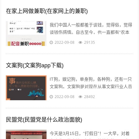
在家上网做兼职(在家网上的兼职)
我们中国人一般都羞于谈钱，觉得俗，觉得
谈钱伤感情。自古至今，也一直都有“农本
商末”“学而优则仕”的思想传统。已经开始做
2022-09-08
29135
自媒体创业的朋友也会发现，咦，...
文案狗(文案狗app下载)
IT狗，娱记狗，单身狗，各种狗，还有一只
文案狗。文案狗是对现在从事文案行业人员
的统称，白天看案例写文案，晚上看稿子改
2022-09-08
28492
文案，每天都在重复着一件事情就是写...
民盟党(民盟党是什么政治面貌)
今天是3月15日，“打假日”！一大早，对着