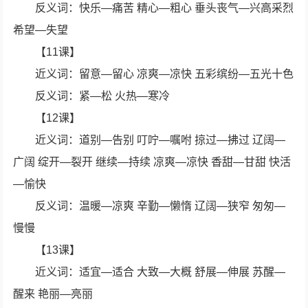
反义词：快乐—痛苦 精心—粗心 垂头丧气—兴高采烈
希望—失望
【11课】
近义词：留意—留心 凉爽—凉快 五彩缤纷—五光十色
反义词：紧—松 火热—寒冷
【12课】
近义词：道别—告别 叮咛—嘱咐 掠过—拂过 辽阔—
广阔 绽开—裂开 继续—持续 凉爽—凉快 香甜—甘甜 快活
—愉快
反义词：温暖—凉爽 辛勤—懒惰 辽阔—狭窄 匆匆—
慢慢
【13课】
近义词：适宜—适合 大致—大概 舒展—伸展 苏醒—
醒来 艳丽—亮丽