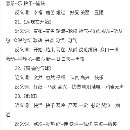
愿意--乐 快乐--愉快
反义词：幸福--痛苦 难过—好受 美丽—丑陋
21.《从现在开始》
近义词：宣布--宣告 轮流--轮换 神气--得意 服从--听从
纷--众说纷纭 激动--兴奋 习惯--习气
反义词：开始--结束 现在--从前 议论纷纷--众口一词
激动--平静 心--放心 新—旧 白天—黑夜
22.《窗前的气球》
近义词：突然--忽然 仔细—认真 高兴—快乐
反义词：仔细—马虎 高兴—忧伤 叽叽喳喳—鸦雀无声
23.《假如》
近义词：快活--快乐 寒冷--严寒 一定--必定 哭泣—抽
泣
反义词：寒冷--炎热 缩--伸 快活—忧伤 哭泣—微笑