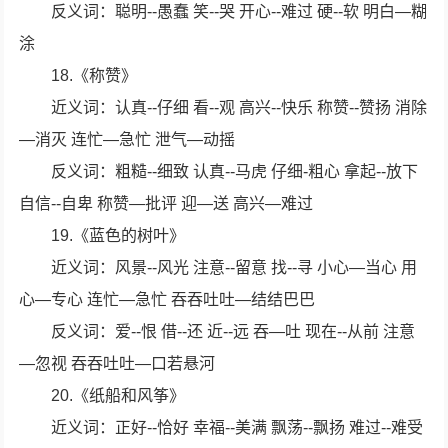
反义词：聪明--愚蠢 笑--哭 开心--难过 硬--软 明白—糊
涂
18.《称赞》
近义词：认真--仔细 看--观 高兴--快乐 称赞--赞扬 消除
—消灭 连忙—急忙 泄气—动摇
反义词：粗糙--细致 认真--马虎 仔细-粗心 拿起--放下
自信--自卑 称赞—批评 迎—送 高兴—难过
19.《蓝色的树叶》
近义词：风景--风光 注意--留意 找--寻 小心—当心 用
心—专心 连忙—急忙 吞吞吐吐—结结巴巴
反义词：爱--恨 借--还 近--远 吞—吐 现在--从前 注意
—忽视 吞吞吐吐—口若悬河
20.《纸船和风筝》
近义词：正好--恰好 幸福--美满 飘荡--飘扬 难过--难受