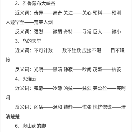
2、雅鲁藏布大峡谷
近义词：奇异——离奇 关注——关心 预料——预测
人迹罕至——荒芜人烟
反义词：强烈——微弱 奇特——寻常 巨大——微小
3、鸟的天堂
近义词：不可计数——数不胜数 应接不暇——目不暇
接
反义词：光明——黑暗 静寂——吵闹 茂盛——枯萎
4、火烧云
近义词：镇静——冷静 凶猛——猛烈 笑盈盈——笑呵
呵
反义词：凶猛——温和 镇静——慌张 恍恍惚惚——清
清楚楚
6、爬山虎的脚