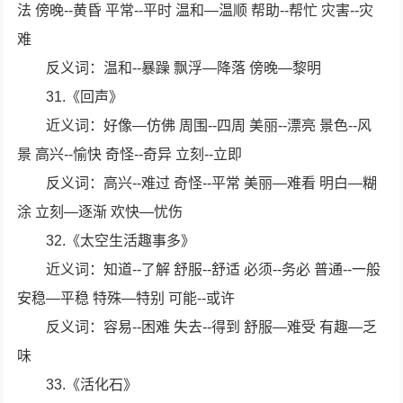
法 傍晚--黄昏 平常--平时 温和—温顺 帮助--帮忙 灾害--灾
难
反义词：温和--暴躁 飘浮—降落 傍晚—黎明
31.《回声》
近义词：好像—仿佛 周围--四周 美丽--漂亮 景色--风
景 高兴--愉快 奇怪--奇异 立刻--立即
反义词：高兴--难过 奇怪--平常 美丽—难看 明白—糊
涂 立刻—逐渐 欢快—忧伤
32.《太空生活趣事多》
近义词：知道--了解 舒服--舒适 必须--务必 普通--一般
安稳—平稳 特殊—特别 可能--或许
反义词：容易--困难 失去--得到 舒服—难受 有趣—乏
味
33.《活化石》