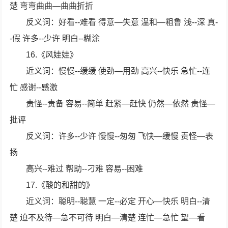
楚 弯弯曲曲—曲曲折折
反义词：好看--难看 得意—失意 温和—粗鲁 浅--深 真-
-假 许多--少许 明白--糊涂
16.《风娃娃》
近义词：慢慢--缓缓 使劲—用劲 高兴--快乐 急忙--连
忙 感谢--感激
责怪--责备 容易--简单 赶紧—赶快 仍然—依然 责怪—
批评
反义词：许多--少许 慢慢--匆匆 飞快—缓慢 责怪—表
扬
高兴--难过 帮助--刁难 容易--困难
17.《酸的和甜的》
近义词：聪明--聪慧 一定--必定 开心—快乐 明白--清
楚 迫不及待—急不可待 明白—清楚 连忙—急忙 望—看