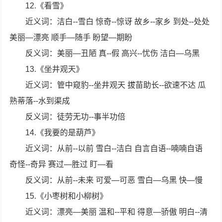
12.《看雪》
近义词：洁白--雪白 惊奇--惊讶 故乡--家乡 到处--处处
美丽—漂亮 顺手—随手 盼望—期盼
反义词：美丽—丑陋 真--假 高兴--忧伤 洁白—乌黑
13.《坐井观天》
近义词：管中窥豹--坐井观天 拔苗助长--欲速不达 瓜
熟蒂落--水到渠成
反义词：徒劳无功--事半功倍
14.《我要的是葫芦》
近义词：从前--以前 雪白--洁白 自言自语--喃喃自语
奇怪--奇异 赛过—胜过 盯—看
反义词：从前--未来 可爱—可恶 雪白—乌黑 快—慢
15.《小枣树和小柳树》
近义词：漂亮—美丽 温和--平和 得意—骄傲 明白--清