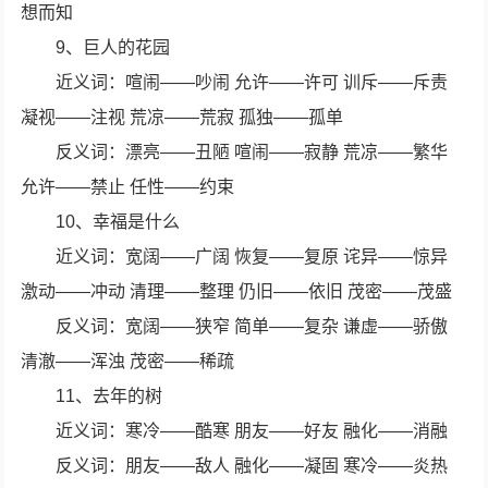
想而知
9、巨人的花园
近义词：喧闹——吵闹 允许——许可 训斥——斥责
凝视——注视 荒凉——荒寂 孤独——孤单
反义词：漂亮——丑陋 喧闹——寂静 荒凉——繁华
允许——禁止 任性——约束
10、幸福是什么
近义词：宽阔——广阔 恢复——复原 诧异——惊异
激动——冲动 清理——整理 仍旧——依旧 茂密——茂盛
反义词：宽阔——狭窄 简单——复杂 谦虚——骄傲
清澈——浑浊 茂密——稀疏
11、去年的树
近义词：寒冷——酷寒 朋友——好友 融化——消融
反义词：朋友——敌人 融化——凝固 寒冷——炎热