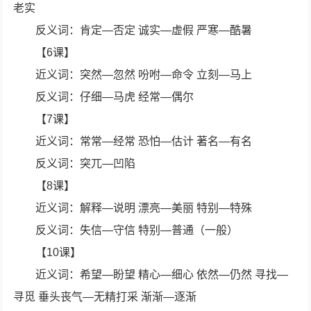
老实
反义词：肯定—否定 诚实—虚假 严寒—酷暑
【6课】
近义词：突然—忽然 吩咐—命令 立刻—马上
反义词：仔细—马虎 经常—偶尔
【7课】
近义词：常常—经常 恐怕—估计 著名—有名
反义词：突兀—凹陷
【8课】
近义词：解释—说明 漂亮—美丽 特别—特殊
反义词：失信—守信 特别—普通（一般）
【10课】
近义词：希望—盼望 精心—细心 依然—仍然 寻找—
寻觅 垂头丧气—无精打采 渐渐—逐渐