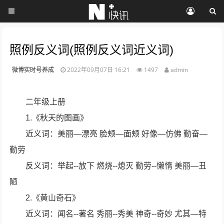
照例反义词(照例反义词近义词)
微博实时号养成
2022年09月07日 16:21
1497
admin
二年级上册
1.《秋天的图画》
近义词：美丽—漂亮 脸颊—面颊 好像—仿佛 勤奋—
勤劳
反义词：举起--放下 燃烧--熄灭 勤劳--懒惰 美丽—丑
陋
2.《黄山奇石》
近义词：闻名--著名 秀丽--秀美 神奇--奇妙 尤其—特