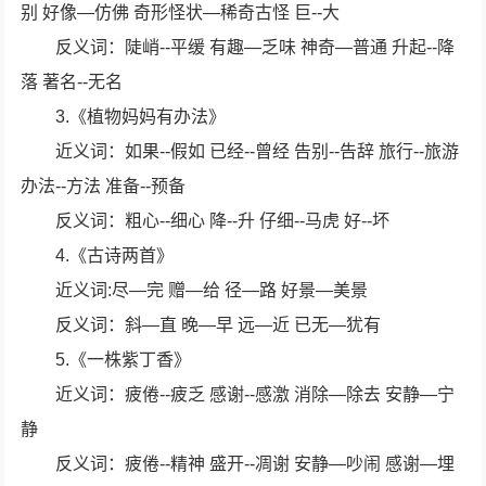
别 好像—仿佛 奇形怪状—稀奇古怪 巨--大
反义词：陡峭--平缓 有趣—乏味 神奇—普通 升起--降
落 著名--无名
3.《植物妈妈有办法》
近义词：如果--假如 已经--曾经 告别--告辞 旅行--旅游
办法--方法 准备--预备
反义词：粗心--细心 降--升 仔细--马虎 好--坏
4.《古诗两首》
近义词:尽—完 赠—给 径—路 好景—美景
反义词：斜—直 晚—早 远—近 已无—犹有
5.《一株紫丁香》
近义词：疲倦--疲乏 感谢--感激 消除—除去 安静—宁
静
反义词：疲倦--精神 盛开--凋谢 安静—吵闹 感谢—埋