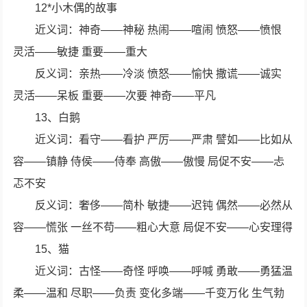
12*小木偶的故事
近义词：神奇——神秘 热闹——喧闹 愤怒——愤恨
灵活——敏捷 重要——重大
反义词：亲热——冷淡 愤怒——愉快 撒谎——诚实
灵活——呆板 重要——次要 神奇——平凡
13、白鹅
近义词：看守——看护 严厉——严肃 譬如——比如从
容——镇静 侍侯——侍奉 高傲——傲慢 局促不安——忐
忑不安
反义词：奢侈——简朴 敏捷——迟钝 偶然——必然从
容——慌张 一丝不苟——粗心大意 局促不安——心安理得
15、猫
近义词：古怪——奇怪 呼唤——呼喊 勇敢——勇猛温
柔——温和 尽职——负责 变化多端——千变万化 生气勃