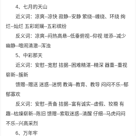
4、七月的天山
近义词：凉爽--凉快 寂静--安静 萦绕--缠绕、环绕 绚
烂--灿烂 五彩斑斓--五彩缤纷
反义词：凉爽--闷热高悬--低垂俯视--仰视 增添--减少
幽静--喧闹清澈--浑浊
5、中彩那天
近义词：安慰--宽慰 拮据--困难精湛--精深 器重--重视
崭新--簇新
馈赠--赠送 迷惑--迷惘 教诲--教育、教导 闷闷不乐--郁
郁寡欢
反义词：安慰--责备 拮据--富有诚实--虚假、狡猾 有
趣--枯燥崭新--陈旧 馈赠--索取迷惑--清醒 仔细--马虎闷闷
不乐--兴高采烈
6、万年牢