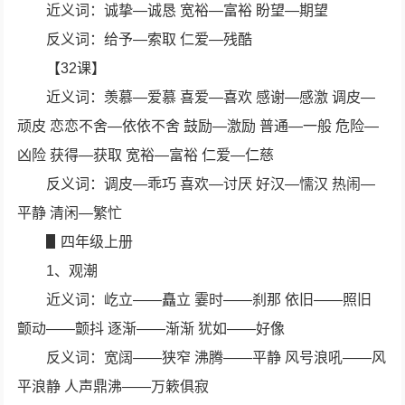
近义词：诚挚—诚恳 宽裕—富裕 盼望—期望
反义词：给予—索取 仁爱—残酷
【32课】
近义词：羡慕—爱慕 喜爱—喜欢 感谢—感激 调皮—
顽皮 恋恋不舍—依依不舍 鼓励—激励 普通—一般 危险—
凶险 获得—获取 宽裕—富裕 仁爱—仁慈
反义词：调皮—乖巧 喜欢—讨厌 好汉—懦汉 热闹—
平静 清闲—繁忙
▋四年级上册
1、观潮
近义词：屹立——矗立 霎时——刹那 依旧——照旧
颤动——颤抖 逐渐——渐渐 犹如——好像
反义词：宽阔——狭窄 沸腾——平静 风号浪吼——风
平浪静 人声鼎沸——万簌俱寂