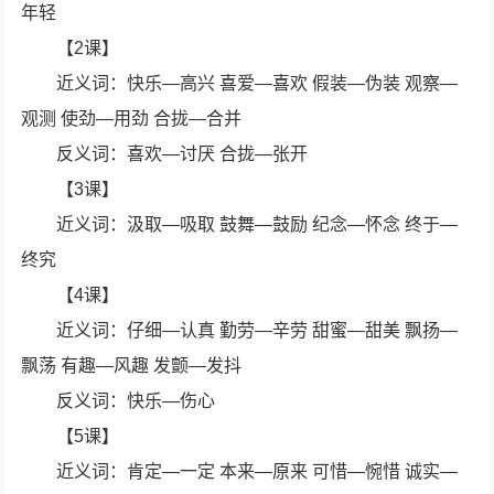
年轻
【2课】
近义词：快乐—高兴 喜爱—喜欢 假装—伪装 观察—
观测 使劲—用劲 合拢—合并
反义词：喜欢—讨厌 合拢—张开
【3课】
近义词：汲取—吸取 鼓舞—鼓励 纪念—怀念 终于—
终究
【4课】
近义词：仔细—认真 勤劳—辛劳 甜蜜—甜美 飘扬—
飘荡 有趣—风趣 发颤—发抖
反义词：快乐—伤心
【5课】
近义词：肯定—一定 本来—原来 可惜—惋惜 诚实—