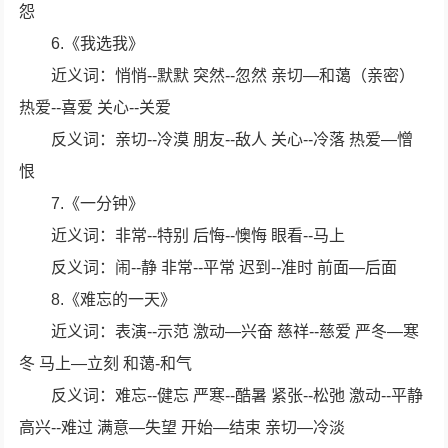
怨
6.《我选我》
近义词：悄悄--默默 突然--忽然 亲切—和蔼（亲密）
热爱--喜爱 关心--关爱
反义词：亲切--冷漠 朋友--敌人 关心--冷落 热爱—憎
恨
7.《一分钟》
近义词：非常--特别 后悔--懊悔 眼看--马上
反义词：闹--静 非常--平常 迟到--准时 前面—后面
8.《难忘的一天》
近义词：表演--示范 激动—兴奋 慈祥--慈爱 严冬—寒
冬 马上—立刻 和蔼-和气
反义词：难忘--健忘 严寒--酷暑 紧张--松弛 激动--平静
高兴--难过 满意—失望 开始—结束 亲切—冷淡