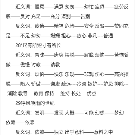
近义词：惬意——满意 匆匆——匆忙 疲倦——疲劳反
驳——反对 充足——充分 道别——告别
反义词：疲倦——精神 危险——安全 反驳——赞同充
足——不足 匆匆——姗姗 担心----放心 非凡----普通
28*尺有所短寸有所长
近义词：冒昧——唐突 摆脱——解脱 烦恼——苦恼骄
傲——傲慢 讨教——请教
反义词：烦恼——快乐 乐观——悲观 伤心——高兴摆
脱——陷入 骄傲——谦虚 疏远----冷淡 嫉妒----妒忌 排除---
-消除 教导----教育 保持----维持 长处----优点
29呼风唤雨的世纪
近义词：发明——发现 大概——可能 幻想——梦幻
依赖——依靠
反义词：依赖——独立 出乎意料——意料之中