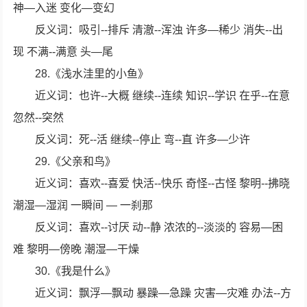
神—入迷 变化—变幻
反义词：吸引--排斥 清澈--浑浊 许多—稀少 消失--出
现 不满--满意 头—尾
28.《浅水洼里的小鱼》
近义词：也许--大概 继续--连续 知识--学识 在乎--在意
忽然--突然
反义词：死--活 继续--停止 弯--直 许多—少许
29.《父亲和鸟》
近义词：喜欢--喜爱 快活--快乐 奇怪--古怪 黎明--拂晓
潮湿—湿润 一瞬间 — 一刹那
反义词：喜欢--讨厌 动--静 浓浓的--淡淡的 容易—困
难 黎明—傍晚 潮湿—干燥
30.《我是什么》
近义词：飘浮—飘动 暴躁—急躁 灾害—灾难 办法--方