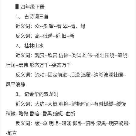
▋四年级下册
1、 古诗词三首
近义词：众--多 望--看 翠--青、绿
反义词：高--低遥--近 旧--新
2、 桂林山水
近义词：观赏--欣赏 仿佛--类似 雄伟--雄壮围绕--缠绕
壮阔--宏伟 形态万千--姿态万千
反义词：流动--固定前进--后退 迷蒙--清晰波澜壮阔--
风平浪静
3、 记金华的双龙洞
近义词：大约--大概 明艳--鲜艳时而--有时缓缓--缓慢
稍微--略微 昏暗--昏黑 蜿蜒--曲折
反义词：缓--急 明艳--暗淡 仰卧--俯卧 漆黑--明亮蜿蜒-
-笔直