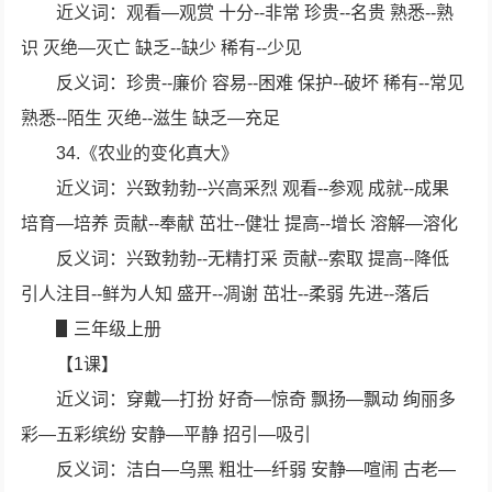
近义词：观看—观赏 十分--非常 珍贵--名贵 熟悉--熟
识 灭绝—灭亡 缺乏--缺少 稀有--少见
反义词：珍贵--廉价 容易--困难 保护--破坏 稀有--常见
熟悉--陌生 灭绝--滋生 缺乏—充足
34.《农业的变化真大》
近义词：兴致勃勃--兴高采烈 观看--参观 成就--成果
培育—培养 贡献--奉献 茁壮--健壮 提高--增长 溶解—溶化
反义词：兴致勃勃--无精打采 贡献--索取 提高--降低
引人注目--鲜为人知 盛开--凋谢 茁壮--柔弱 先进--落后
▋三年级上册
【1课】
近义词：穿戴—打扮 好奇—惊奇 飘扬—飘动 绚丽多
彩—五彩缤纷 安静—平静 招引—吸引
反义词：洁白—乌黑 粗壮—纤弱 安静—喧闹 古老—