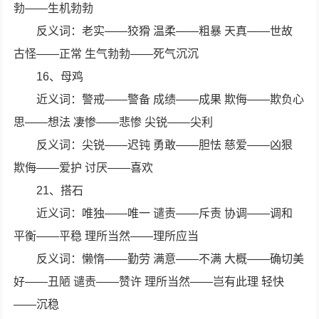
勃——生机勃勃
反义词：老实——狡猾 温柔——粗暴 天真——世故
古怪——正常 生气勃勃——死气沉沉
16、母鸡
近义词：警戒——警备 成绩——成果 欺侮——欺负心
思——想法 凄惨——悲惨 尖锐——尖利
反义词：尖锐——迟钝 勇敢——胆怯 慈爱——凶狠
欺侮——爱护 讨厌——喜欢
21、搭石
近义词：唯独——唯一 谴责——斥责 协调——调和
平衡——平稳 理所当然——理所应当
反义词：懒惰——勤劳 满意——不满 大概——确切美
好——丑陋 谴责——赞许 理所当然——岂有此理 轻快
——沉稳