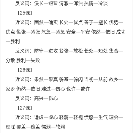
反义词：漫长—短暂 清澈—浑浊 热情—冷淡
【25课】
近义词：固然—确实 长处—优点 善于—擅长 优势—
优点 慌张—紧张 危急—紧急 安全—平安 依然—依旧 成功
—胜利
反义词：防守—进攻 紧张—放松 长处—短处 集合—
分散 胜利—失败
【26课】
近义词：果然—果真 躲避—躲闪 当初—从前 故乡—
家乡 仍然—依旧 难过—伤心 也许—或许
反义词：高兴—伤心
【27课】
近义词：谦虚—虚心 轻蔑—轻视 愤怒—生气 理会—
理睬 覆盖—遮盖 懦弱—软弱