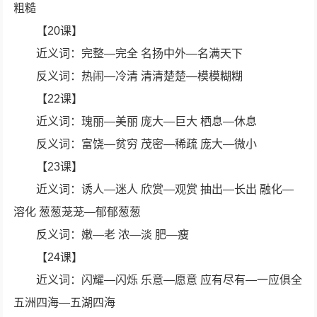
粗糙
【20课】
近义词：完整—完全 名扬中外—名满天下
反义词：热闹—冷清 清清楚楚—模模糊糊
【22课】
近义词：瑰丽—美丽 庞大—巨大 栖息—休息
反义词：富饶—贫穷 茂密—稀疏 庞大—微小
【23课】
近义词：诱人—迷人 欣赏—观赏 抽出—长出 融化—
溶化 葱葱茏茏—郁郁葱葱
反义词：嫩—老 浓—淡 肥—瘦
【24课】
近义词：闪耀—闪烁 乐意—愿意 应有尽有—一应俱全
五洲四海—五湖四海