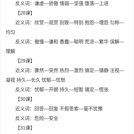
反义词：谦虚—骄傲 懦弱—坚强 堕落—上进
【28课】
近义词：欣赏—观赏 别致—特别 抱怨—埋怨 匀称—
均匀
反义词：傲慢—谦和 愚蠢—聪明 荒凉—繁华 误解—
理解
【29课】
近义词：骤然—突然 热烈—激烈 镇定—镇静 注视—
凝视 持久—长久 忧郁—忧愁
反义词：忧郁—开朗 持久—短暂 镇定—慌张
【30课】
近义词：回答—回复 不假思索—毫不犹豫
反义词：危险—安全
【31课】