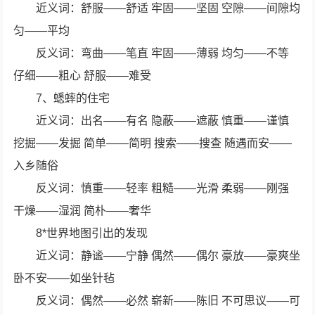
近义词：舒服——舒适 牢固——坚固 空隙——间隙均
匀——平均
反义词：弯曲——笔直 牢固——薄弱 均匀——不等
仔细——粗心 舒服——难受
7、蟋蟀的住宅
近义词：出名——有名 隐蔽——遮蔽 慎重——谨慎
挖掘——发掘 简单——简明 搜索——搜查 随遇而安——
入乡随俗
反义词：慎重——轻率 粗糙——光滑 柔弱——刚强
干燥——湿润 简朴——奢华
8*世界地图引出的发现
近义词：静谧——宁静 偶然——偶尔 豪放——豪爽坐
卧不安——如坐针毡
反义词：偶然——必然 崭新——陈旧 不可思议——可