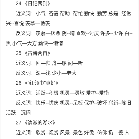
24.《日记两则》
近义词：小气--吝啬 帮助--帮忙 勤快--勤劳 总是--经常
兴--喜悦 羡慕—艳羡
反义词：羡慕—厌恶 阴--晴 喜欢--讨厌 许多--少许 白--
黑 小气—大方 勤快—懒惰
25.《古诗两首》
近义词：回—归 舟—船 闻—听
反义词：深—浅 少小—老大
26.《“红领巾”真好》
近义词：活跃--积极 机灵—灵敏 爱护--爱惜
反义词：快乐--忧伤 机灵--呆板 保护--破坏 崭新--陈旧
活跃—沉闷
27.《清澈的湖水》
近义词：欣赏--观赏 风景--景色 好像--仿佛 扔—丢 入