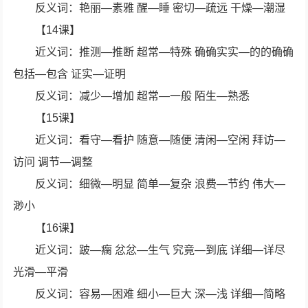
反义词：艳丽—素雅 醒—睡 密切—疏远 干燥—潮湿
【14课】
近义词：推测—推断 超常—特殊 确确实实—的的确确
包括—包含 证实—证明
反义词：减少—增加 超常—一般 陌生—熟悉
【15课】
近义词：看守—看护 随意—随便 清闲—空闲 拜访—
访问 调节—调整
反义词：细微—明显 简单—复杂 浪费—节约 伟大—
渺小
【16课】
近义词：跛—瘸 忿忿—生气 究竟—到底 详细—详尽
光滑—平滑
反义词：容易—困难 细小—巨大 深—浅 详细—简略