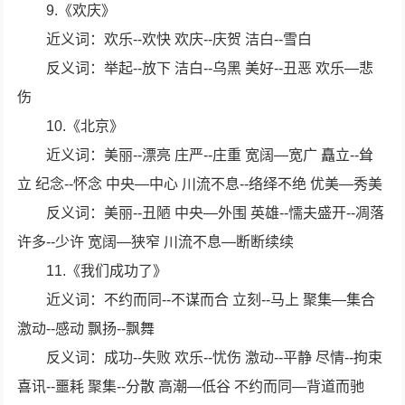
9.《欢庆》
近义词：欢乐--欢快 欢庆--庆贺 洁白--雪白
反义词：举起--放下 洁白--乌黑 美好--丑恶 欢乐—悲
伤
10.《北京》
近义词：美丽--漂亮 庄严--庄重 宽阔—宽广 矗立--耸
立 纪念--怀念 中央—中心 川流不息--络绎不绝 优美—秀美
反义词：美丽--丑陋 中央—外围 英雄--懦夫盛开--凋落
许多--少许 宽阔—狭窄 川流不息—断断续续
11.《我们成功了》
近义词：不约而同--不谋而合 立刻--马上 聚集—集合
激动--感动 飘扬--飘舞
反义词：成功--失败 欢乐--忧伤 激动--平静 尽情--拘束
喜讯--噩耗 聚集--分散 高潮—低谷 不约而同—背道而驰