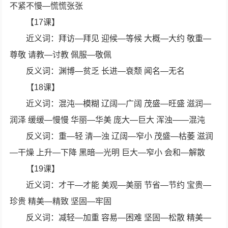
不紧不慢—慌慌张张
【17课】
近义词：拜访—拜见 迎候—等候 大概—大约 敬重—
尊敬 请教—讨教 佩服—敬佩
反义词：渊博—贫乏 长进—衰颓 闻名—无名
【18课】
近义词：混沌—模糊 辽阔—广阔 茂盛—旺盛 滋润—
润泽 缓缓—慢慢 华丽—华美 庞大—巨大 浑浊——混沌
反义词：重—轻 清—浊 辽阔—窄小 茂盛—枯萎 滋润
—干燥 上升—下降 黑暗—光明 巨大—窄小 会和—解散
【19课】
近义词：才干—才能 美观—美丽 节省—节约 宝贵—
珍贵 精美—精致 坚固—牢固
反义词：减轻—加重 容易—困难 坚固—松散 精美—