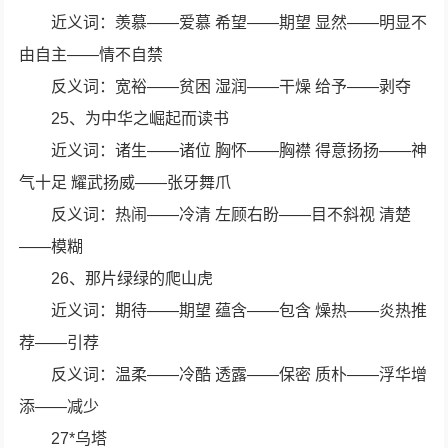
近义词：羡慕——爱慕 希望——期望 显然——明显不
由自主——情不自禁
反义词：宽裕——贫困 湿润——干燥 给予——剥夺
25、为中华之崛起而读书
近义词：诸生——诸位 胸怀——胸襟 得意扬扬——神
气十足 耀武扬威——张牙舞爪
反义词：热闹——冷清 左顾右盼——目不斜视 清楚
——模糊
26、那片绿绿的爬山虎
近义词：期待——期望 蕴含——包含 燥热——炎热推
荐——引荐
反义词：温柔——冷酷 透露——保密 质朴——浮华增
添——减少
27*乌塔