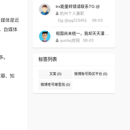
trx能量转错请联系TG:@
杭州个人兼职
自媒体是近
《tg:@qq22345》
08-03
，自媒体
祖国尚未统一，我却天天灌水，好内疚！https://www.quickqxi.com/
quickq官网
08-03
多。
标签列表
文案
(0)
微博账号购买平台
(0)
豆瓣、知
微博老号哪里找
(0)
。