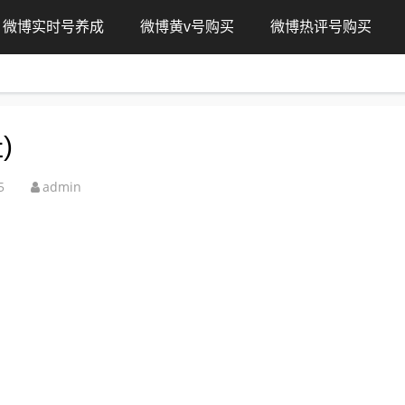
微博实时号养成
微博黄v号购买
微博热评号购买
)
5
admin