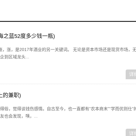
海之蓝52度多少钱一瓶)
，涨，涨，是2017年酒业的另一关键词。 无论是资本市场还是现货市场，
到区域龙头...
详
上的兼职)
得俗，觉得谈钱伤感情。自古至今，也一直都有“农本商末”“学而优则仕”
也会发现，咦，...
详