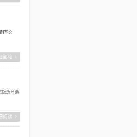
例写文
细阅读
完饭遛弯遇
细阅读