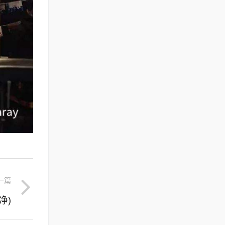
一篇
净)