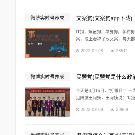
微博实时号养成
文案狗(文案狗app下载)
IT狗，娱记狗，单身狗，各种
案，晚上看稿子改文案，每天都在
2022-09-08
28511
微博实时号养成
民盟党(民盟党是什么政
今天是3月15日，“打假日”
见隔壁王阿姨，王阿姨说：“哟这
2022-09-08
23869