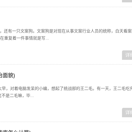
狗，还有一只文案狗。文案狗是对现在从事文案行业人员的统称，白天看案
重复着一件事情就是写...
详
治面貌)
！一大早，对着电脑发呆的小编，想起了统战部的王二毛。有一天，王二毛吃
不是二毛嘛，毕...
详