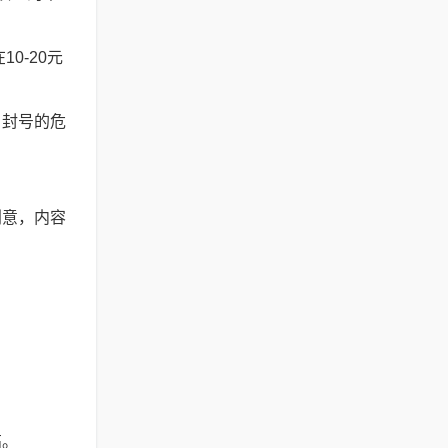
0-20元
，封号的危
创意，内容
高。