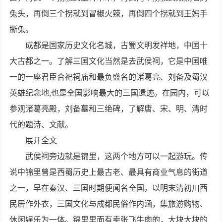
兔头，再倒三个拐就到冒椒火辣，再倒四个拐就到王妈手
撕兔。
成都是国家历史文化名城，古蜀文明发祥地，中国十
大古都之一。了解三国文化当然是去武侯祠，它是中国唯
一的一座君臣合祀祠庙和最负盛名的诸葛亮、刘备及蜀汉
英雄纪念地,也是全国影响最大的三国遗迹。在园内，可以
参观诸葛亮殿，刘备墓和三绝碑，了解唐、宋、明、清时
代的题诗、文献。
展开全文
武侯祠旁边就是锦里，这两个地方可以一起游玩。传
说中锦里曾是西蜀历史上最古老、最具有商业气息的街道
之一，早在秦汉、三国时期便闻名全国。以明末清初川西
民居作外衣，三国文化与成都民俗作内涵，集旅游购物、
休闲娱乐为一体。锦里里面有卖张飞牛肉的，大块大块的