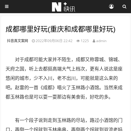
成都哪里好玩(重庆和成都哪里好玩)
抖音真文案网
2022年09月06日 22:42
1225
admin
对于成都可能大家并不陌生，成都又称蓉城、锦城、
天府之国，听上去都挺高端大气上档次，更有人说这是座
悠闲的城市，少不入川，老不出川，可能就是这么来的
吧。赵雷的一首《成都》唱火了玉林路小酒馆。当然来成
都玉林路也是可以耍一耍那边有美食街，好吃的多。
有一个段子说到走到玉林路的尽站，路过小酒馆的门
口，再倒一个拐就到玉林串串，再倒两个拐就到双流老妈