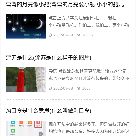
弯弯的月亮像小船(弯弯的月亮像小船,小小的船儿两头尖)
点击上方蓝字关注我们你拍一，我拍一，一
个小孩坐飞机。你拍二，我拍二，两个小孩
丢手绢。你拍三，我拍三，三个小孩来搬
2022-09-08
20326
砖。你拍四，我拍四，四个小孩写大字。
你...
流苏是什么(流苏是什么样子的图片)
导语 听说流苏和秋天更配哦！流苏这个元
素也不是今时今日才流行起来的，能经久不
衰是因为它真的美呆了~踏进9月，秋高气
2022-09-08
2033
爽，随风摇曳的流苏真心是风情万种！宝...
淘口令是什么意思(什么叫做淘口令)
现在开淘宝的越来越多了。但是做得好的好
的始终还是那么多，好多人因为刚开始很迷