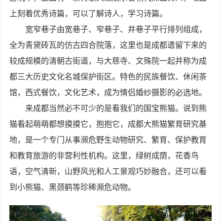
上刻着优秀诗篇，可以了解诗人，学习诗篇。
宽窄巷子由宽巷子、窄巷子、井巷子平行排列组成，
全为青黛砖瓦的仿古四合院落，这里也是成都遗留下来的
较成规模的清朝古街道，与大慈寺、文殊院一起并称为成
都三大历史文化名城保护街区。特色的民族餐饮、休闲茶
馆，西式餐饮，文化艺术，成为情侣婚纱摄影的必选地。
来成都当然必不可少的是看我们的国宝熊猫。说到熊
猫看起萌萌都想摸摸它，抱抱它，成都大熊猫繁育研究基
地，是一个专门从事濒危野生动物研究、繁育、保护教育
和教育旅游的非营利性机构。这里，绿树成荫，花香鸟
语，空气清新，山野风光和人工景观巧妙融合，还可以看
到小熊猫、黑颈鹤等珍稀濒危动物。