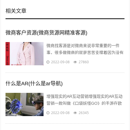
相关文章
微商客户资源(微商货源网精准客源)
微商找客源是对微商来说非常重要的一件
事，很多做微商的就是苦苦支撑着因为没有
客源，微商如何找客源一直是一个不衰的话
2022-09-08
27860
题，下面我们就来讨论下这个话题。一：
定...
什么是AR(什么是ar导航)
增强现实的AR互动营销增强现实的AR互动
营销一款叫做《口袋妖怪GO》的手游在欧
美火了，在还未上线的中国，
2022-09-08
26345
#PokemanGo#这一话题的微博阅读量已
经...