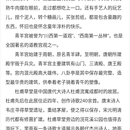
熟牛肉摆在眼前，走过都想吃上一口。还有手艺人的玩艺
儿，捏个泥人，转个糖画儿，买张剪纸，都是包含童趣的
东西，怀旧也是怀念童年淳朴的快乐。
青羊宫被誉为“川西第一道观”、“西南第一丛林”，也是
全国著名的道教宫观之一。
青羊宫始建于周朝，原名青羊肆。至明朝，唐朝所建
殿宇毁于兵灾。青羊宫主要建筑有山门、三清殿、唐王殿
等。宫内混元殿高大雄伟，八卦亭是其中保存最完整、造
型最华贵的建筑，供奉着老子骑着青牛的塑像。
杜甫草堂是中国唐代大诗人杜甫流寓成都时的故居。
杜甫先后在此居住近四年，创作诗歌240余首。唐末诗人
韦庄寻得草堂遗址，重结茅屋，使之得以保存，宋元明清
历代都有修葺扩建。杜甫草堂旁边的浣花溪公园也值得去
游玩下，里面有一条诗歌大道展示各朝代杰出诗人，地面