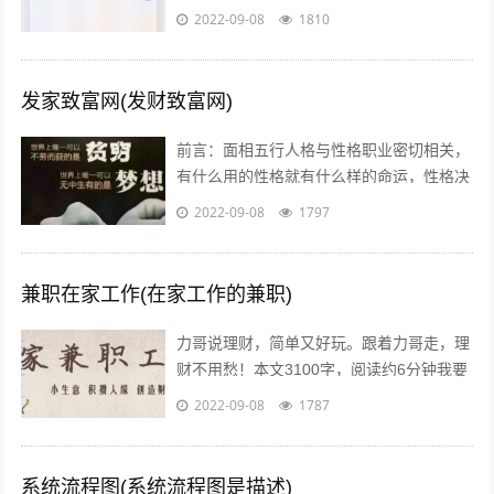
茫，不知道怎么做，或者做到一半发现没有
2022-09-08
1810
效果，无奈之下只好放弃了，我作为一个...
发家致富网(发财致富网)
前言：面相五行人格与性格职业密切相关，
有什么用的性格就有什么样的命运，性格决
定命运。有些人需要白手起家获得财富，有
2022-09-08
1797
些人则有可能会发横财，你会通过什么方...
兼职在家工作(在家工作的兼职)
力哥说理财，简单又好玩。跟着力哥走，理
财不用愁！本文3100字，阅读约6分钟我要
介绍的赚钱工作就是兼职写稿赚稿费。主业
2022-09-08
1787
靠写作发大财是件非常困难的事，只...
系统流程图(系统流程图是描述)