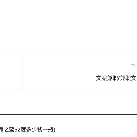
：
下
文案兼职(兼职文
海之蓝52度多少钱一瓶)