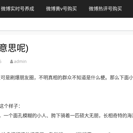
微博实时号养成
微博黄v号购买
微博热评号购买
么意思呢)
5
admin
走可是刷爆朋友圈，不明真相的群众不知道是什么梗。那么下面
面这个样子：
情，一个面孔模糊的小人、胯下骑着一匹硕大无朋，长相奇特的海