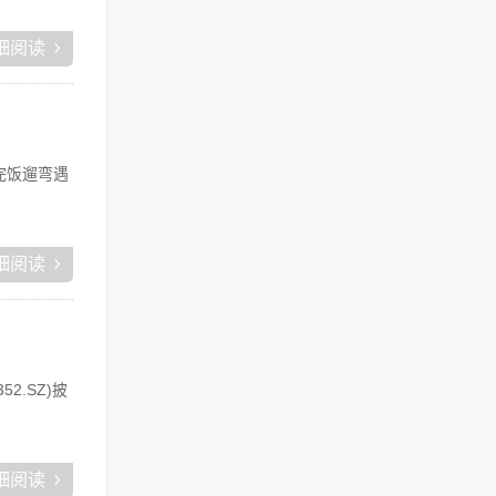
细阅读
完饭遛弯遇
细阅读
.SZ)披
细阅读