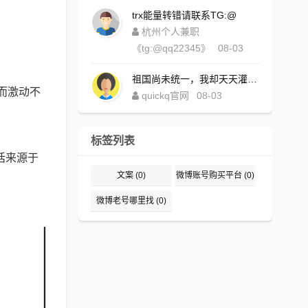
trx能量转错请联系TG:@
杭州个人兼职
《tg:@qq22345》
08-03
祖国尚未统一，我却天天灌水，好内疚！https://www.quickqxi.com/
而激动不
quickq官网
08-03
标签列表
话来源于
文案
(0)
微博账号购买平台
(0)
微博老号哪里找
(0)