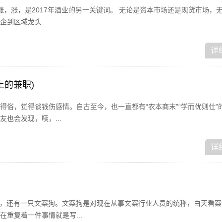
，涨，涨，是2017年酒业的另一关键词。 无论是资本市场还是现货市场，
到区域龙头...
详
上的兼职)
得俗，觉得谈钱伤感情。自古至今，也一直都有“农本商末”“学而优则仕”
也会发现，咦，...
详
狗，还有一只文案狗。文案狗是对现在从事文案行业人员的统称，白天看案
重复着一件事情就是写...