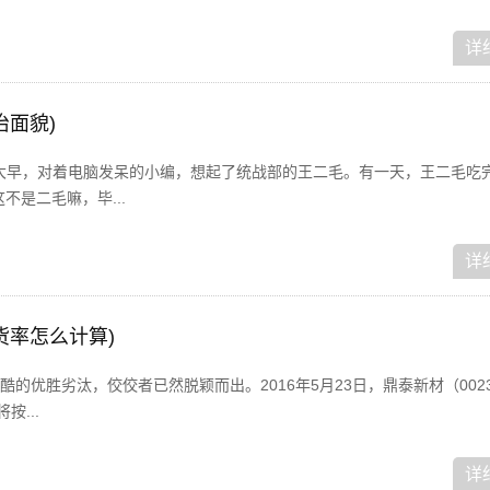
详
治面貌)
！一大早，对着电脑发呆的小编，想起了统战部的王二毛。有一天，王二毛吃
不是二毛嘛，毕...
详
货率怎么计算)
优胜劣汰，佼佼者已然脱颖而出。2016年5月23日，鼎泰新材（002352
按...
详