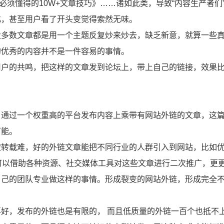
化必须懂得的10W+文章技巧》……诸如此类，导致“内容生产者们
化，甚至用户看了开头变觉得索然无味。
大多数文章都是用一个主题反复炒来炒去，缺乏新意，就算一些
的优秀的内容并不是一件容易的事情。
用户的共鸣，把这样的文章发到论坛上，带上自己的链接，效果
，通过一个权重高的平台发布内容上乘带有网站外链的文章，这
可能。
被转载难，好的外链文章能把不同行业的人群引入到网站，比如
可以借助各种资源、社交媒体工具对这些文章进行二次推广，更
自己的团队专业做这样的事情。形成裂变的网站外链，形成完全
好，发布的外链也是有限的， 而且低质量的外链一百个也抵不