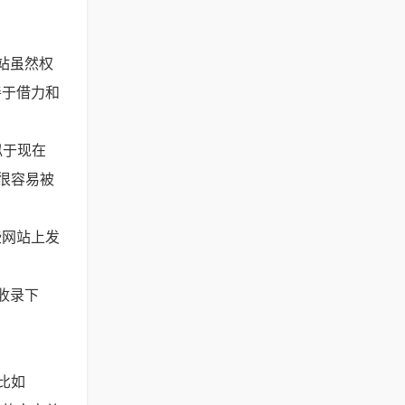
站虽然权
善于借力和
似于现在
很容易被
些网站上发
收录下
比如