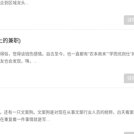
到区域龙头...
详
上的兼职)
得俗，觉得谈钱伤感情。自古至今，也一直都有“农本商末”“学而优则仕”
也会发现，咦，...
详
狗，还有一只文案狗。文案狗是对现在从事文案行业人员的统称，白天看案
重复着一件事情就是写...