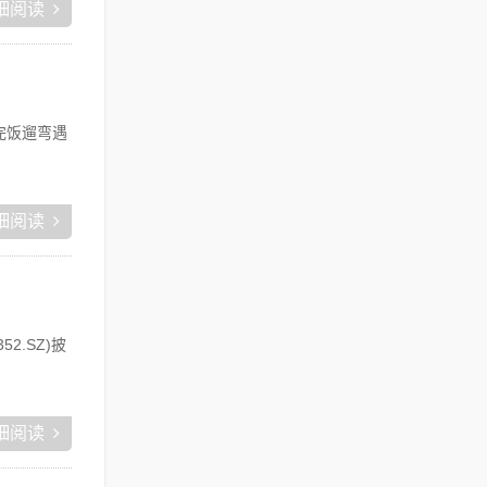
细阅读
完饭遛弯遇
细阅读
.SZ)披
细阅读