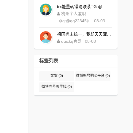
trx能量转错请联系TG:@
杭州个人兼职
《tg:@qq22345》
08-03
祖国尚未统一，我却天天灌水，好内疚！https://www.quickqxi.com/
quickq官网
08-03
标签列表
文案
(0)
微博账号购买平台
(0)
微博老号哪里找
(0)