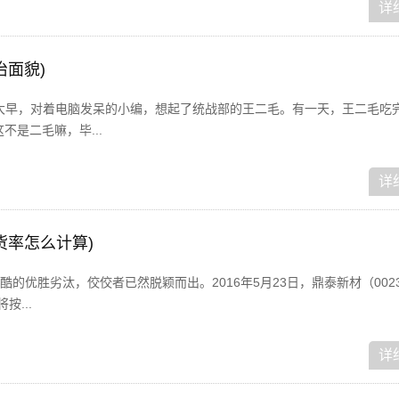
详
治面貌)
！一大早，对着电脑发呆的小编，想起了统战部的王二毛。有一天，王二毛吃
不是二毛嘛，毕...
详
货率怎么计算)
优胜劣汰，佼佼者已然脱颖而出。2016年5月23日，鼎泰新材（002352
按...
详