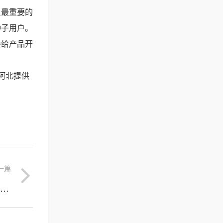
且最重要的
种子用户。
会给产品开
阿北提供
一篇
萧县属于哪个省哪个市(萧县属于哪个省哪个市有疫情吗)