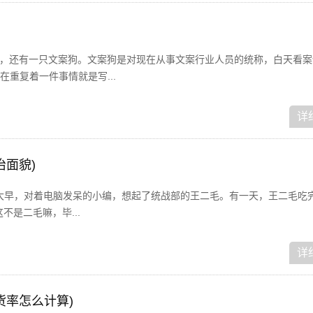
狗，还有一只文案狗。文案狗是对现在从事文案行业人员的统称，白天看案
重复着一件事情就是写...
详
治面貌)
！一大早，对着电脑发呆的小编，想起了统战部的王二毛。有一天，王二毛吃
不是二毛嘛，毕...
详
货率怎么计算)