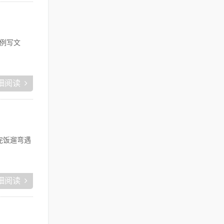
例写文
细阅读
完饭遛弯遇
细阅读