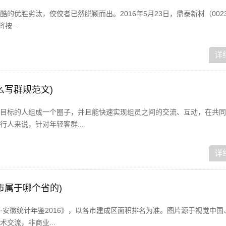
优胜劣汰，佼佼者已然脱颖而出。2016年5月23日，鼎泰新材（002352
按...
详
么写群规范文)
目标的人组成一个圈子，并且能快速实现组员之间的交流、互动，在共同
人来说，针对年轻客群...
详
市属于哪个省的)
安徽统计年鉴2016》，以各市建成区面积排名为准。图片源于视觉中国、
交流，非商业...