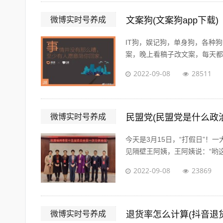
微博实时号养成
文案狗(文案狗app下载)
IT狗，娱记狗，单身狗，各种
案，晚上看稿子改文案，每天都在
2022-09-08
28511
微博实时号养成
民盟党(民盟党是什么政
今天是3月15日，“打假日”
见隔壁王阿姨，王阿姨说：“哟这
2022-09-08
23869
微博实时号养成
退货率怎么计算(抖音退