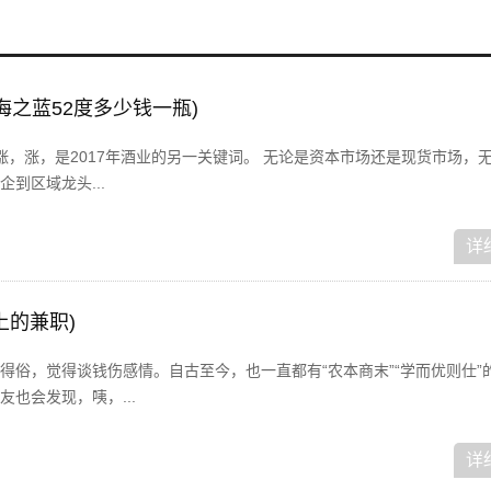
海之蓝52度多少钱一瓶)
，涨，涨，是2017年酒业的另一关键词。 无论是资本市场还是现货市场，
到区域龙头...
详
上的兼职)
得俗，觉得谈钱伤感情。自古至今，也一直都有“农本商末”“学而优则仕”
也会发现，咦，...
详