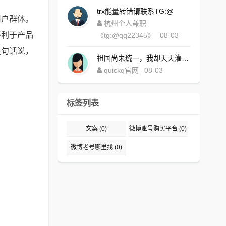
trx能量转错请联系TG:@
用户群体。
杭州个人兼职
不利于产品
《tg:@qq22345》
08-03
换句话说，
祖国尚未统一，我却天天灌水，好内疚！https://www.quickqxi.com/
quickq官网
08-03
标签列表
文案
(0)
微博账号购买平台
(0)
微博老号哪里找
(0)