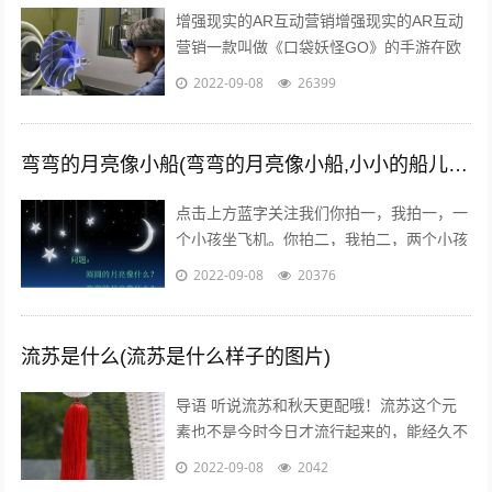
增强现实的AR互动营销增强现实的AR互动
营销一款叫做《口袋妖怪GO》的手游在欧
美火了，在还未上线的中国，
2022-09-08
26399
#PokemanGo#这一话题的微博阅读量已
经...
弯弯的月亮像小船(弯弯的月亮像小船,小小的船儿两头尖)
点击上方蓝字关注我们你拍一，我拍一，一
个小孩坐飞机。你拍二，我拍二，两个小孩
丢手绢。你拍三，我拍三，三个小孩来搬
2022-09-08
20376
砖。你拍四，我拍四，四个小孩写大字。
你...
流苏是什么(流苏是什么样子的图片)
导语 听说流苏和秋天更配哦！流苏这个元
素也不是今时今日才流行起来的，能经久不
衰是因为它真的美呆了~踏进9月，秋高气
2022-09-08
2042
爽，随风摇曳的流苏真心是风情万种！宝...