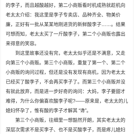
的李子，而且越酸越好，第二小商贩看时机成熟就趁机向
老太太介绍：我这里是李子专卖店、品种齐全、物美价
廉，正好有一批从某某地刚进货的新鲜酸李子……。结果
可想而知，老太太买了一斤酸李子，第二个小商贩也露出
来得意的笑容。
到这里故事还没有完，老太太似乎还是不满意，又走
向第三个小商贩。第三个小商贩，重复了第一个、第二个
小商贩的询问过程，但还是没有发现有商机，因为老太太
已经买了酸李子，不会再买李子了。而第三个小商贩并没
有就此放弃，而是进一步好奇的询问：大妈，李子要甜才
难得，为什么你偏喜欢酸李子呢?――原来是，老太太的儿
媳妇怀孕了，惟有酸的李子才解其 “谗”。
第三个小商贩，往细里一想豁然开朗，其实老太太的
深层次需求不是买李子、也不是买酸李子，而是疼儿媳妇