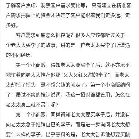
了解客户焦虑、洞察客户需求变化等， 只有建立在精准客
户需求把握上的资金才决定了客户能跟着我们走多远、走
多好。
客户需求到底怎么把控呢？很多人应该都听过关于一
个老太太买李子的故事，讲的是一位老太太买李子所遭遇
的不同经历：
第一个小商贩，得知老太太要买李子后，就不亦乐乎
地忙着向老太太推荐他那 “又大又红又甜的李子”，而老太
太却摇了摇头，毫不感兴趣的就走了。第一个小商贩纳闷
了：屡试不爽的推销说词，我这一招对谁都管用，怎么在
老太太身上就不灵了呢?
第二个小商贩，同样得知老太太要买李子后，并没有
向老太太急于推销自已的李子，而是进一步询问老太太想
要什么样的李子。出乎意料的是，老太太告诉他想要买酸