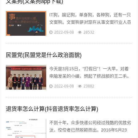
文案狗(文案狗app下载)
IT狗，娱记狗，单身狗，各种狗，还有一只
文案狗。文案狗是对现在从事文案行业人员
的统称，白天看案例写文案，晚上看稿子改
2022-09-08
28532
文案，每天都在重复着一件事情就是写...
民盟党(民盟党是什么政治面貌)
今天是3月15日，“打假日”！一大早，对着
电脑发呆的小编，想起了统战部的王二毛。
有一天，王二毛吃完饭遛弯遇见隔壁王阿
2022-09-08
23882
姨，王阿姨说：“哟这不是二毛嘛，毕...
退货率怎么计算(抖音退货率怎么计算)
不到十年，众多快递公司经过残酷的优胜劣
汰，佼佼者已然脱颖而出。2016年5月23
日，鼎泰新材（002352.SZ)披露了“重大资