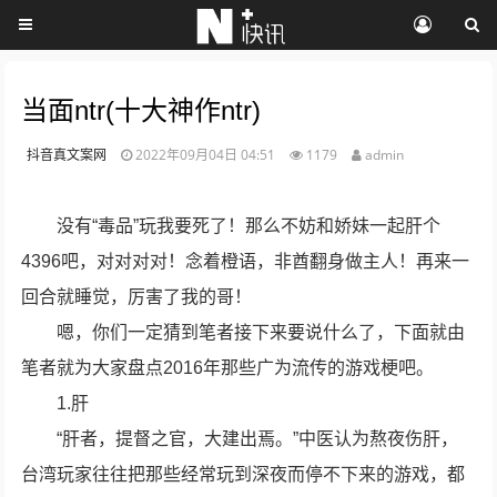
当面ntr(十大神作ntr)
抖音真文案网
2022年09月04日 04:51
1179
admin
没有“毒品”玩我要死了！那么不妨和娇妹一起肝个
4396吧，对对对对！念着橙语，非酋翻身做主人！再来一
回合就睡觉，厉害了我的哥！
嗯，你们一定猜到笔者接下来要说什么了，下面就由
笔者就为大家盘点2016年那些广为流传的游戏梗吧。
1.肝
“肝者，提督之官，大建出焉。”中医认为熬夜伤肝，
台湾玩家往往把那些经常玩到深夜而停不下来的游戏，都