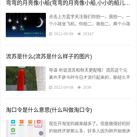
弯弯的月亮像小船(弯弯的月亮像小船,小小的船儿两头尖)
点击上方蓝字关注我们你拍一，我拍一，一
个小孩坐飞机。你拍二，我拍二，两个小孩
丢手绢。你拍三，我拍三，三个小孩来搬
2022-09-08
20347
砖。你拍四，我拍四，四个小孩写大字。
你...
流苏是什么(流苏是什么样子的图片)
导语 听说流苏和秋天更配哦！流苏这个元
素也不是今时今日才流行起来的，能经久不
衰是因为它真的美呆了~踏进9月，秋高气
2022-09-08
2038
爽，随风摇曳的流苏真心是风情万种！宝...
淘口令是什么意思(什么叫做淘口令)
现在开淘宝的越来越多了。但是做得好的好
的始终还是那么多，好多人因为刚开始很迷