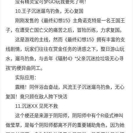
没有精灵宝可梦GO玩我要死了啊！
10.王子沉迷遛鸟钓鱼，无心复国
刚刚发售的《最终幻想15》主角诺克特是一名王国王
子，在遭受亡国亡父的痛苦之后，冒险历练，力求复国。
这是游戏的主线，然而《最终幻想15》拥有丰富的支
线剧情，玩家们往往在赏金任务的诱惑之下，整日游山玩
水，遛鸟钓鱼，与去年《辐射4》“父亲沉迷捡垃圾无心寻
孩”的梗异曲同工。
实际应用：
震精！同伴浴血奋战，风流王子沉迷遛鸟钓鱼，无心
复国！竟只顾在敌人胯下快活
11.沉迷XX 见死不救
这个梗还是来源于阴阳师，阴阳师中有个R级式神叫
做莹草，是每个阴阳师都离不开的重要辅助角色，因为她