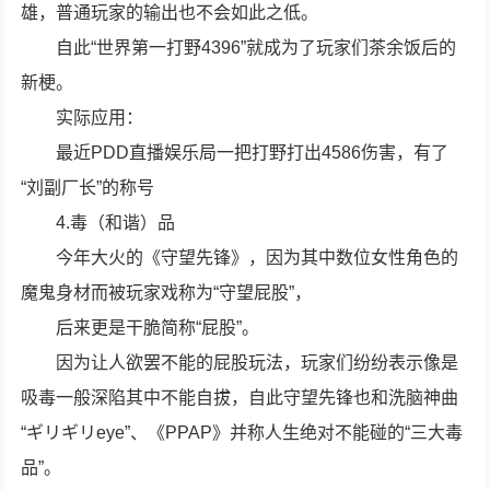
雄，普通玩家的输出也不会如此之低。
自此“世界第一打野4396”就成为了玩家们茶余饭后的
新梗。
实际应用：
最近PDD直播娱乐局一把打野打出4586伤害，有了
“刘副厂长”的称号
4.毒（和谐）品
今年大火的《守望先锋》，因为其中数位女性角色的
魔鬼身材而被玩家戏称为“守望屁股”，
后来更是干脆简称“屁股”。
因为让人欲罢不能的屁股玩法，玩家们纷纷表示像是
吸毒一般深陷其中不能自拔，自此守望先锋也和洗脑神曲
“ギリギリeye”、《PPAP》并称人生绝对不能碰的“三大毒
品”。