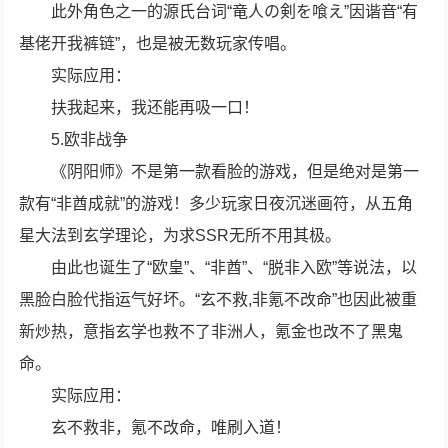
此外角色之一的源氏台词“竜人の剣を喰え”因谐音“有
基佬开我裤链”，也是被无数玩家传唱。
实际应用：
扶我起来，我还能再吸一口！
5.欧非战争
《阴阳师》不是第一款看脸的游戏，但是绝对是第一
款有“非酋成就”的游戏！多少玩家日夜沉迷画符，从五角
星大法到玄学理论，为求SSR无所不用其极。
由此也诞生了“欧皇”、“非酋”、“脱非入欧”等说法，以
黑脸白脸代指运气好坏。“玄不救,非氪不改命”也因此被重
新炒热，意指玄学也救不了非洲人，氪金也改不了黑鬼
命。
实际应用：
玄不救非，氪不改命，唯刷入道！