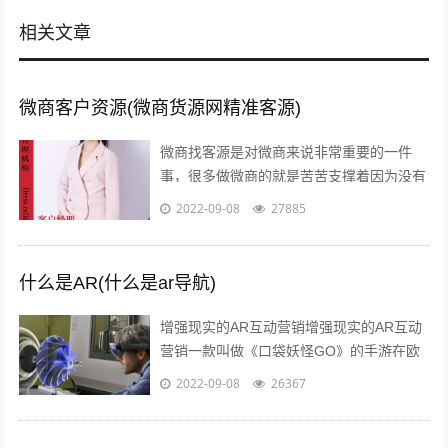
相关文章
微商客户资源(微商货源网精准客源)
微商找客源是对微商来说非常重要的一件
事，很多做微商的就是苦苦支撑着因为没有
客源，微商如何找客源一直是一个不衰的话
2022-09-08
27885
题，下面我们就来讨论下这个话题。一：
定...
什么是AR(什么是ar导航)
增强现实的AR互动营销增强现实的AR互动
营销一款叫做《口袋妖怪GO》的手游在欧
美火了，在还未上线的中国，
2022-09-08
26367
#PokemanGo#这一话题的微博阅读量已
经...