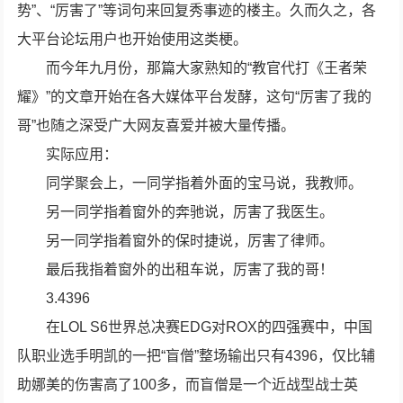
势”、“厉害了”等词句来回复秀事迹的楼主。久而久之，各
大平台论坛用户也开始使用这类梗。
而今年九月份，那篇大家熟知的“教官代打《王者荣
耀》”的文章开始在各大媒体平台发酵，这句“厉害了我的
哥”也随之深受广大网友喜爱并被大量传播。
实际应用：
同学聚会上，一同学指着外面的宝马说，我教师。
另一同学指着窗外的奔驰说，厉害了我医生。
另一同学指着窗外的保时捷说，厉害了律师。
最后我指着窗外的出租车说，厉害了我的哥！
3.4396
在LOL S6世界总决赛EDG对ROX的四强赛中，中国
队职业选手明凯的一把“盲僧”整场输出只有4396，仅比辅
助娜美的伤害高了100多，而盲僧是一个近战型战士英