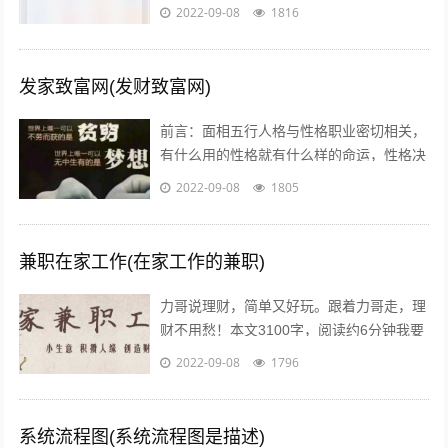
茫，不知道怎么做，或者做到一半发现没有
2022-09-08
1816
效果，无奈之下只好放弃了，我作为一个...
发家致富网(发财致富网)
前言：面相五行人格与性格职业密切相关，
有什么用的性格就有什么样的命运，性格决
定命运。有些人需要白手起家获得财富，有
2022-09-08
1805
些人则有可能会发横财，你会通过什么方...
兼职在家工作(在家工作的兼职)
力哥说理财，简单又好玩。跟着力哥走，理
财不用愁！本文3100字，阅读约6分钟我要
介绍的赚钱工作就是兼职写稿赚稿费。主业
2022-09-08
1796
靠写作发大财是件非常困难的事，只...
系统流程图(系统流程图是描述)