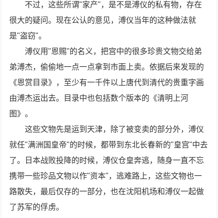
不过，这些所谓"家产"，是不是溥仪的私有物，存在
很大的疑问。现在公认的意见，溥仪当年的这种做法就
是"盗窃"。
溥仪用"恩赐"的名义，把宫中的很多珍贵文物交给弟
弟溥杰，偷偷地一点一点拿到市面上卖。依据后来发现的
《恩赏目录》，至少有一千件以上唐代到清代的贵重字画
由溥杰运出去。目录中也包括数个版本的《清明上河
图》。
这些文物先是运到天津，除了被变卖的部分外，溥仪
就任"满洲国皇帝"的时候，都带到东北长春新的"皇宫"中去
了。日本战败投降的时候，溥仪仓皇奔逃，随身一直不忘
携带一些珍品文物以作"资本"，逃难路上，这些文物也一
路散失，最后仅存的一部分，也在沈阳机场和溥仪一起做
了苏军的俘虏。