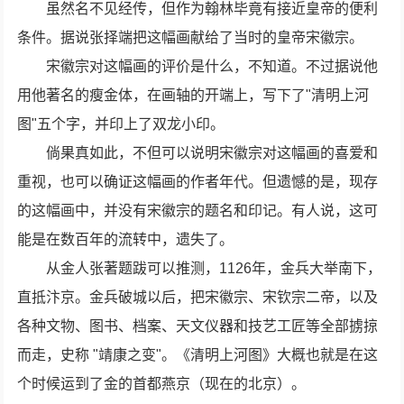
虽然名不见经传，但作为翰林毕竟有接近皇帝的便利
条件。据说张择端把这幅画献给了当时的皇帝宋徽宗。
宋徽宗对这幅画的评价是什么，不知道。不过据说他
用他著名的瘦金体，在画轴的开端上，写下了"清明上河
图"五个字，并印上了双龙小印。
倘果真如此，不但可以说明宋徽宗对这幅画的喜爱和
重视，也可以确证这幅画的作者年代。但遗憾的是，现存
的这幅画中，并没有宋徽宗的题名和印记。有人说，这可
能是在数百年的流转中，遗失了。
从金人张著题跋可以推测，1126年，金兵大举南下，
直抵汴京。金兵破城以后，把宋徽宗、宋钦宗二帝，以及
各种文物、图书、档案、天文仪器和技艺工匠等全部掳掠
而走，史称 "靖康之变"。《清明上河图》大概也就是在这
个时候运到了金的首都燕京（现在的北京）。