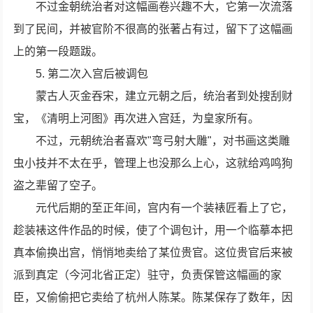
不过金朝统治者对这幅画卷兴趣不大，它第一次流落
到了民间，并被官阶不很高的张著占有过，留下了这幅画
上的第一段题跋。
5. 第二次入宫后被调包
蒙古人灭金吞宋，建立元朝之后，统治者到处搜刮财
宝，《清明上河图》再次进入宫廷，为皇家所有。
不过，元朝统治者喜欢"弯弓射大雕"，对书画这类雕
虫小技并不太在乎，管理上也没那么上心，这就给鸡鸣狗
盗之辈留了空子。
元代后期的至正年间，宫内有一个装裱匠看上了它，
趁装裱这件作品的时候，使了个调包计，用一个临摹本把
真本偷换出宫，悄悄地卖给了某位贵官。这位贵官后来被
派到真定（今河北省正定）驻守，负责保管这幅画的家
臣，又偷偷把它卖给了杭州人陈某。陈某保存了数年，因