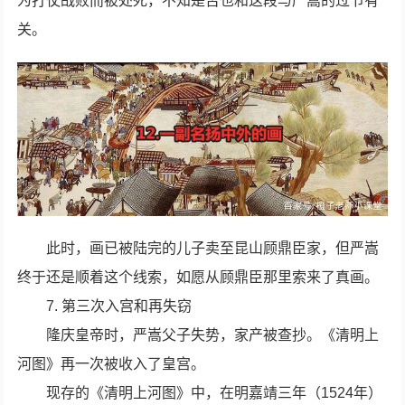
为打仗战败而被处死，不知是否也和这段与严嵩的过节有
关。
此时，画已被陆完的儿子卖至昆山顾鼎臣家，但严嵩
终于还是顺着这个线索，如愿从顾鼎臣那里索来了真画。
7. 第三次入宫和再失窃
隆庆皇帝时，严嵩父子失势，家产被查抄。《清明上
河图》再一次被收入了皇宫。
现存的《清明上河图》中，在明嘉靖三年（1524年）