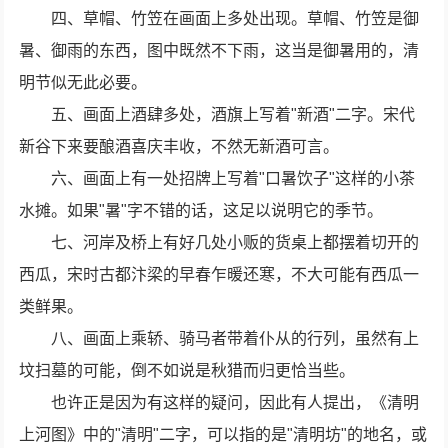
四、草帽、竹笠在画面上多处出现。草帽、竹笠是御
暑、御雨的东西，图中既然不下雨，这当是御暑用的，清
明节似无此必要。
五、画面上酒肆多处，酒旗上写着"新酒"二字。宋代
新谷下来要酿酒喜庆丰收，不然无新酒可言。
六、画面上有一处招牌上写着"口暑饮子"这样的小茶
水摊。如果"暑"字不错的话，这足以说明它的季节。
七、河岸及桥上有好几处小贩的货桌上都摆着切开的
西瓜，宋时古都汴梁的早春乍暖还寒，不大可能有西瓜一
类鲜果。
八、画面上乘轿、骑马者带着仆从的行列，虽然有上
坟扫墓的可能，倒不如说是秋猎而归更恰当些。
也许正是因为有这样的疑问，因此有人提出，《清明
上河图》中的"清明"二字，可以指的是"清明坊"的地名，或