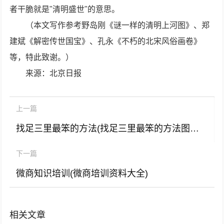
者干脆就是"清明盛世"的意思。
（本文写作参考野岛刚《谜一样的清明上河图》、郑
建斌《解密传世国宝》、孔永《不朽的北宋风俗画卷》
等，特此致谢。）
来源：北京日报
上一篇
找足三里最笨的方法(找足三里最笨的方法图片 最准确)
下一篇
微商知识培训(微商培训资料大全)
相关文章