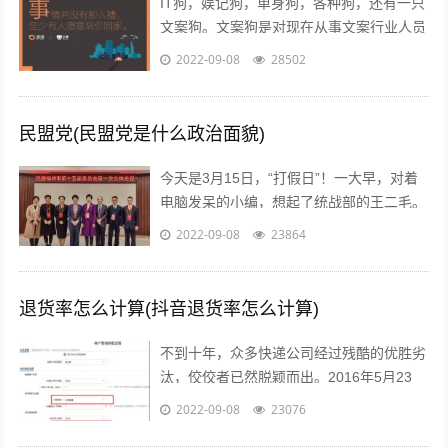
IT狗，娱记狗，单身狗，各种狗，还有一只
文案狗。文案狗是对现在从事文案行业人员
的统称，白天看案例写文案，晚上看稿子改
2022-09-08
28502
文案，每天都在重复着一件事情就是写...
民盟党(民盟党是什么政治面貌)
今天是3月15日，“打假日”！一大早，对着
电脑发呆的小编，想起了统战部的王二毛。
有一天，王二毛吃完饭遛弯遇见隔壁王阿
2022-09-08
23864
姨，王阿姨说：“哟这不是二毛嘛，毕...
退货率怎么计算(抖音退货率怎么计算)
不到十年，众多快递公司经过残酷的优胜劣
汰，佼佼者已然脱颖而出。2016年5月23
日，鼎泰新材（002352.SZ)披露了“重大资
2022-09-08
23076
产重组预案”，宣布将按...