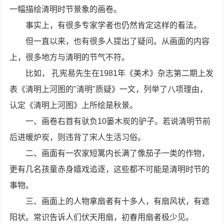
一幅描绘清明时节景象的画卷。
事实上，有很多专家学者也仍然肯定这样的看法。
但一直以来，也有很多人提出了疑问。从画面的内容
上，很多地方与清明的节气不符。
比如， 孔宪易先生在1981年《美术》杂志第二期上发
表《清明上河图的"清明"质疑》一文，列举了八项理由，
认定《清明上河图》上所绘是秋景。
一、画卷右首有驮负10篓木炭的驴子。若说清明节前
后进暖炉炭，则违背了宋人生活习俗。
二、画面有一农家短篱内长满了像茄子一类的作物，
更有几名孩童赤身嬉戏追逐，这些都不可能是清明时节的
事物。
三、画面上的人物拿扇者有十多人，有扇风状，有遮
阳状。常识告诉人们伏天用扇，初春用扇者极少见。