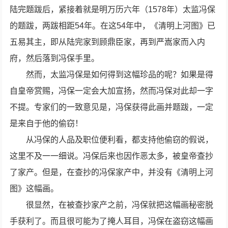
陆完题跋后，紧接着就是明万历六年（1578年）太监冯保
的题跋，两跋相距54年。在这54年中，《清明上河图》已
五易其主，即从陆完家到顾鼎臣家，再到严嵩家而入内
府，然后落到冯保手里。
然而，太监冯保是如何得到这幅珍品的呢？如果是得
自皇帝赏赐，冯保一定会大加宣扬，然而冯保对此却一字
不提。专家们的一致意见是，冯保获得此画并题跋，一定
是来自于他的偷窃！
从冯保的人品及职位便利看，都支持他偷窃的假说，
这里不及一一细说。冯保后来也因作恶太多，被皇帝查抄
了家产。但是，在查抄的冯保家产中，并没有《清明上河
图》这幅画。
很显然，在被查抄家产之前，冯保就把这幅画秘密脱
手获利了。而且很可能为了掩人耳目，冯保在盗窃这幅画