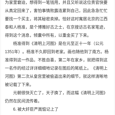
为家里窘迫，想得到一笔钱用，并且又听说这位贵官快要
从真定回来了，害怕事情败露连累到自己，因此急急忙忙
要找一个买主，将其秘密卖掉。恰好这时寓居北京的江西
泰和人杨准，是个博雅好古之士，在京搜访古名家笔迹，
得到这个消息，倾囊中所有，以重金买了下来。
杨准得到《清明上河图》是在元至正十一年（公元
1351年）。杨准不久即回到老家。画也随他到了南方。杨
准得到这一作品，不胜自喜，第二年在家乡，就把得到这
一名作的经过详详细细地记录在图后的尾纸上。《清明上
河图》第二次从皇宫里被偷盗出来的细节，就这样清晰地
被记载了下来。
元朝很快灭亡了，天子换了，而这幅《清明上河图》
仍然在民间流传着。
6. 被大奸臣严嵩惦记上了