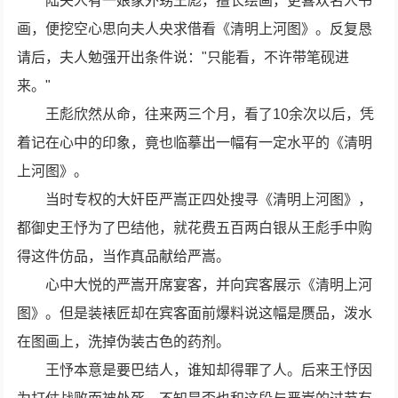
陆夫人有一娘家外甥王彪，擅长绘画，更喜欢名人书
画，便挖空心思向夫人央求借看《清明上河图》。反复恳
请后，夫人勉强开出条件说："只能看，不许带笔砚进
来。"
王彪欣然从命，往来两三个月，看了10余次以后，凭
着记在心中的印象，竟也临摹出一幅有一定水平的《清明
上河图》。
当时专权的大奸臣严嵩正四处搜寻《清明上河图》，
都御史王忬为了巴结他，就花费五百两白银从王彪手中购
得这件仿品，当作真品献给严嵩。
心中大悦的严嵩开席宴客，并向宾客展示《清明上河
图》。但是装裱匠却在宾客面前爆料说这幅是赝品，泼水
在图画上，洗掉伪装古色的药剂。
王忬本意是要巴结人，谁知却得罪了人。后来王忬因