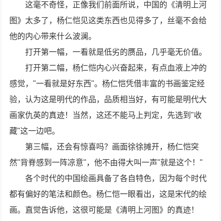
这毫不奇怪，正像我们前面所说，中国的《清明上河
图》太多了，杨仁恺见这类东西也见得多了，丝毫不会给
他的内心带来什么波澜。
打开第一幅，一看就是低劣的赝品，几乎毫无价值。
打开第二幅，杨仁恺内心兴奋起来，有点血液上冲的
感觉，"一看就是好东西"。杨仁恺凭借丰富的书画鉴定经
验，认为这是明代的作品，品质相当好，有可能是明代大
画家仇英的真迹！当然，这还不能马上判定，先选到"收
藏"这一边吧。
第三幅，还会有惊喜吗？画面徐徐摊开，杨仁恺突
然"背脊感到一阵凉意"，他不由得大叫一声"就是这个！"
各个时代的中国绘画具备了各自特色，因为每个时代
都有偏好的笔法和颜色。杨仁恺一眼看出，这是宋代的绘
画。直觉告诉他，这很可能是《清明上河图》的真迹！