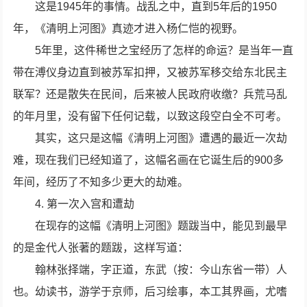
这是1945年的事情。战乱之中，直到5年后的1950
年，《清明上河图》真迹才进入杨仁恺的视野。
5年里，这件稀世之宝经历了怎样的命运？是当年一直
带在溥仪身边直到被苏军扣押，又被苏军移交给东北民主
联军？还是散失在民间，后来被人民政府收缴？兵荒马乱
的年月里，没有留下任何记载，以致这段空白全不可考。
其实，这只是这幅《清明上河图》遭遇的最近一次劫
难，现在我们已经知道了，这幅名画在它诞生后的900多
年间，经历了不知多少更大的劫难。
4. 第一次入宫和遭劫
在现存的这幅《清明上河图》题跋当中，能见到最早
的是金代人张著的题跋，这样写道：
翰林张择端，字正道，东武（按：今山东省一带）人
也。幼读书，游学于京师，后习绘事，本工其界画，尤嗜