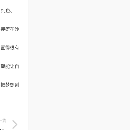
有纯色、
直接瘫在沙
布置得很有
希望能让自
，把梦想刻
一篇