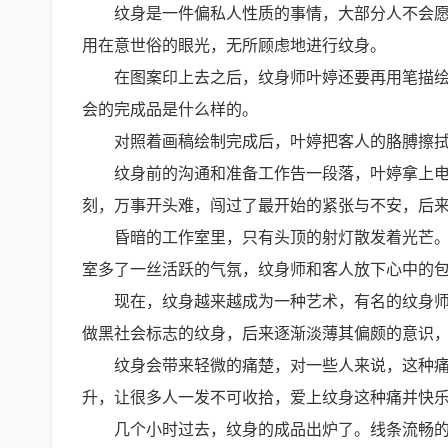
纹身是一件偏私人性质的事情，大部分人不会
用在意世俗的眼光，无所顾虑地进行纹身。
在图案印上去之后，纹身师叶婷还要再用笔描
会的完成品是什么样的。
对照着画稿绘制完成后，叶婷把客人的胳膊擦
纹身前的沟通和准备工作告一段落，叶婷拿上
刻，万事开头难，闯过了最开始的紧张与不安，后
昏暗的工作室里，只有头顶的射灯散发着光芒
室多了一丝活跃的气氛，纹身师和客人放下心中的
现在，纹身越来越成为一种艺术，有名的纹身
做黑社会标志的纹身，后来逐渐淡薄其偏颇的意识
纹身会带来轻微的痛楚，对一些人来说，这种
升，让很多人一发不可收拾，爱上纹身这种痛并快
几个小时过去，纹身的成品出炉了。线条流畅