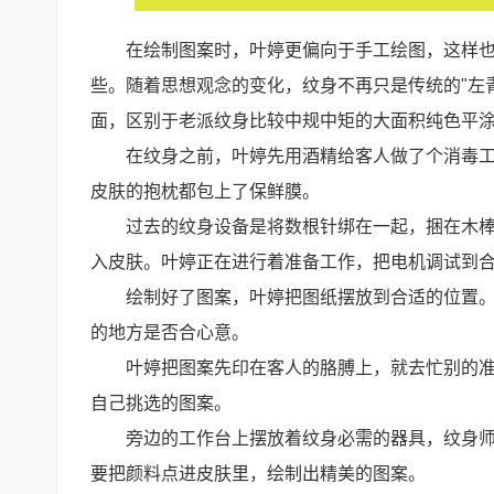
在绘制图案时，叶婷更偏向于手工绘图，这样
些。随着思想观念的变化，纹身不再只是传统的"左
面，区别于老派纹身比较中规中矩的大面积纯色平
在纹身之前，叶婷先用酒精给客人做了个消毒
皮肤的抱枕都包上了保鲜膜。
过去的纹身设备是将数根针绑在一起，捆在木
入皮肤。叶婷正在进行着准备工作，把电机调试到
绘制好了图案，叶婷把图纸摆放到合适的位置
的地方是否合心意。
叶婷把图案先印在客人的胳膊上，就去忙别的
自己挑选的图案。
旁边的工作台上摆放着纹身必需的器具，纹身
要把颜料点进皮肤里，绘制出精美的图案。