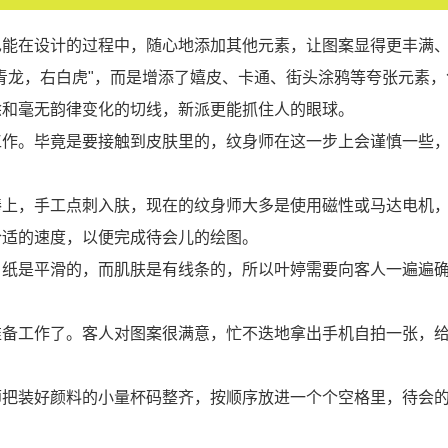
也能在设计的过程中，随心地添加其他元素，让图案显得更丰满
青龙，右白虎"，而是增添了嬉皮、卡通、街头涂鸦等夸张元素，
涂和毫无韵律变化的切线，新派更能抓住人的眼球。
工作。毕竟是要接触到皮肤里的，纹身师在这一步上会谨慎一些
棒上，手工点刺入肤，现在的纹身师大多是使用磁性或马达电机
合适的速度，以便完成待会儿的绘图。
。纸是平滑的，而肌肤是有线条的，所以叶婷需要向客人一遍遍
准备工作了。客人对图案很满意，忙不迭地拿出手机自拍一张，
师把装好颜料的小量杯码整齐，按顺序放进一个个空格里，待会