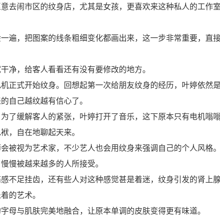
愿意去闹市区的纹身店，尤其是女孩，更喜欢来这种私人的工作
绘一遍，把图案的线条粗细变化都画出来，这一步非常重要，直
拭干净，给客人看看还有没有要修改的地方。
电机正式开始纹身。回想起第一次给朋友纹身的经历，叶婷依然
来的自己越纹越有信心了。
。为了缓解客人的紧张，叶婷打开了音乐，这下原本只有电机嗡
包袱，自在地聊起天来。
师会被视为艺术家，不少艺人也会用纹身来强调自己的个人风格
，慢慢被越来越多的人所接受。
痛感不足挂齿，还有些人对这种感觉甚是着迷，纹身引发的肾上
乐着的艺术。
的字母与肌肤完美地融合，让原本单调的皮肤变得更有味道。