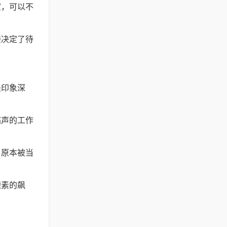
室，可以不
接决定了待
是印象深
嗡声的工作
。原本被当
腺素的飙