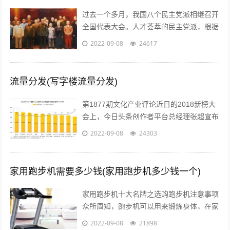
过去一个多月，我国八个民主党派相继召开
全国代表大会。人才荟萃的民主党派，根据
历史传统各有特色、成员界别也各具特点。
2022-09-08
24617
究竟差别在哪儿？...
流量分发(写字楼流量分发)
第1877期文化产业评论近日的2018新榜大
会上，今日头条创作者平台总经理张超宣布
头条号平台将全面升级。升级后，平台将支
2022-09-08
24303
持图文、短视频、短内容、问答、...
家用跑步机需要多少钱(家用跑步机多少钱一个)
家用跑步机十大名牌之选购跑步机注意事项
众所周知，跑步机可以用来锻炼身体，在家
配置跑步机的明星也不少。近日，张继科的
2022-09-08
21898