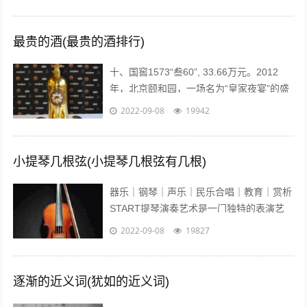
主管教练肖战在微博贴出弟子进行康复训...
最贵的酒(最贵的酒排行)
十、国窖1573“叁60”, 33.66万元。2012
年，北京颐和园，一场名为“皇家夜宴”的盛
宴举行。中国高端奢侈白酒品牌——国窖
2022-09-08
19942
1573在这发布了最...
小提琴几根弦(小提琴几根弦有几根)
器乐｜钢琴｜声乐｜民乐合唱｜教育｜赏析
START提琴演奏艺术是一门独特的表演艺
术，它的音色轻盈悦耳、沁人心脾、它宛如
2022-09-08
19827
优美的歌声在你耳边盈绕。众所周知...
逐渐的近义词(犹如的近义词)