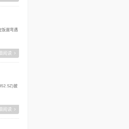
完饭遛弯遇
细阅读
.SZ)披
细阅读