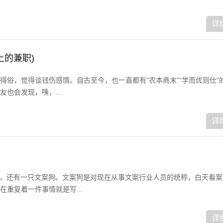
详
上的兼职)
得俗，觉得谈钱伤感情。自古至今，也一直都有“农本商末”“学而优则仕”
也会发现，咦，...
详
狗，还有一只文案狗。文案狗是对现在从事文案行业人员的统称，白天看案
重复着一件事情就是写...
详