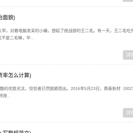
治面貌)
！一大早，对着电脑发呆的小编，想起了统战部的王二毛。有一天，王二毛吃
不是二毛嘛，毕...
详
货率怎么计算)
优胜劣汰，佼佼者已然脱颖而出。2016年5月23日，鼎泰新材（002352
按...
详