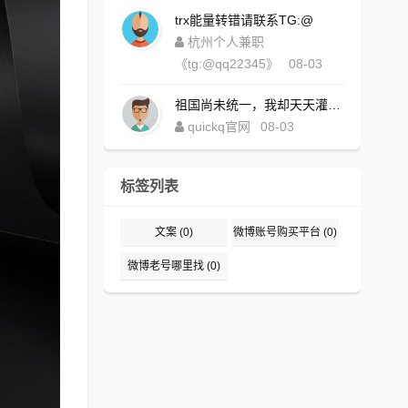
trx能量转错请联系TG:@
杭州个人兼职
《tg:@qq22345》
08-03
祖国尚未统一，我却天天灌水，好内疚！https://www.quickqxi.com/
quickq官网
08-03
标签列表
文案
(0)
微博账号购买平台
(0)
微博老号哪里找
(0)