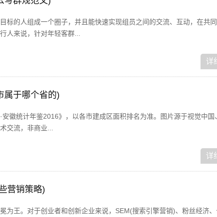
么写群规范文)
目标的人组成一个圈子，并且能快速实现组员之间的交流、互动，在共同
人来说，针对年轻客群...
详
市属于哪个省的)
安徽统计年鉴2016》，以各市建成区面积排名为准。图片源于视觉中国、
交流，非商业...
详
哪些营销策略)
冕为王。对于创业者和创新企业来说，SEM(搜索引擎营销)、粉丝经济、