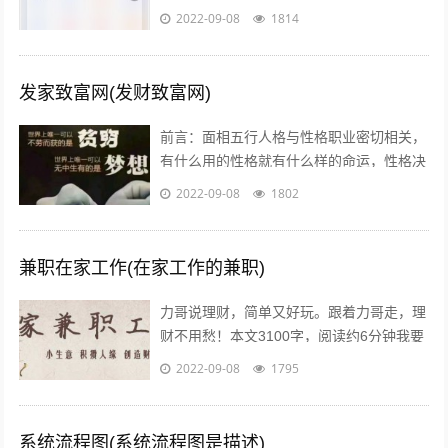
茫，不知道怎么做，或者做到一半发现没有
2022-09-08
1814
效果，无奈之下只好放弃了，我作为一个...
发家致富网(发财致富网)
前言：面相五行人格与性格职业密切相关，
有什么用的性格就有什么样的命运，性格决
定命运。有些人需要白手起家获得财富，有
2022-09-08
1802
些人则有可能会发横财，你会通过什么方...
兼职在家工作(在家工作的兼职)
力哥说理财，简单又好玩。跟着力哥走，理
财不用愁！本文3100字，阅读约6分钟我要
介绍的赚钱工作就是兼职写稿赚稿费。主业
2022-09-08
1795
靠写作发大财是件非常困难的事，只...
系统流程图(系统流程图是描述)