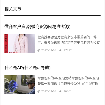
相关文章
微商客户资源(微商货源网精准客源)
微商找客源是对微商来说非常重要的一件
事，很多做微商的就是苦苦支撑着因为没有
客源，微商如何找客源一直是一个不衰的话
2022-09-08
27882
题，下面我们就来讨论下这个话题。一：
定...
什么是AR(什么是ar导航)
增强现实的AR互动营销增强现实的AR互动
营销一款叫做《口袋妖怪GO》的手游在欧
美火了，在还未上线的中国，
2022-09-08
26361
#PokemanGo#这一话题的微博阅读量已
经...