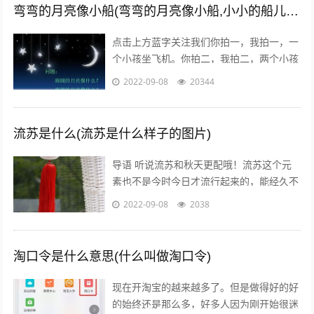
弯弯的月亮像小船(弯弯的月亮像小船,小小的船儿两头尖)
点击上方蓝字关注我们你拍一，我拍一，一
个小孩坐飞机。你拍二，我拍二，两个小孩
丢手绢。你拍三，我拍三，三个小孩来搬
2022-09-08
20344
砖。你拍四，我拍四，四个小孩写大字。
你...
流苏是什么(流苏是什么样子的图片)
导语 听说流苏和秋天更配哦！流苏这个元
素也不是今时今日才流行起来的，能经久不
衰是因为它真的美呆了~踏进9月，秋高气
2022-09-08
2038
爽，随风摇曳的流苏真心是风情万种！宝...
淘口令是什么意思(什么叫做淘口令)
现在开淘宝的越来越多了。但是做得好的好
的始终还是那么多，好多人因为刚开始很迷