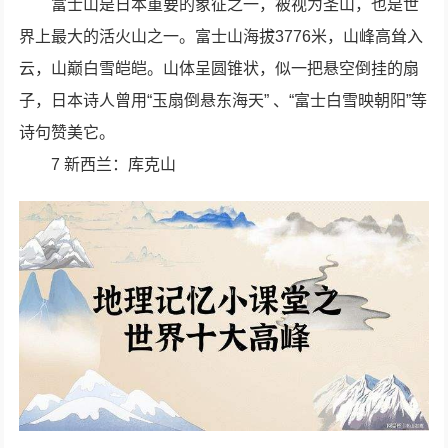
富士山是日本重要的象征之一，被视为圣山，也是世
界上最大的活火山之一。富士山海拔3776米，山峰高耸入
云，山巅白雪皑皑。山体呈圆锥状，似一把悬空倒挂的扇
子，日本诗人曾用“玉扇倒悬东海天” 、“富士白雪映朝阳”等
诗句赞美它。
7 新西兰：库克山