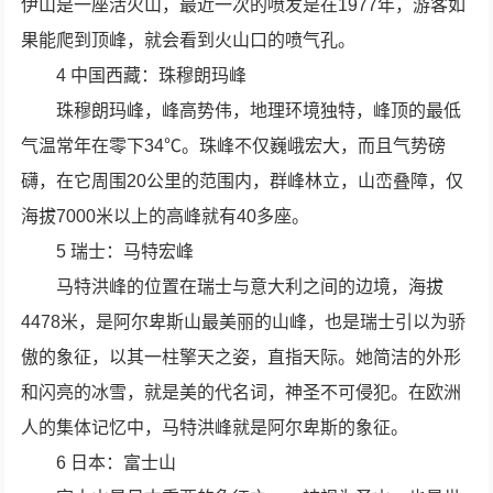
伊山是一座活火山，最近一次的喷发是在1977年，游客如
果能爬到顶峰，就会看到火山口的喷气孔。
4 中国西藏：珠穆朗玛峰
珠穆朗玛峰，峰高势伟，地理环境独特，峰顶的最低
气温常年在零下34℃。珠峰不仅巍峨宏大，而且气势磅
礴，在它周围20公里的范围内，群峰林立，山峦叠障，仅
海拔7000米以上的高峰就有40多座。
5 瑞士：马特宏峰
马特洪峰的位置在瑞士与意大利之间的边境，海拔
4478米，是阿尔卑斯山最美丽的山峰，也是瑞士引以为骄
傲的象征，以其一柱擎天之姿，直指天际。她简洁的外形
和闪亮的冰雪，就是美的代名词，神圣不可侵犯。在欧洲
人的集体记忆中，马特洪峰就是阿尔卑斯的象征。
6 日本：富士山