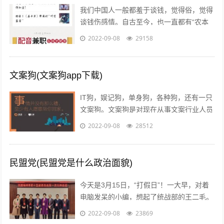
我们中国人一般都羞于谈钱，觉得俗，觉得
谈钱伤感情。自古至今，也一直都有“农本
商末”“学而优则仕”的思想传统。已经开始做
2022-09-08
29158
自媒体创业的朋友也会发现，咦，...
文案狗(文案狗app下载)
IT狗，娱记狗，单身狗，各种狗，还有一只
文案狗。文案狗是对现在从事文案行业人员
的统称，白天看案例写文案，晚上看稿子改
2022-09-08
28512
文案，每天都在重复着一件事情就是写...
民盟党(民盟党是什么政治面貌)
今天是3月15日，“打假日”！一大早，对着
电脑发呆的小编，想起了统战部的王二毛。
有一天，王二毛吃完饭遛弯遇见隔壁王阿
2022-09-08
23869
姨，王阿姨说：“哟这不是二毛嘛，毕...