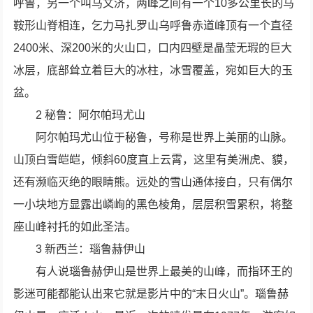
呼鲁，另一个叫马文济，两峰之间有一个10多公里长的马
鞍形山脊相连，乞力马扎罗山乌呼鲁赤道峰顶有一个直径
2400米、深200米的火山口，口内四壁是晶莹无瑕的巨大
冰层，底部耸立着巨大的冰柱，冰雪覆盖，宛如巨大的玉
盆。
2 秘鲁：阿尔帕玛尤山
阿尔帕玛尤山位于秘鲁，号称是世界上美丽的山脉。
山顶白雪皑皑，倾斜60度直上云霄，这里有美洲虎、貘，
还有濒临灭绝的眼睛熊。远处的雪山通体接白，只有偶尔
一小块地方显露出嶙峋的黑色棱角，层层积雪累积，将整
座山峰衬托的如此圣洁。
3 新西兰：瑙鲁赫伊山
有人说瑙鲁赫伊山是世界上最美的山峰，而指环王的
影迷可能都能认出来它就是影片中的“末日火山”。瑙鲁赫