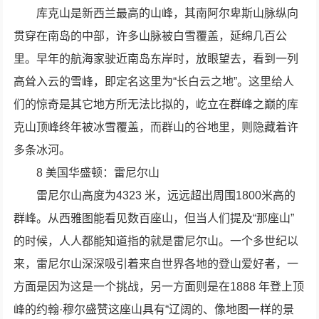
库克山是新西兰最高的山峰，其南阿尔卑斯山脉纵向
贯穿在南岛的中部，许多山脉被白雪覆盖，延绵几百公
里。早年的航海家驶近南岛东岸时，放眼望去，看到一列
高耸入云的雪峰，即定名这里为“长白云之地”。这里给人
们的惊奇是其它地方所无法比拟的，屹立在群峰之巅的库
克山顶峰终年被冰雪覆盖，而群山的谷地里，则隐藏着许
多条冰河。
8 美国华盛顿：雷尼尔山
雷尼尔山高度为4323 米，远远超出周围1800米高的
群峰。从西雅图能看见数百座山，但当人们提及“那座山”
的时候，人人都能知道指的就是雷尼尔山。一个多世纪以
来，雷尼尔山深深吸引着来自世界各地的登山爱好者，一
方面是因为这是一个挑战，另一方面则是在1888 年登上顶
峰的约翰·穆尔盛赞这座山具有“辽阔的、像地图一样的景