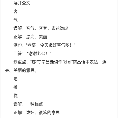
展开全文
客
气
误解：客气、客套，表达谦虚
正解：漂亮、美丽
例句：“老婆，今天嫩好客气哟！”
回答： “谢谢老公！”
划重点：“客气”南昌话读作“ki qi”南昌话中表达：漂
亮、美丽的意思。
噶
撒
糕
误解：一种糕点
正解：泼妇、很笨的意思