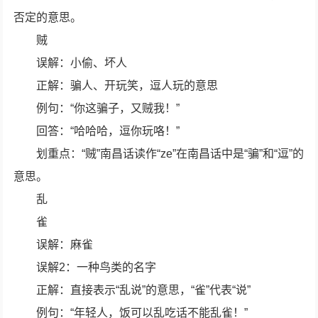
否定的意思。
贼
误解：小偷、坏人
正解：骗人、开玩笑，逗人玩的意思
例句：“你这骗子，又贼我！”
回答：“哈哈哈，逗你玩咯！”
划重点：“贼”南昌话读作“ze”在南昌话中是“骗”和“逗”的
意思。
乱
雀
误解：麻雀
误解2：一种鸟类的名字
正解：直接表示“乱说”的意思，“雀”代表“说”
例句：“年轻人，饭可以乱吃话不能乱雀！”