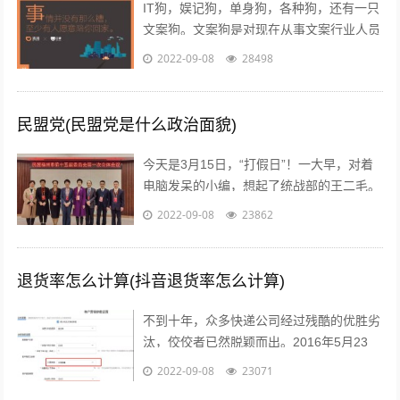
IT狗，娱记狗，单身狗，各种狗，还有一只
文案狗。文案狗是对现在从事文案行业人员
的统称，白天看案例写文案，晚上看稿子改
2022-09-08
28498
文案，每天都在重复着一件事情就是写...
民盟党(民盟党是什么政治面貌)
今天是3月15日，“打假日”！一大早，对着
电脑发呆的小编，想起了统战部的王二毛。
有一天，王二毛吃完饭遛弯遇见隔壁王阿
2022-09-08
23862
姨，王阿姨说：“哟这不是二毛嘛，毕...
退货率怎么计算(抖音退货率怎么计算)
不到十年，众多快递公司经过残酷的优胜劣
汰，佼佼者已然脱颖而出。2016年5月23
日，鼎泰新材（002352.SZ)披露了“重大资
2022-09-08
23071
产重组预案”，宣布将按...