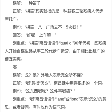
误解：一种笛子
正解：“拐笛”其实就指的是一种载客三轮残疾人代步
摩托车。
例句：“拐笛！八一广场去不！5块钱！”
回答： “好喔！上车嘛！”
划重点：“拐笛”南昌话读作“guai di”90年代初一些残疾
人开始自谋生路从事三轮代步车运营，由于相比出租车的
便宜实惠。
啷
误解：龙？浪？外地人表示完全听不懂？
正解：“啷”意指“怎么”，南昌话中用得很多的一个词。
例句：“这东西啷吃？这件事啷搞？”
划重点：“啷”南昌话读作“lang”或“long”表示“怎么”的意
思，或者疑问。有时也作为语气词。