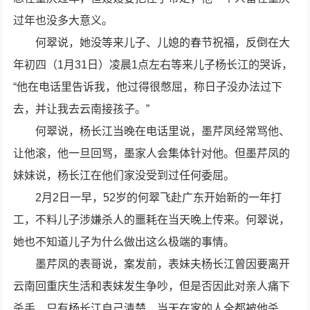
过年也没多大意义。
何翠说，她没等来儿子、儿媳的春节祝福，反倒在大
年初四（1月31日）凌晨1点左右等来儿子杨长江的哭诉，
“他在电话里告诉我，他过得很憋屈，称日子没办法过下
去，并让我去云南接孩子。”
何翠说，杨长江当晚在电话里说，墨芹凤经常骂他、
让他滚，他一旦回骂，墨家人会集体针对他。但墨芹凤的
妹妹说，杨长江在他们家没受到过任何委屈。
2月2日一早，52岁的何翠飞赴广东开始新的一年打
工，不料儿子涉嫌杀人的噩耗在当天晚上传来。何翠说，
她也不知道儿子为什么做出这么极端的事情。
墨芹凤的表哥说，案发前，表妹夫杨长江曾因要离开
云南回重庆生活和表妹发生争吵，但是否因此对亲人痛下
杀手，只有杨长江自己清楚，当天在家的人全都被他杀