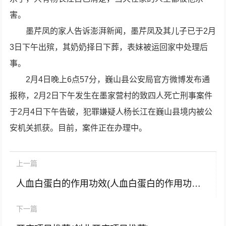
害。
墨芹凤的家人告诉澎湃新闻，墨芹凤及其儿子已于2月
3日下午出殡，其奶奶择日下葬，表妹被运回家中处理后
事。
2月4日晚上6点57分，巍山县公安局官方微博发布通
报称，2月2日下午发生在墨家营村的致四人死亡刑事案件
于2月4日下午告破，犯罪嫌疑人杨长江在巍山县境内被公
安机关抓获。目前，案件正在办理中。
上一篇
人血白蛋白的作用功效(人血白蛋白的作用功效与禁忌)
下一篇