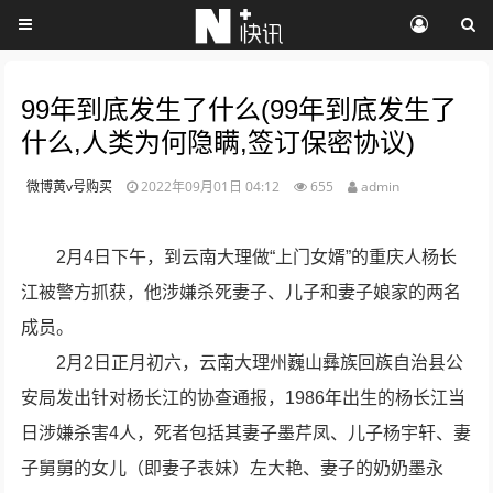
99年到底发生了什么(99年到底发生了
什么,人类为何隐瞒,签订保密协议)
微博黄v号购买
2022年09月01日 04:12
655
admin
2月4日下午，到云南大理做“上门女婿”的重庆人杨长
江被警方抓获，他涉嫌杀死妻子、儿子和妻子娘家的两名
成员。
2月2日正月初六，云南大理州巍山彝族回族自治县公
安局发出针对杨长江的协查通报，1986年出生的杨长江当
日涉嫌杀害4人，死者包括其妻子墨芹凤、儿子杨宇轩、妻
子舅舅的女儿（即妻子表妹）左大艳、妻子的奶奶墨永