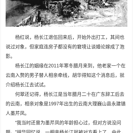
杨红说，杨长江退伍回来后，开始外出打工，其间也
说过对象，但家庭连房子都没有的窘境让谈婚论嫁成了泡
影。
杨长江的姻缘在2011年寒冬腊月来到，他老家一个在
云南入赘的男子替人相亲牵线，胡华得知这个消息后，就
介绍杨长江去试试。
何翠还记得，杨长江是当年腊月二十在广东辞工后去
的云南，相亲对象是1997年出生的云南大理巍山县永建镇
人墨芹凤。
“我当时还曾为墨芹凤的年龄担心过，但对方说没问
题。”胡华回忆说，一相亲杨长江就被对方看上了，由此，