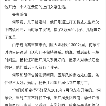
他开始一个人在云南的上门女婿生活。
夫妻感情
何翠说，儿子结婚时，他们刚通过打工将丈夫生病欠
下的债还完，当时家中没钱，借了3万元给儿子、儿媳置办
了家具。
由于巍山离重庆市合川区大垭村近1300公里，何翠平
时也只是通过电话和儿子保持联系。她说，婚后最初一段
时间里，杨长江和墨芹凤关系挺好的，墨家人对杨长江也
很好，他们婚后不久就有了孩子。
何翠和胡华告诉澎湃新闻，墨芹凤的家地处山区，条
件也不太好。婚后，杨长江和墨芹凤也到广东打工。
“他们关系变得不好是从2016年7月份左右开始的。”何
翠说，当时广东不好找工作，墨芹凤要回云南，杨长江送
墨芹凤回云南后，又返回广东学驾照，后来在墨芹凤催促