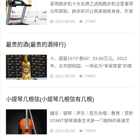
家用跑步机十大名牌之选购跑步机注意事项
众所周知，跑步机可以用来锻炼身体，在家
配置跑步机的明星也不少。近日，张继科的
2022-09-08
21947
主管教练肖战在微博贴出弟子进行康复训...
最贵的酒(最贵的酒排行)
十、国窖1573“叁60”, 33.66万元。2012
年，北京颐和园，一场名为“皇家夜宴”的盛
宴举行。中国高端奢侈白酒品牌——国窖
2022-09-08
19965
1573在这发布了最...
小提琴几根弦(小提琴几根弦有几根)
器乐｜钢琴｜声乐｜民乐合唱｜教育｜赏析
START提琴演奏艺术是一门独特的表演艺
术，它的音色轻盈悦耳、沁人心脾、它宛如
2022-09-08
19859
优美的歌声在你耳边盈绕。众所周知...