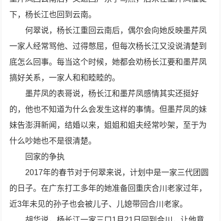
下，杨长江也回到云南。
何翠说，杨长江重回云南后，偶尔会向她反映墨芹凤
一家人经常骂他、过得憋屈，但每次杨长江又没说清楚到
底怎么回事。每当这个时候，她都会劝杨长江要和墨芹凤
搞好关系，一家人和和睦睦的。
墨芹凤的表哥说，杨长江和墨芹凤感情其实还挺好
的，他也不知道为什么会发生这样的事情。但墨芹凤的妹
妹告澎湃新闻，结婚以来，姐姐和姐夫经常吵架，至于为
什么吵她也不是很清楚。
回家的争执
2017年的春节对于何翠来说，计划中是一家三代团圆
的日子。在广东打工多年的她准备回重庆合川老家过年，
近3年未见的孙子也会被儿子、儿媳带回合川老家。
胡华说，杨长江一家三口1月21日回到合川，让他意