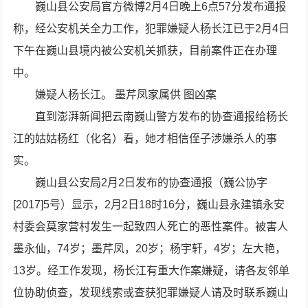
巍山县公安局官方微博2月4日晚上6点57分发布通报
称，经公安机关全力工作，犯罪嫌疑人杨长江已于2月4日
下午在巍山县境内被公安机关抓获，目前案件正在办理
中。
嫌疑人杨长江。 墨芹凤家属供 图凶案
直到澎湃新闻把云南巍山警方发布的协查通报给杨长
江的姑姑杨红（化名）看，她才相信侄子涉嫌杀人的事
实。
巍山县公安局2月2日发布的协查通报（巍公协字
[2017]5号）显示，2月2日18时16分，巍山县永建镇永安
村委会莫家营村发生一起致四人死亡的恶性案件。被害人
墨永仙，74岁；墨芹凤，20岁；杨宇轩，4岁；左大艳，
13岁。经工作发现，杨长江有重大作案嫌疑，请各友邻单
位协助侦查，发现线索或查获犯罪嫌疑人请及时联系巍山