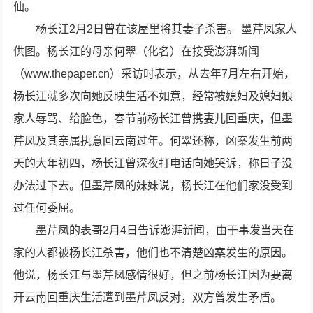
仙。
杨长江2月2日曾在该屋里将其妻子杀害。 墨芹凤家人
供图。杨长江的母亲何翠（化名）在接受澎湃新闻
（www.thepaper.cn）采访时表示，从去年7月左右开始，
杨长江就多次向她反映生活不如意，经常被媳妇及媳妇娘
家人辱骂、给脸色，春节前杨长江曾携妻儿回重庆，但墨
芹凤及其亲属执意回云南过年。何翠还称，凶案发生前两
天的大年初四，杨长江曾深夜打电话向她哭诉，称日子没
办法过下去。但墨芹凤的妹妹说，杨长江在他们家没受到
过任何委屈。
墨芹凤的表哥2月4日告诉澎湃新闻，由于事发当天在
家的人都被杨长江杀害，他们也不清楚凶案发生的原因。
他说，杨长江与墨芹凤感情很好，但之前杨长江因为要离
开云南回重庆生活遭到墨芹凤反对，双方曾发生矛盾。