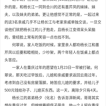
外的是，和杨长江一同到合川的还有墨芹凤的妹妹、妹
夫，以及妹夫的弟弟。更让他感觉不正常的是，一起过来
的这3名亲戚几乎不让杨长江与老家亲戚单独交谈，一旦交
谈他们就把杨长江的儿子抱走，且杨长江变得呆头呆脑
的，曾经脸上常有的笑容一点也找不到。
何翠说，家人吃饭的时候，家里亲人都劝杨长江和墨
芹凤以后要和睦相处，少吵架，两个年轻人在饭桌上都点
头答应。
一家人在重庆过年的愿望在1月23日一早被打破。何
翠说，那天吃过早饭后，儿媳和亲戚要求返回云南过年，
考虑到自己没有房屋落脚，她答应儿媳的要求，并给儿子
500元钱给孙子、儿媳买东西。这一天，离除夕只有4天。
杨长江的弟弟杨夕（化名）告诉澎湃新闻，哥哥其实
想在重庆过年，但嫂嫂要把侄子带走，他一个人留在重庆