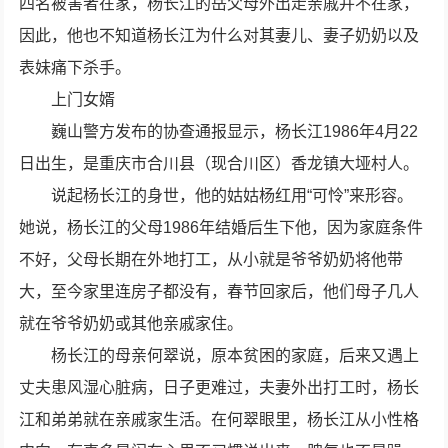
四名被害者在家，杨长江的岳父母外出走亲戚并不在家，
因此，他也不知道杨长江为什么对其妻儿、妻子奶奶以及
表妹痛下杀手。
上门女婿
巍山警方发布的协查通报显示，杨长江1986年4月22
日出生，是重庆市合川县（现合川区）香龙镇大垭村人。
说起杨长江的身世，他的姑姑杨红用“可怜”来形容。
她说，杨长江的父母1986年结婚后生下他，因为家庭条件
不好，父母长期在外地打工，从小就是爷爷奶奶将他带
大，至今家里连房子都没有，春节回家后，他们母子几人
就在爷爷奶奶或其他亲戚家住。
杨长江的母亲何翠说，原本贫困的家庭，后来又遇上
丈夫患风湿心脏病，日子更难过，夫妻外出打工时，杨长
江和弟弟就在亲戚家生活。在何翠眼里，杨长江从小性格