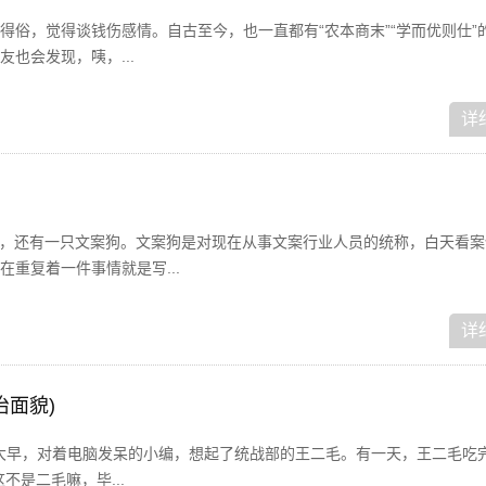
得俗，觉得谈钱伤感情。自古至今，也一直都有“农本商末”“学而优则仕”
也会发现，咦，...
详
狗，还有一只文案狗。文案狗是对现在从事文案行业人员的统称，白天看案
重复着一件事情就是写...
详
治面貌)
！一大早，对着电脑发呆的小编，想起了统战部的王二毛。有一天，王二毛吃
不是二毛嘛，毕...