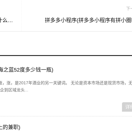
下
阅历是什么意思(没有经历哪来的阅历是什么意思)
拼多多小程序(拼多多小程序有拼小圈
海之蓝52度多少钱一瓶)
，涨，涨，是2017年酒业的另一关键词。 无论是资本市场还是现货市场，
到区域龙头...
详
上的兼职)