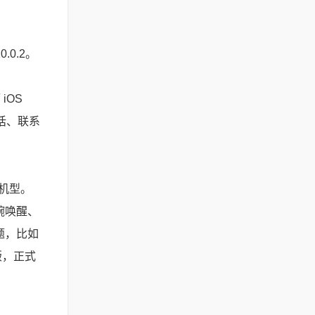
.0.2。
iOS
话、联系
e 机型。
抬腕唤醒、
问题，比如
版，正式