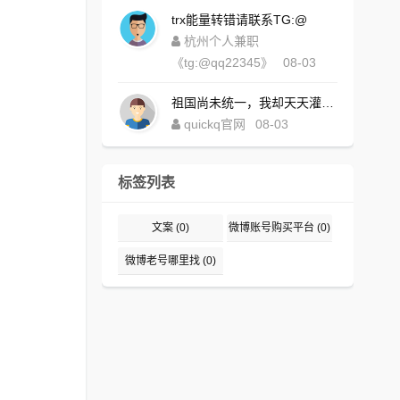
trx能量转错请联系TG:@
杭州个人兼职
《tg:@qq22345》
08-03
祖国尚未统一，我却天天灌水，好内疚！https://www.quickqxi.com/
quickq官网
08-03
标签列表
文案
(0)
微博账号购买平台
(0)
微博老号哪里找
(0)