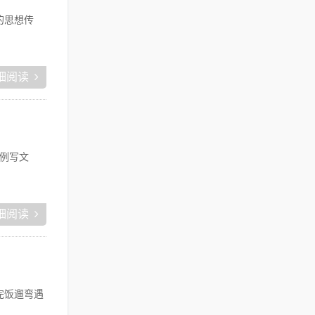
的思想传
细阅读
例写文
细阅读
完饭遛弯遇