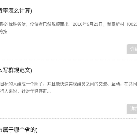
货率怎么计算)
优胜劣汰，佼佼者已然脱颖而出。2016年5月23日，鼎泰新材（002352
按...
详
么写群规范文)
目标的人组成一个圈子，并且能快速实现组员之间的交流、互动，在共同
人来说，针对年轻客群...
详
市属于哪个省的)