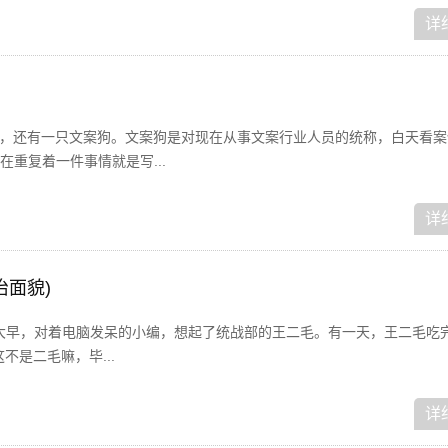
详
狗，还有一只文案狗。文案狗是对现在从事文案行业人员的统称，白天看案
重复着一件事情就是写...
详
治面貌)
！一大早，对着电脑发呆的小编，想起了统战部的王二毛。有一天，王二毛吃
不是二毛嘛，毕...
详