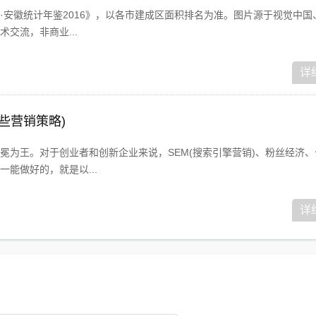
安徽统计年鉴2016》，以各市建成区面积排名为准。图片源于视觉中国、
交流，非商业...
详
哪些营销策略)
冕为王。对于创业者和创新企业来说，SEM(搜索引擎营销)、粉丝经济、
能做好的，就是以...
详