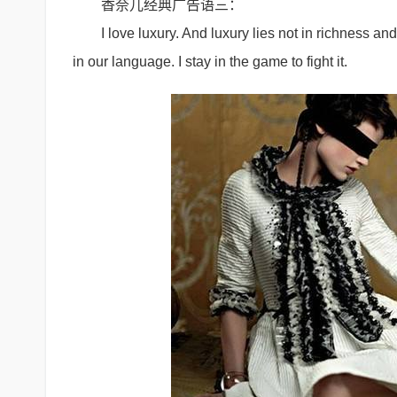
香奈儿经典广告语三：
I love luxury. And luxury lies not in richness an
in our language. I stay in the game to fight it.