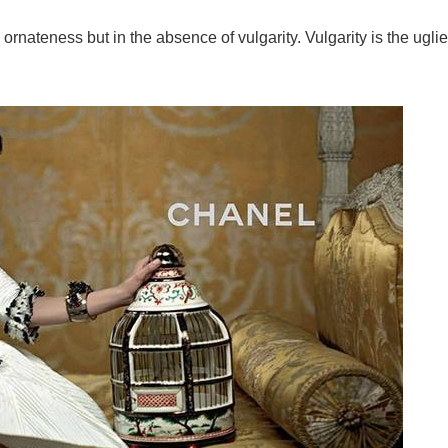
d ornateness but in the absence of vulgarity. Vulgarity is the ugli