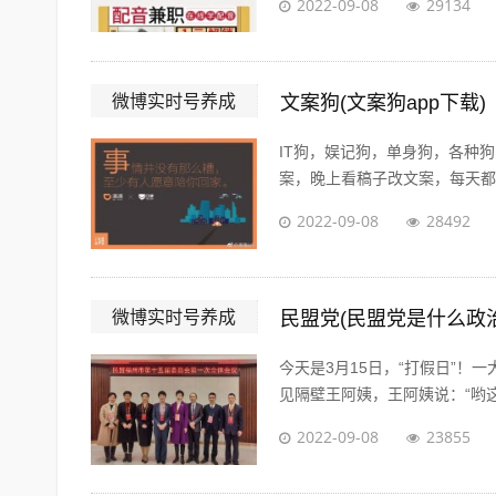
2022-09-08
29134
微博实时号养成
文案狗(文案狗app下载)
IT狗，娱记狗，单身狗，各种
案，晚上看稿子改文案，每天都在
2022-09-08
28492
微博实时号养成
民盟党(民盟党是什么政
今天是3月15日，“打假日”
见隔壁王阿姨，王阿姨说：“哟这
2022-09-08
23855