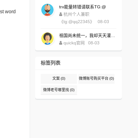
trx能量转错请联系TG:@
est word
杭州个人兼职
《tg:@qq22345》
08-03
祖国尚未统一，我却天天灌水，好内疚！https://www.quickqxi.com/
quickq官网
08-03
标签列表
文案
(0)
微博账号购买平台
(0)
微博老号哪里找
(0)