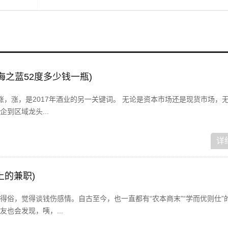
海之蓝52度多少钱一瓶)
，涨，涨，是2017年酒业的另一关键词。 无论是资本市场还是现货市场，
到区域龙头...
详
上的兼职)
得俗，觉得谈钱伤感情。自古至今，也一直都有“农本商末”“学而优则仕”
也会发现，咦，...