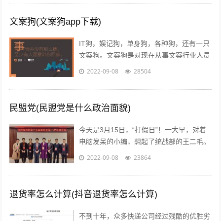
文案狗(文案狗app下载)
IT狗，娱记狗，单身狗，各种狗，还有一只
文案狗。文案狗是对现在从事文案行业人员
的统称，白天看案例写文案，晚上看稿子改
2022-09-08
28504
文案，每天都在重复着一件事情就是写...
民盟党(民盟党是什么政治面貌)
今天是3月15日，“打假日”！一大早，对着
电脑发呆的小编，想起了统战部的王二毛。
有一天，王二毛吃完饭遛弯遇见隔壁王阿
2022-09-08
23864
姨，王阿姨说：“哟这不是二毛嘛，毕...
退货率怎么计算(抖音退货率怎么计算)
不到十年，众多快递公司经过残酷的优胜劣