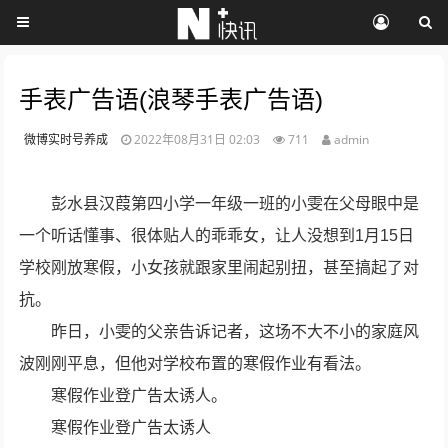
手表广告语(浪琴手表广告语)
微博实时号养成
2022年08月31日 02:03
711
admin
彭水县汉葭第四小学一年级一班的小雯在父母眼中是
一个听话懂事、很体贴人的乖乖女，让人没想到1月15日
学校刚放寒假，小女孩就跟家里闹起别扭，甚至搞起了对
抗。
昨日，小雯的父亲告诉记者，这场不大不小的家庭风
波刚刚平息，但他对学校布置的寒假作业有看法。
寒假作业登广告太诱人。
寒假作业登广告太诱人