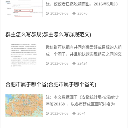
汰，佼佼者已然脱颖而出。2016年5月23
日，鼎泰新材（002352.SZ)披露了“重大资
2022-09-08
23076
产重组预案”，宣布将按...
群主怎么写群规(群主怎么写群规范文)
微信群可以把有共同兴趣爱好或目标的人组
成一个圈子，并且能快速实现组员之间的交
流、互动，在共同分享的前提下很容易形成
2022-09-08
22424
合作。而对于银行人来说，针对年轻客群...
合肥市属于哪个省(合肥市属于哪个省的)
注：本文数据源于《安徽统计局·安徽统计
年鉴2016》，以各市建成区面积排名为
准。图片源于视觉中国、zol，感谢视觉中
2022-09-08
2074
国所有原创摄影！（学术交流，非商业...