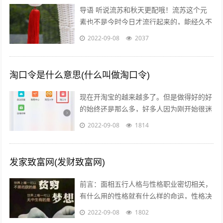
导语 听说流苏和秋天更配哦！流苏这个元
素也不是今时今日才流行起来的，能经久不
衰是因为它真的美呆了~踏进9月，秋高气
2022-09-08
2037
爽，随风摇曳的流苏真心是风情万种！宝...
淘口令是什么意思(什么叫做淘口令)
现在开淘宝的越来越多了。但是做得好的好
的始终还是那么多，好多人因为刚开始很迷
茫，不知道怎么做，或者做到一半发现没有
2022-09-08
1814
效果，无奈之下只好放弃了，我作为一个...
发家致富网(发财致富网)
前言：面相五行人格与性格职业密切相关，
有什么用的性格就有什么样的命运，性格决
定命运。有些人需要白手起家获得财富，有
2022-09-08
1802
些人则有可能会发横财，你会通过什么方...