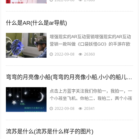
题，下面我们就来讨论下这个话题。一：
定...
什么是AR(什么是ar导航)
增强现实的AR互动营销增强现实的AR互动
营销一款叫做《口袋妖怪GO》的手游在欧
美火了，在还未上线的中国，
2022-09-08
26360
#PokemanGo#这一话题的微博阅读量已
经...
弯弯的月亮像小船(弯弯的月亮像小船,小小的船儿两头尖)
点击上方蓝字关注我们你拍一，我拍一，一
个小孩坐飞机。你拍二，我拍二，两个小孩
丢手绢。你拍三，我拍三，三个小孩来搬
2022-09-08
20341
砖。你拍四，我拍四，四个小孩写大字。
你...
流苏是什么(流苏是什么样子的图片)