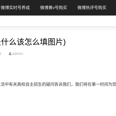
微博实时号养成
微博黄v号购买
微博热评号购买
是什么该怎么填图片)
5
admin
生活中有关高校自主招生的疑问告诉我们，我们将在第一时间为