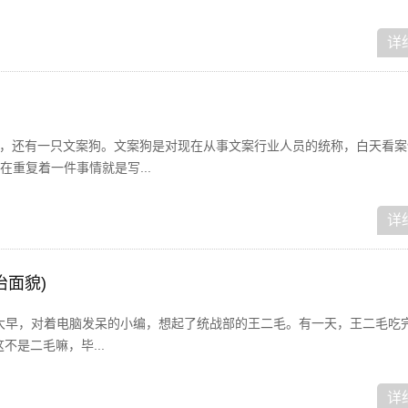
详
狗，还有一只文案狗。文案狗是对现在从事文案行业人员的统称，白天看案
重复着一件事情就是写...
详
治面貌)
！一大早，对着电脑发呆的小编，想起了统战部的王二毛。有一天，王二毛吃
不是二毛嘛，毕...
详