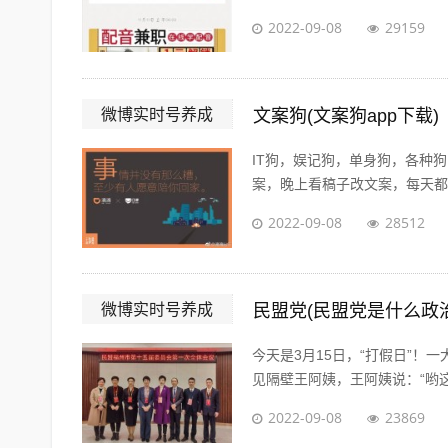
2022-09-08
29159
微博实时号养成
文案狗(文案狗app下载)
IT狗，娱记狗，单身狗，各种
案，晚上看稿子改文案，每天都在
2022-09-08
28512
微博实时号养成
民盟党(民盟党是什么政
今天是3月15日，“打假日”
见隔壁王阿姨，王阿姨说：“哟这
2022-09-08
23869