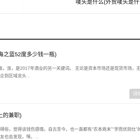
唛头是什么(外贸唛头是什
海之蓝52度多少钱一瓶)
，涨，涨，是2017年酒业的另一关键词。 无论是资本市场还是现货市场，
到区域龙头...
详
上的兼职)
得俗，觉得谈钱伤感情。自古至今，也一直都有“农本商末”“学而优则仕”
也会发现，咦，...