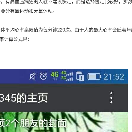
好，有高血压病史的人就不建议快走，而是选择慢走比较好，步
动要分有氧运动和无氧运动。
体平均心率高限值为每分钟220次。由于人的最大心率会随着年
心率计算公式是：