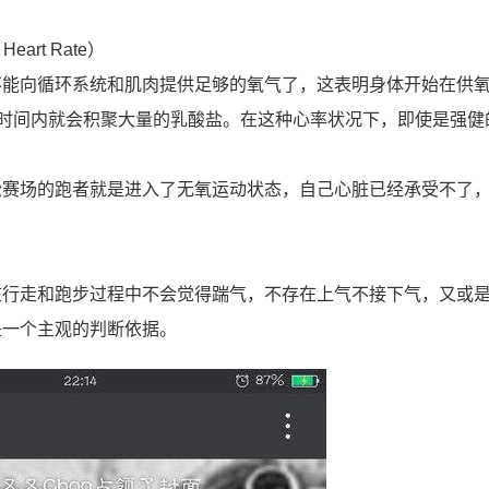
Heart Rate）
不能向循环系统和肌肉提供足够的氧气了，这表明身体开始在供
短时间内就会积聚大量的乳酸盐。在这种心率状况下，即使是强健
松赛场的跑者就是进入了无氧运动状态，自己心脏已经承受不了
在行走和跑步过程中不会觉得踹气，不存在上气不接下气，又或
是一个主观的判断依据。