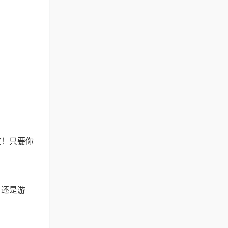
效！只要你
，还是游