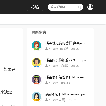
投稿
最新留言
楼主就是我的榜样哦https://www.quickqxi.com/
quickq加速器
08-03
楼主的头像能辟邪啊！https://www.quickqxi.com/
quickq电脑版
08-03
里。如果是
楼主很有经验啊！https://www.quickqxi.com/
quickq
08-03
况来决定
感觉不错！https://www.quickqxi.com/
quickq官网
08-03