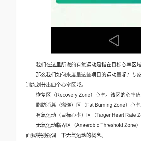
我们在这里所说的有氧运动是指在目标心率区
那么我们如何来度量这些项目的运动量呢？专
训练划分出四个心率区域。
恢复区（Recovery Zone）心率。该区的心
脂肪消耗（燃烧）区（Fat Burning Zone
有氧运动（目标心率）区（Targer Heart Ra
无氧运动临界区（Anaerobic Threshol
面我特别强调一下无氧运动的概念。