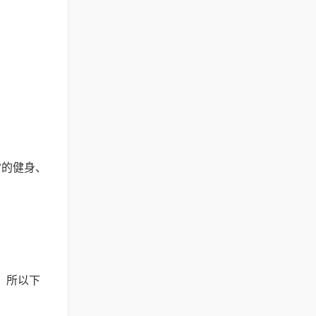
常的健身、
动，所以下