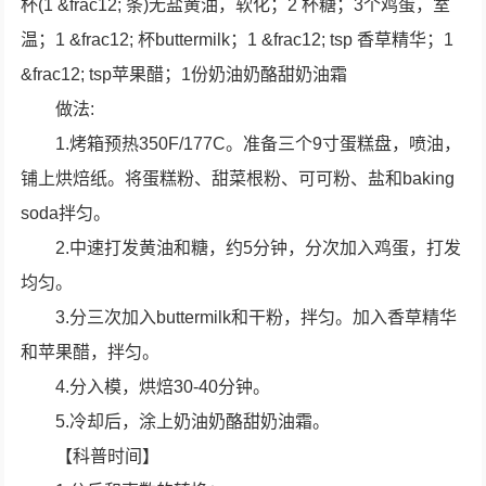
杯(1 &frac12; 条)无盐黄油，软化；2 杯糖；3个鸡蛋，室
温；1 &frac12; 杯buttermilk；1 &frac12; tsp 香草精华；1
&frac12; tsp苹果醋；1份奶油奶酪甜奶油霜
做法:
1.烤箱预热350F/177C。准备三个9寸蛋糕盘，喷油，
铺上烘焙纸。将蛋糕粉、甜菜根粉、可可粉、盐和baking
soda拌匀。
2.中速打发黄油和糖，约5分钟，分次加入鸡蛋，打发
均匀。
3.分三次加入buttermilk和干粉，拌匀。加入香草精华
和苹果醋，拌匀。
4.分入模，烘焙30-40分钟。
5.冷却后，涂上奶油奶酪甜奶油霜。
【科普时间】