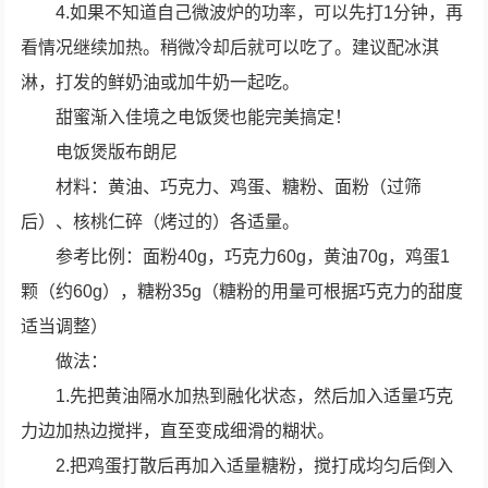
4.如果不知道自己微波炉的功率，可以先打1分钟，再
看情况继续加热。稍微冷却后就可以吃了。建议配冰淇
淋，打发的鲜奶油或加牛奶一起吃。
甜蜜渐入佳境之电饭煲也能完美搞定！
电饭煲版布朗尼
材料：黄油、巧克力、鸡蛋、糖粉、面粉（过筛
后）、核桃仁碎（烤过的）各适量。
参考比例：面粉40g，巧克力60g，黄油70g，鸡蛋1
颗（约60g），糖粉35g（糖粉的用量可根据巧克力的甜度
适当调整）
做法：
1.先把黄油隔水加热到融化状态，然后加入适量巧克
力边加热边搅拌，直至变成细滑的糊状。
2.把鸡蛋打散后再加入适量糖粉，搅打成均匀后倒入