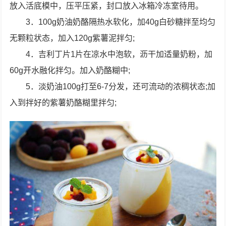
放入活底模中，压平压紧，封口放入冰箱冷冻室待用。
3．100g奶油奶酪隔热水软化，加40g白砂糖拌至均匀
无颗粒状态，加入120g紫薯泥拌匀;
4．吉利丁片1片在凉水中泡软，沥干加适量奶粉，加
60g开水融化拌匀。加入奶酪糊中;
5．淡奶油100g打至6-7分发，还可流动的浓稠状态;加
入到拌好的紫薯奶酪糊里拌匀;