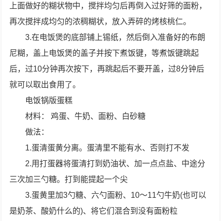
上面做好的糊状物中，搅拌均匀后再倒入过好筛的面粉，
再次搅拌成均匀的浓稠糊状，放入弄碎的烤核桃仁。
3.在电饭煲的底部铺上锡纸，然后倒入准备好的布朗
尼糊，盖上电饭煲的盖子并按下煮饭键，等煮饭键跳起
后，过10分钟再次按下，再跳起后不要开盖，过8分钟后
就可以取出食用了。
电饭锅版蛋糕
材料： 鸡蛋、牛奶、面粉、白砂糖
做法：
1.蛋清蛋黄分离。蛋清里不能有水、否则打不发
2.用打蛋器将蛋清打到奶油状、加一点点盐、中途分
三次加三勺糖。打到能提起一个尖
3.蛋黄里加3勺糖、六勺面粉、10～11勺牛奶(也可以
是奶茶、酸奶什么的)、将它们混合到没有面粉粒