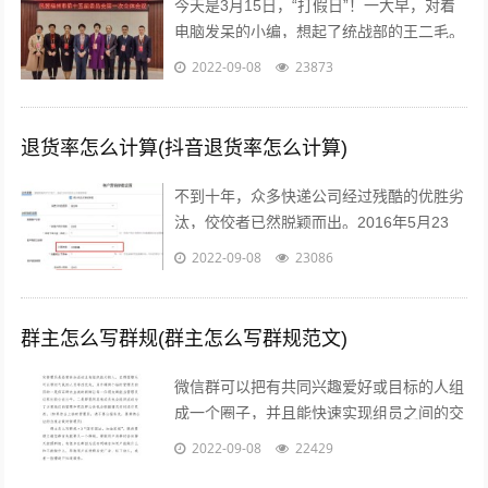
今天是3月15日，“打假日”！一大早，对着
电脑发呆的小编，想起了统战部的王二毛。
有一天，王二毛吃完饭遛弯遇见隔壁王阿
2022-09-08
23873
姨，王阿姨说：“哟这不是二毛嘛，毕...
退货率怎么计算(抖音退货率怎么计算)
不到十年，众多快递公司经过残酷的优胜劣
汰，佼佼者已然脱颖而出。2016年5月23
日，鼎泰新材（002352.SZ)披露了“重大资
2022-09-08
23086
产重组预案”，宣布将按...
群主怎么写群规(群主怎么写群规范文)
微信群可以把有共同兴趣爱好或目标的人组
成一个圈子，并且能快速实现组员之间的交
流、互动，在共同分享的前提下很容易形成
2022-09-08
22429
合作。而对于银行人来说，针对年轻客群...