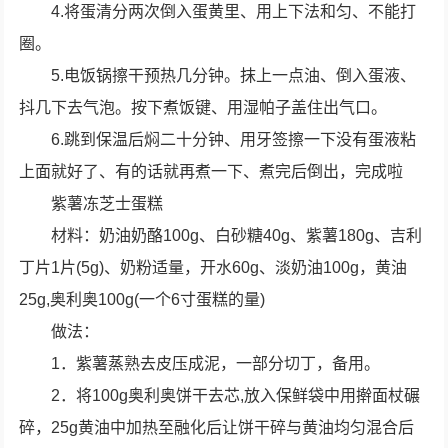
4.将蛋清分两次倒入蛋黄里、用上下法和匀、不能打
圈。
5.电饭锅擦干预热几分钟。抹上一点油、倒入蛋液、
抖几下去气泡。按下煮饭键、用湿帕子盖住出气口。
6.跳到保温后焖二十分钟、用牙签擦一下没有蛋液粘
上面就好了、有的话就再煮一下、煮完后倒出，完成啦
紫薯冻芝士蛋糕
材料：奶油奶酪100g、白砂糖40g、紫薯180g、吉利
丁片1片(5g)、奶粉适量，开水60g、淡奶油100g，黄油
25g,奥利奥100g(一个6寸蛋糕的量)
做法：
1．紫薯蒸熟去皮压成泥，一部分切丁，备用。
2．将100g奥利奥饼干去芯,放入保鲜袋中用擀面杖碾
碎，25g黄油中加热至融化后让饼干碎与黄油均匀混合后