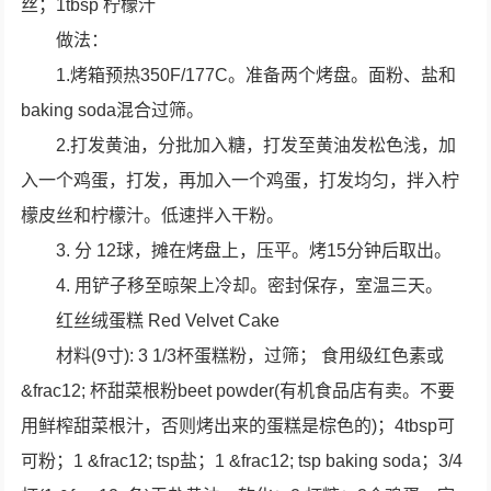
丝；1tbsp 柠檬汁
做法：
1.烤箱预热350F/177C。准备两个烤盘。面粉、盐和
baking soda混合过筛。
2.打发黄油，分批加入糖，打发至黄油发松色浅，加
入一个鸡蛋，打发，再加入一个鸡蛋，打发均匀，拌入柠
檬皮丝和柠檬汁。低速拌入干粉。
3. 分 12球，摊在烤盘上，压平。烤15分钟后取出。
4. 用铲子移至晾架上冷却。密封保存，室温三天。
红丝绒蛋糕 Red Velvet Cake
材料(9寸): 3 1/3杯蛋糕粉，过筛； 食用级红色素或
&frac12; 杯甜菜根粉beet powder(有机食品店有卖。不要
用鲜榨甜菜根汁，否则烤出来的蛋糕是棕色的)；4tbsp可
可粉；1 &frac12; tsp盐；1 &frac12; tsp baking soda；3/4