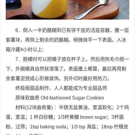
6．倒入一半奶酪糊到已有饼干底的活底容器，撒一层
紫薯块，再倒上剩余的奶酪糊。稍微抹平一下表面。入冰
箱冷藏4小时以上;
7．脱模时可以把模子放在杯子上，然后用热毛巾捂一
下，外圈模具自然就滑落了。表面撒上椰蓉，最后再用剩
余紫薯泥捏成心形做装饰。另外切时最好用热刀。
终极版甜品制作，人人都能成为专业甜品师
原味软曲奇 Old-fashioned Sugar Cookies
材料(12块曲奇量) ：半磅无盐黄油，室温软化；2个鸡
蛋，室温；1 杯白砂糖；1/3杯黄糖 brown sugar；3杯面
粉，过筛；1tsp baking soda；1/3 tsp 海盐；1tbsp 柠檬皮