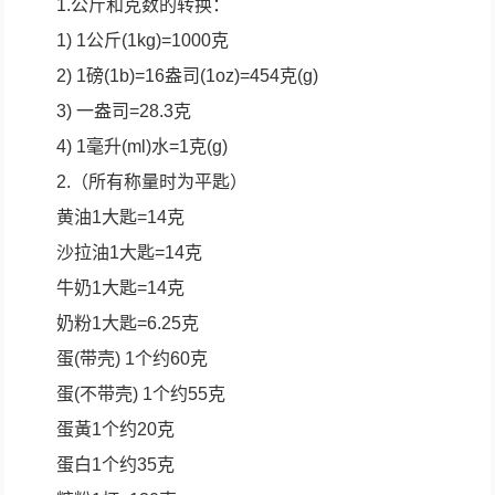
1.公斤和克数的转换：
1) 1公斤(1kg)=1000克
2) 1磅(1b)=16盎司(1oz)=454克(g)
3) 一盎司=28.3克
4) 1毫升(ml)水=1克(g)
2.（所有称量时为平匙）
黄油1大匙=14克
沙拉油1大匙=14克
牛奶1大匙=14克
奶粉1大匙=6.25克
蛋(带壳) 1个约60克
蛋(不带壳) 1个约55克
蛋黃1个约20克
蛋白1个约35克