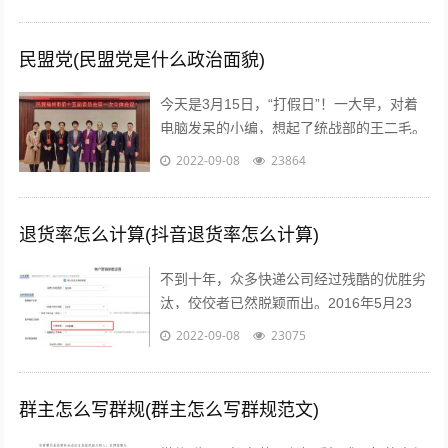
文案，每天都在重复着一件事情就是写...
民盟党(民盟党是什么政治面貌)
今天是3月15日，“打假日”！一大早，对着
电脑发呆的小编，想起了统战部的王二毛。
有一天，王二毛吃完饭遛弯遇见隔壁王阿
2022-09-08
23864
姨，王阿姨说：“哟这不是二毛嘛，毕...
退货率怎么计算(抖音退货率怎么计算)
不到十年，众多快递公司经过残酷的优胜劣
汰，佼佼者已然脱颖而出。2016年5月23
日，鼎泰新材（002352.SZ)披露了“重大资
2022-09-08
23075
产重组预案”，宣布将按...
群主怎么写群规(群主怎么写群规范文)