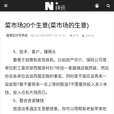
菜市场20个生意(菜市场的生意)
微博实时号养成
2022年08月31日 07:51
676
admin
5、技术、客户，赚两头
要善于观察和发现商机，比如房产中介、保险公司等
单位职工喜欢穿西服穿衬衫?你找一家裁缝店做西装，然后
你去各单位谈谈西服定做的事宜。同时是不是应该再来一
双皮鞋?要不要再来一支上等的鞋油?不需要你投入多少本
钱，投入点名片钱而已。
6、整合资源赚钱
旅游淡季酒店生意都很差，你可以用帮助老板带来吃