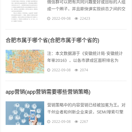
微信群可以把有共同兴趣爱好或目标的人组
成一个圈子，并且能快速实现组员之间的交
流、互动，在共同分享的前提下很容易形成
2022-09-08
22423
合作。而对于银行人来说，针对年轻客群...
合肥市属于哪个省(合肥市属于哪个省的)
注：本文数据源于《安徽统计局·安徽统计
年鉴2016》，以各市建成区面积排名为
准。图片源于视觉中国、zol，感谢视觉中
2022-09-08
2074
国所有原创摄影！（学术交流，非商业...
app营销(app营销需要哪些营销策略)
营销策略中的内容营销已经被加冕为王。对
于创业者和创新企业来说，SEM(搜索引擎
营销)、粉丝经济、公关等等手段尚不可形
2022-09-08
2267
成规模，现阶段唯一能做好的，就是以...