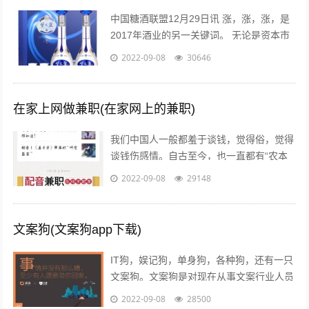
中国糖酒联盟12月29日讯 涨，涨，涨，是
2017年酒业的另一关键词。 无论是资本市
场还是现货市场，无论是从高端到次高端品
2022-09-08
30646
牌，还是从名酒名企到区域龙头...
在家上网做兼职(在家网上的兼职)
我们中国人一般都羞于谈钱，觉得俗，觉得
谈钱伤感情。自古至今，也一直都有“农本
商末”“学而优则仕”的思想传统。已经开始做
2022-09-08
29148
自媒体创业的朋友也会发现，咦，...
文案狗(文案狗app下载)
IT狗，娱记狗，单身狗，各种狗，还有一只
文案狗。文案狗是对现在从事文案行业人员
的统称，白天看案例写文案，晚上看稿子改
2022-09-08
28500