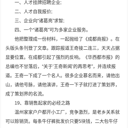
一、人才挂牌招聘企业;
二、人才自我报价;
三、企业向“诸葛亮”求智;
四、一个“诸葛亮”可为多家企业服务。
他把整理成一份材料，一起抛给了《成都商报》。在
头版头条刊登了文章。跟踪报道王奇接二连三，天天占据
显要位置。在成都引起了强烈的反响。《华西都市报》的
总编也不甘落后，“关于’王奇新闻’的再思考”，并连续报
道。王奇一下成了一个名人。很多企业慕名而来，请他出
山，请他号脉，请他演讲，王奇一下子就打进了策划界，
成了策划界的名流。
19、靠销售起家的必经之路
温州家家户户都开小工厂，竞争激烈，是老乡关系就
可以赊销货。每条牛仔裤批发价只要5块钱，二大包牛仔