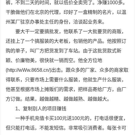
裤，不到二天的时间，就以低价全卖完了。净赚1000多。
干脆做他们在北京的代理，印好了一盒精制的名片，以温
州某厂驻京办事处主任的身份，洽谈起业务来。
要大干一定要搞批发，他联系了一大批要货的商贩，
还挂上了一个搞服装的大老板，包销他的产品。他按照订
购的单子，叫厂方把货发到了车站。由于这批货款式新
颖、价廉物美，很快就一销而空。他全方位地
(http://wWw.8658.cn/)出击。跟众多的厂家、众多的商家取
得联系，只要市场上需要什么服装，他就生产什么服装，
他甚至根据市场上摊贩们的需求，把样品寄给厂方，由厂
方订做。结果，越做越精、越做越熟、越做越大。
1、复制别人的项目赚钱
一种手机充值卡买100元送100元的，打电话很便宜，
但只能打电话，不能发短信。非常吸引消费者。每张卡可