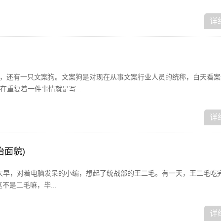
详
狗，还有一只文案狗。文案狗是对现在从事文案行业人员的统称，白天看案
重复着一件事情就是写...
详
治面貌)
！一大早，对着电脑发呆的小编，想起了统战部的王二毛。有一天，王二毛吃
不是二毛嘛，毕...
详