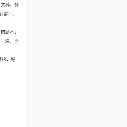
了文科。分
到第一，
本错题本，
过一遍，自
轻松，好