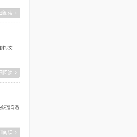
细阅读
例写文
细阅读
完饭遛弯遇
细阅读