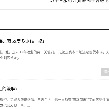
苏宁客服电话(盱眙苏宁客服电
海之蓝52度多少钱一瓶)
，涨，涨，是2017年酒业的另一关键词。 无论是资本市场还是现货市场，
到区域龙头...
详
上的兼职)
得俗，觉得谈钱伤感情。自古至今，也一直都有“农本商末”“学而优则仕”
也会发现，咦，...