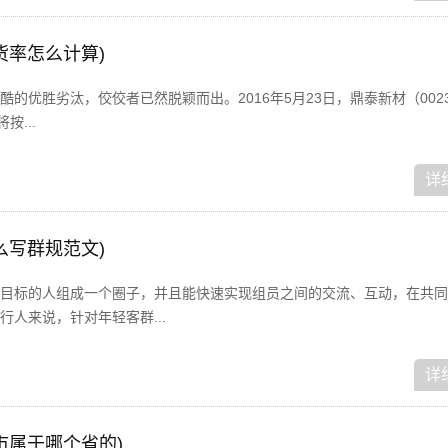
货率怎么计算)
优胜劣汰，佼佼者已然脱颖而出。2016年5月23日，鼎泰新材（002352
按...
详
么写群规范文)
目标的人组成一个圈子，并且能快速实现组员之间的交流、互动，在共同
人来说，针对年轻客群...
详
市属于哪个省的)