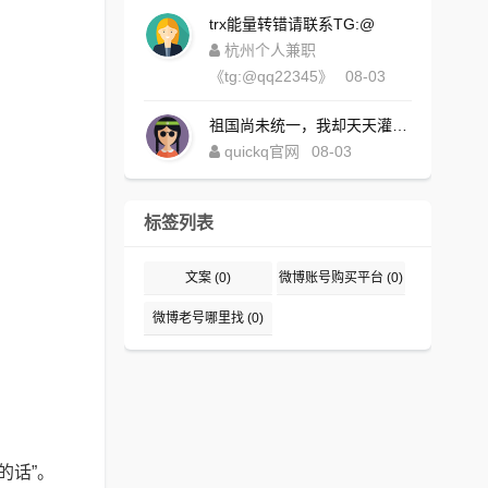
trx能量转错请联系TG:@
杭州个人兼职
《tg:@qq22345》
08-03
祖国尚未统一，我却天天灌水，好内疚！https://www.quickqxi.com/
quickq官网
08-03
标签列表
文案
(0)
微博账号购买平台
(0)
微博老号哪里找
(0)
的话”。