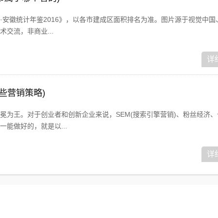
安徽统计年鉴2016》，以各市建成区面积排名为准。图片源于视觉中国、
交流，非商业...
详
哪些营销策略)
冕为王。对于创业者和创新企业来说，SEM(搜索引擎营销)、粉丝经济、
能做好的，就是以...
详