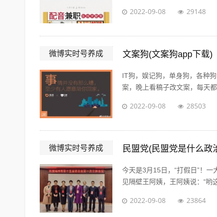
2022-09-08
29148
微博实时号养成
文案狗(文案狗app下载)
IT狗，娱记狗，单身狗，各种
案，晚上看稿子改文案，每天都在
2022-09-08
28503
微博实时号养成
民盟党(民盟党是什么政
今天是3月15日，“打假日”
见隔壁王阿姨，王阿姨说：“哟这
2022-09-08
23864